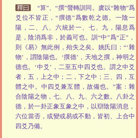
釋曰
“算”、“撰”聲轉訓同。虞以“雜物”爲
爻位不皆正，“撰德”爲數乾之德。一陰一
陽，二、八、六統於一、七、九，陽息爲
是，陰消爲非，於義可也。訓“中”爲“正”，
則《易》無此例，殆失之矣。姚氏曰：“‘雜
物’，謂陰陽也。‘撰德’，天地之撰，神明之
德也。‘中爻’，二至五中四爻也。謂之中爻
者，五，上之中；二，下之中；三、四，互
體之中。中四爻兼互體，故備也。”案：雜
合陰陽之物，七、八、九、六之數。八卦之
德，於一卦正象互象之中，以辯陰陽消息，
六位當否，或變或易或不動，皆初、上合中
四爻乃備。