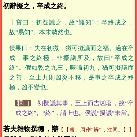
初辭擬之，卒成之終。
干寶曰：初擬議之，故“難知”；卒終成之，
故“易知”。本末勢然也。
侯果曰：失在初微，猶可擬議而之福。過在卒
成，事之終極，非擬議所及，故曰“卒成之
終”。假如乾之九三，噬嗑初九，猶可擬議而
之善。至上九則凶災不移，是事之卒成之終
極，凶不變也。
釋曰
初擬議其事，至上而吉凶著，故“卒
成之終”。“終”，謂上也。侯説“擬議”未當。
若夫雜物撰德，辯
【盧、周作“辨”，注同。】