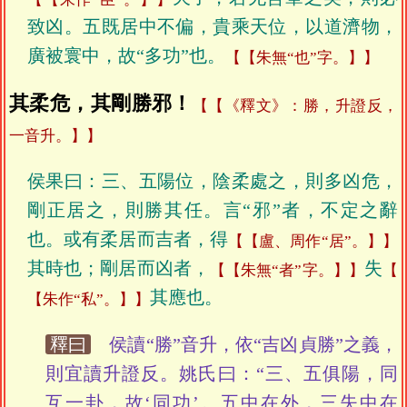
致凶。五既居中不偏，貴乘天位，以道濟物，
廣被寰中，故“多功”也。
【朱無“也”字。】
其柔危，其剛勝邪！
【《釋文》：勝，升證反，
一音升。】
侯果曰：三、五陽位，陰柔處之，則多凶危，
剛正居之，則勝其任。言“邪”者，不定之辭
也。或有柔居而吉者，得
【盧、周作“居”。】
其時也；剛居而凶者，
失
【朱無“者”字。】
其應也。
【朱作“私”。】
釋曰
侯讀“勝”音升，依“吉凶貞勝”之義，
則宜讀升證反。姚氏曰：“三、五俱陽，同
互一卦，故‘同功’。五中在外，三失中在