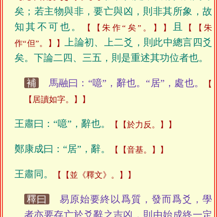
矣；若主物與非，要亡與凶，則非其所象，故
知其不可也。
且
【朱作“矣”。】
【朱
上論初、上二爻，則此中總言四爻
作“但”。】
矣。下論二四、三五，則是重述其功位者也。
補
馬融曰：“噫”，辭也。“居”，處也。
【居讀如字。】
王肅曰：“噫”，辭也。
【於力反。】
鄭康成曰：“居”，辭。
【音基。】
王肅同。
【並《釋文》。】
釋曰
易原始要終以爲質，發而爲爻，學
者亦要存亡於爻辭之吉凶，則由始成終一定