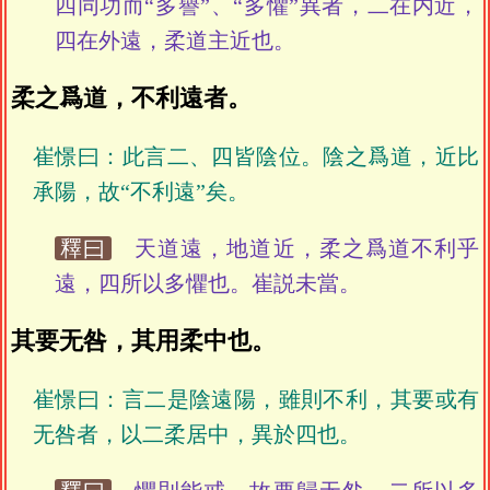
四同功而“多譽”、“多懼”異者，二在内近，
四在外遠，柔道主近也。
柔之爲道，不利遠者。
崔憬曰：此言二、四皆陰位。陰之爲道，近比
承陽，故“不利遠”矣。
釋曰
天道遠，地道近，柔之爲道不利乎
遠，四所以多懼也。崔説未當。
其要无咎，其用柔中也。
崔憬曰：言二是陰遠陽，雖則不利，其要或有
无咎者，以二柔居中，異於四也。