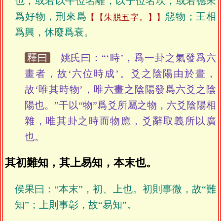
也；或若以午位名離，以子位名坎；或若德來
爲好物，刑來爲
惡物；王相
【朱脱五字。】
爲興，休廢爲衰。
釋曰
姚氏曰：“‘時’，爲一卦之氣發爲六
畫者，故‘六位時成’。爻之陰陽由於畫，
故‘唯其時物’，唯六畫之陰陽發爲六爻之陰
陽也。”干以“物”爲爻所屬之物，六爻陰陽相
雜，唯其卦之時而物應，爻辭取義所以廣
也。
其初難知，其上易知，本末也。
侯果曰：“本末”，初、上也。初則事微，故“難
知”；上則事彰，故“易知”。