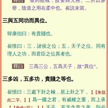
釋曰
懼則能戒，故要歸无咎。二所以多
譽，陰道之用在柔中也。崔説未當。
三與五同功而異位。
韓康伯曰：有貴賤也。
崔憬曰：三，諸侯之位；五，天子之位。同有
理人之功，而君臣之位異者也。
釋曰
三爲三公，五爲天子，故“異位”。
三多凶，五多功，貴賤之等也。
崔憬曰：三處下卦之極，居上卦之下，
【朱脱
爲一國之君，有威權之重，而上承
此二字。】
天子，若无含章之美，則必
【朱作“臣”。】