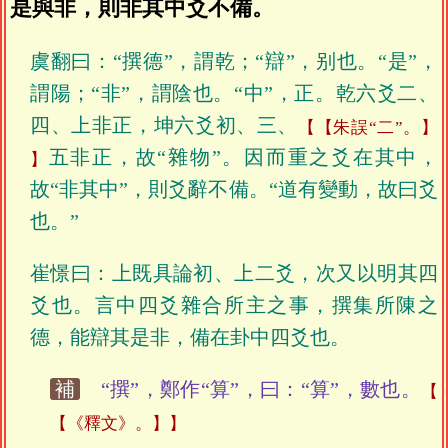
是與非，則非其中爻不備。
虞翻曰：“撰德”，謂乾；“辯”，别也。“是”，
謂陽；“非”，謂陰也。“中”，正。乾六爻二、
四、上非正，坤六爻初、三、
【朱誤“二”。】
五非正，故“雜物”。因而重之爻在其中，
故“非其中”，則爻辭不備。“道有變動，故曰爻
也。”
崔憬曰：上既具論初、上二爻，次又以明其四
爻也。言中四爻雜合所主之事，撰集所陳之
德，能辯其是非，備在卦中四爻也。
補
“撰”，鄭作“算”，曰：“算”，數也。
【《釋文》。】