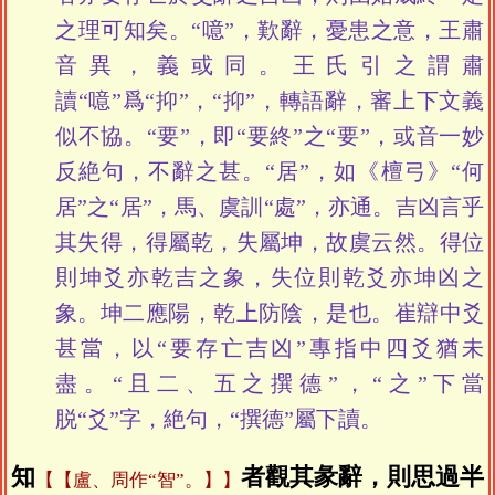
之理可知矣。“噫”，歎辭，憂患之意，王肅
音異，義或同。王氏引之謂肅
讀“噫”爲“抑”，“抑”，轉語辭，審上下文義
似不協。“要”，即“要終”之“要”，或音一妙
反絶句，不辭之甚。“居”，如《檀弓》“何
居”之“居”，馬、虞訓“處”，亦通。吉凶言乎
其失得，得屬乾，失屬坤，故虞云然。得位
則坤爻亦乾吉之象，失位則乾爻亦坤凶之
象。坤二應陽，乾上防陰，是也。崔辯中爻
甚當，以“要存亡吉凶”專指中四爻猶未
盡。“且二、五之撰德”，“之”下當
脱“爻”字，絶句，“撰德”屬下讀。
知
者觀其彖辭，則思過半
【盧、周作“智”。】