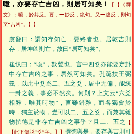
噫，亦要存亡吉凶，則居可知矣！
【《釋
文》：噫，於其反。要，一妙反，絶句。又一遙反，則句
至“吉凶”。】
虞翻曰：謂知存知亡，要終者也。居乾吉則
存，居坤凶則亡，故曰“居可知矣”。
崔憬曰：“噫”，歎聲也。言中四爻亦能要定卦
中存亡吉凶之事，居然可知矣。孔疏扶王弼
義，以此中爻爲二、五之爻，居中无偏，能統
一卦之義，事必不然矣。何則？上文云“六爻
相雜，唯其時物”，言雖錯雜，而各獨會於
時，獨主於物，豈可以二、五之爻，而兼其雜
物撰德是非存亡吉凶之事乎？且二、五之
撰德與是，要存與吉則可
【此下似脱“爻”字。】