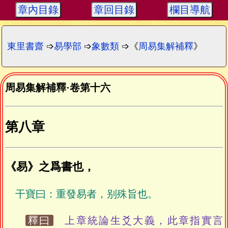
章內目錄
章回目錄
欄目導航
東里書齋
➩
易學部
➩
象數類
➩《
周易集解補釋
》
周易集解補釋
·
卷第十六
第八章
《易》之爲書也，
干寶曰：重發易者，别殊旨也。
釋曰
上章統論生爻大義，此章指實言