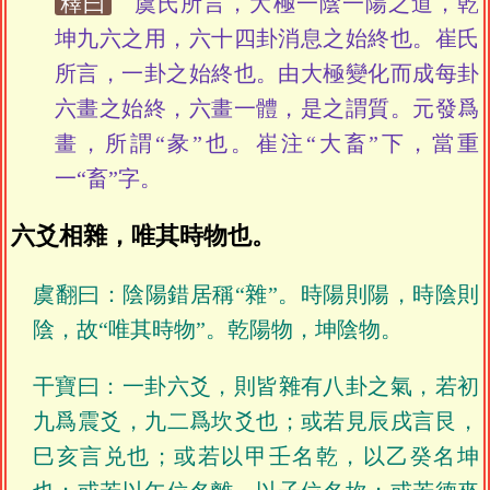
釋曰
虞氏所言，大極一陰一陽之道，乾
坤九六之用，六十四卦消息之始終也。崔氏
所言，一卦之始終也。由大極變化而成每卦
六畫之始終，六畫一體，是之謂質。元發爲
畫，所謂“彖”也。崔注“大畜”下，當重
一“畜”字。
六爻相雜，唯其時物也。
虞翻曰：陰陽錯居稱“雜”。時陽則陽，時陰則
陰，故“唯其時物”。乾陽物，坤陰物。
干寶曰：一卦六爻，則皆雜有八卦之氣，若初
九爲震爻，九二爲坎爻也；或若見辰戌言艮，
巳亥言兑也；或若以甲壬名乾，以乙癸名坤