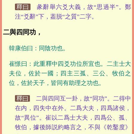
釋曰
彖辭舉六爻大義，故“思過半”。鄭
注“爻辭”下，葢脱“之質”二字。
二與四同功，
韓康伯曰：同陰功也。
崔憬曰：此重釋中四爻功位所宜也。二主士大
夫位，佐於一國；四主三孤、三公、牧伯之
位，佐於天子，皆同有助理之功也。
釋曰
二與四同互一卦，故“同功”。二得中
在内，四失中在外。二爲大夫，四爲諸侯，
故“異位”。崔以二爲士大夫，四爲公、孤、
牧伯，據後師説約略言之，不與《乾鑿度》