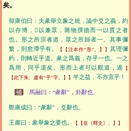
矣。
韓康伯曰：夫彖舉立象之統，論中爻之義，約
以存博，𥳑以兼眾，雜物撰德而一以貫之者
也。形之所宗者道，眾之所歸者一。其事彌
繁，則愈滯乎有。
其理彌
【注本作“形”。】
約，則轉近乎道。彖之爲義，存乎一也。一之
爲用，同乎道矣。形而上者可以觀道，過
半之益，不亦宜乎！
【此下朱、盧有“乎”字。】
補
馬融曰：“彖辭”，卦辭也。
鄭康成曰：“彖辭”，爻辭也。
王肅曰：彖舉象之要也。
【並《釋文》。】