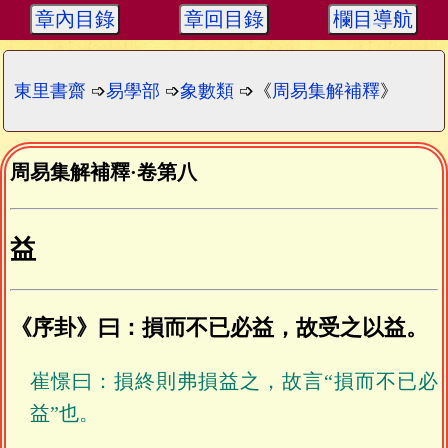
章內目錄
章回目錄
欄目導航
東里書齋
➩
易學部
➩
象數類
➩《
周易集解補釋
》
周易集解補釋
·
卷第八
益
《序卦》曰：損而不已必益，故受之以益。
崔憬曰：損終則弗損益之，故言“損而不已必
益”也。