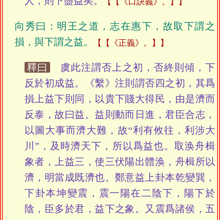
人，則下盡益矣。
【《口訣義》。】
向秀曰：明王之道，志在惠下，故取下謂之
損，與下謂之益。
【《正義》。】
釋曰
虞此注謂否上之初，否終則傾，下
反於初成益。《繫》注則謂否四之初，其爲
損上益下則同，以貴下賤大得民，由是濟而
反泰，故曰益。益則動而日進，君臣合志，
以圖大事而濟大難，故“利有攸往，利涉大
川”，及時濟天下，所以爲益也。取涣舟楫
象者，上益三，使三伏陽出體涣，舟楫所以
濟，明當成既濟也。鄭意益上卦本乾變巽，
下卦本坤變震，震一陽在二陰下，陽下於
陰，臣多於君，益下之象。又震爲諸侯，五