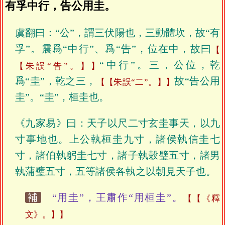
有孚中行，告公用圭。
虞翻曰：“公”，謂三伏陽也，三動體坎，故“有
孚”。震爲“中行”、爲“告”，位在中，故曰
“中行”。三，公位，乾
【朱誤“告”。】
爲“圭”，乾之三，
故“告公用
【朱誤“二”。】
圭”。“圭”，桓圭也。
《九家易》曰：天子以尺二寸玄圭事天，以九
寸事地也。上公執桓圭九寸，諸侯執信圭七
寸，諸伯執躬圭七寸，諸子執穀璧五寸，諸男
執蒲璧五寸，五等諸侯各執之以朝見天子也。
補
“用圭”，王肅作“用桓圭”。
【《釋
文》。】