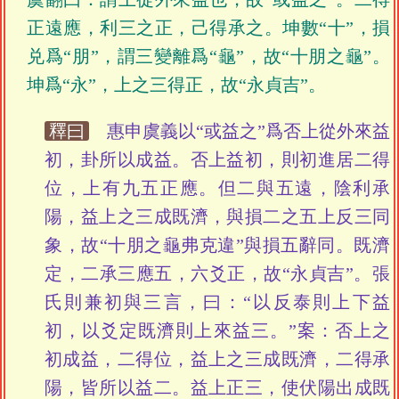
正遠應，利三之正，己得承之。坤數“十”，損
兑爲“朋”，謂三變離爲“龜”，故“十朋之龜”。
坤爲“永”，上之三得正，故“永貞吉”。
釋曰
惠申虞義以“或益之”爲否上從外來益
初，卦所以成益。否上益初，則初進居二得
位，上有九五正應。但二與五遠，陰利承
陽，益上之三成既濟，與損二之五上反三同
象，故“十朋之龜弗克違”與損五辭同。既濟
定，二承三應五，六爻正，故“永貞吉”。張
氏則兼初與三言，曰：“以反泰則上下益
初，以爻定既濟則上來益三。”案：否上之
初成益，二得位，益上之三成既濟，二得承
陽，皆所以益二。益上正三，使伏陽出成既