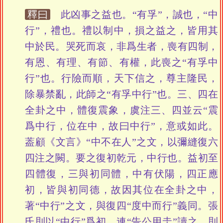
釋曰
此凶事之益也。“有孚”，誠也，“中
行”，禮也。禮以制中，損之益之，皆用其
中於民。哭死而哀，非爲生者，喪有四制，
有恩、有理、有節、有權，此喪之“有孚中
行”也。行險而順，天下信之，尊主隆民，
除暴禁亂，此師之“有孚中行”也。三、四在
全卦之中，體復震象，虞注三、四並云“震
爲中行，位在中，故曰中行”，意或如此。
葢顧《文言》“中不在人”之文，以彌縫復六
四注之闕。要之復初乾元，中行也。益初至
四體復，三與初同體，中有伏陽，四正應
初，皆與初同德，故因其位在全卦之中，
著“中行”之文，與復四“度中而行”義同。張
氏則以“中行”爲初，連“告公用圭”讀之，則