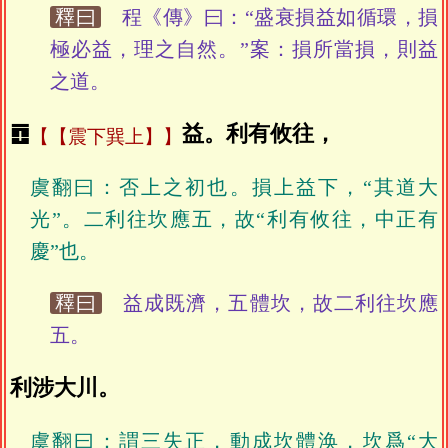
釋曰
程《傳》曰：“盛衰損益如循環，損
極必益，理之自然。”案：損所當損，則益
之道。
䷩
益。利有攸往，
【震下巽上】
虞翻曰：否上之初也。損上益下，“其道大
光”。二利往坎應五，故“利有攸往，中正有
慶”也。
釋曰
益成既濟，五體坎，故二利往坎應
五。
利涉大川。
虞翻曰：謂三失正，動成坎體涣，坎爲“大