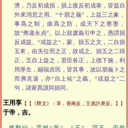
濟，乃反初成損，損上復反初成泰，皆益自
外來消息之用。“十朋之龜”，上益三之象，
事爲之制，曲爲之防，成天下之亹亹，
故“弗違永貞”。以上就虞義引申之，愚謂損
反成益。“或益之”，蒙、損五之文，二自損
五來，由失位而之正，故或之。損五之二得
正，五自上益之，君臣各正，上德下施，利
用厚生，錫福庶民，皆其事，故以朋龜卜之
而弗克違，亦“自上祐”之義。“或益之”二
句，諸家異讀與損同。
王用享
【《釋文》：享，香兩反，王廙許庚反。】
于帝，吉。
虞翻曰：震稱“帝”，“王”，謂五，否乾