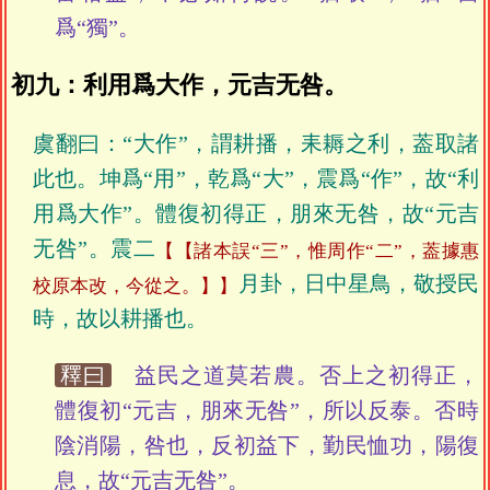
爲“獨”。
初九：利用爲大作，元吉无咎。
虞翻曰：“大作”，謂耕播，耒耨之利，葢取諸
此也。坤爲“用”，乾爲“大”，震爲“作”，故“利
用爲大作”。體復初得正，朋來无咎，故“元吉
无咎”。震二
【諸本誤“三”，惟周作“二”，葢據惠
月卦，日中星鳥，敬授民
校原本改，今從之。】
時，故以耕播也。
釋曰
益民之道莫若農。否上之初得正，
體復初“元吉，朋來无咎”，所以反泰。否時
陰消陽，咎也，反初益下，勤民恤功，陽復
息，故“元吉无咎”。