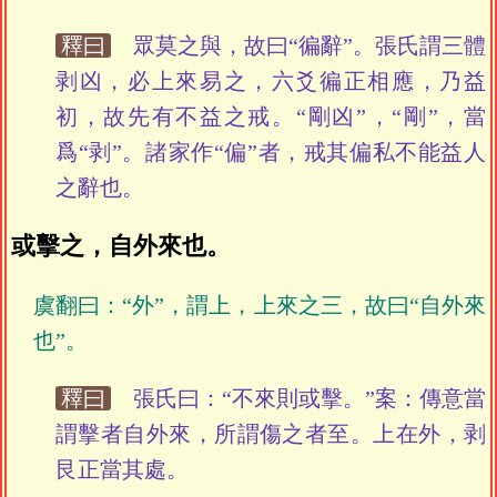
釋曰
眾莫之與，故曰“徧辭”。張氏謂三體
剥凶，必上來易之，六爻徧正相應，乃益
初，故先有不益之戒。“剛凶”，“剛”，當
爲“剥”。諸家作“偏”者，戒其偏私不能益人
之辭也。
或擊之，自外來也。
虞翻曰：“外”，謂上，上來之三，故曰“自外來
也”。
釋曰
張氏曰：“不來則或擊。”案：傳意當
謂擊者自外來，所謂傷之者至。上在外，剥
艮正當其處。