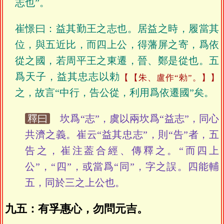
志也”。
崔憬曰：益其勤王之志也。居益之時，履當其
位，與五近比，而四上公，得藩屏之寄，爲依
從之國，若周平王之東遷，晉、鄭是從也。五
爲天子，益其忠志以勅
【朱、盧作“勑”。】
之，故言“中行，告公從，利用爲依遷國”矣。
釋曰
坎爲“志”，虞以兩坎爲“益志”，同心
共濟之義。崔云“益其忠志”，則“告”者，五
告之，崔注葢合經、傳釋之。“而四上
公”，“四”，或當爲“同”，字之誤。四能輔
五，同於三之上公也。
九五：有孚惠心，勿問元吉。