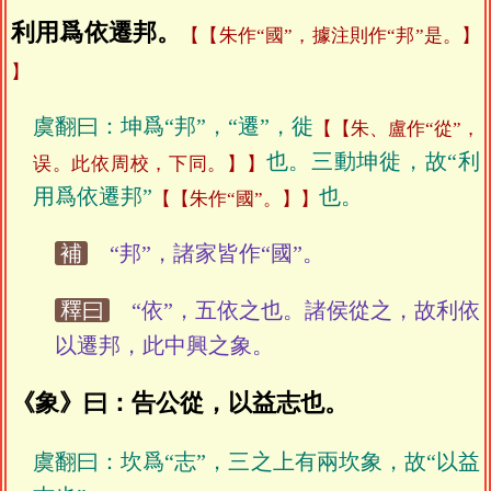
利用爲依遷邦。
【朱作“國”，據注則作“邦”是。】
虞翻曰：坤爲“邦”，“遷”，徙
【朱、盧作“從”，
也。三動坤徙，故“利
误。此依周校，下同。】
用爲依遷邦”
也。
【朱作“國”。】
補
“邦”，諸家皆作“國”。
釋曰
“依”，五依之也。諸侯從之，故利依
以遷邦，此中興之象。
《象》曰：告公從，以益志也。
虞翻曰：坎爲“志”，三之上有兩坎象，故“以益