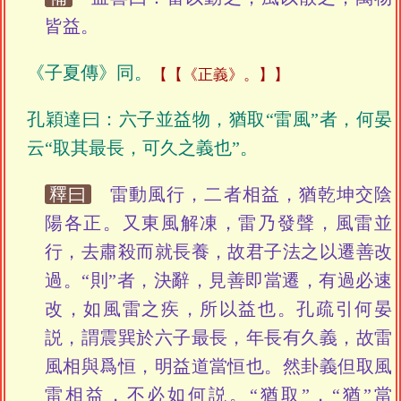
皆益。
《子夏傳》同。
【《正義》。】
孔穎達曰：六子並益物，猶取“雷風”者，何晏
云“取其最長，可久之義也”。
釋曰
雷動風行，二者相益，猶乾坤交陰
陽各正。又東風解凍，雷乃發聲，風雷並
行，去肅殺而就長養，故君子法之以遷善改
過。“則”者，決辭，見善即當遷，有過必速
改，如風雷之疾，所以益也。孔疏引何晏
説，謂震巽於六子最長，年長有久義，故雷
風相與爲恒，明益道當恒也。然卦義但取風
雷相益，不必如何説。“猶取”，“猶”當