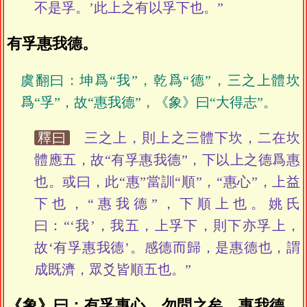
不是孚。’此上之有以孚下也。”
有孚惠我德。
虞翻曰：坤爲“我”，乾爲“德”，三之上體坎
爲“孚”，故“惠我德”，《象》曰“大得志”。
釋曰
三之上，則上之三體下坎，二在坎
體應五，故“有孚惠我德”，下以上之德爲惠
也。或曰，此“惠”當訓“順”，“惠心”，上益
下也，“惠我德”，下順上也。姚氏
曰：“‘我’，我五，上孚下，則下亦孚上，
故‘有孚惠我德’。感德而歸，是惠德也，謂
成既濟，眾爻皆順五也。”
《象》曰：有孚惠心，勿問之矣。惠我德，