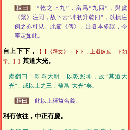
釋曰
“乾之上九”，當爲“九四”，與虞
《繫》注同，故下云“坤初升乾四”，以損注
例之亦可見。此節《傳》、注各本多誤，今
審定如此。
自上下下，
【《釋文》：下下，上遐嫁反，下如
其道大光。
字。】
虞翻曰：乾爲大明，以乾照坤，故“其道大
光”。或以上之三，離爲“大光”矣。
釋曰
此以上釋益名義。
利有攸往，中正有慶。