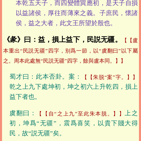
本乾五天子，而四變體巽應初，是天子自損
以益諸侯，厚往而薄來之義。子庶民，懷諸
侯，益之大者，此文王所望於殷也。
《彖》曰：益，損上益下，民説无疆。
【盧
本重出“民説无疆”四字，别爲一節，以“虞翻曰”以下屬
之。周本此處無“民説无疆”四字，餘與盧本同。】
蜀才曰：此本否卦。案：
【朱脱“案”字。】
乾之上九下處坤初，坤之初六上升乾四，損上
益下者也。
虞翻曰：
上之
【自“之上九”至此朱本脱。】
初，坤爲“无疆”，震爲喜笑，以貴下賤大得
民，故“説无疆”矣。