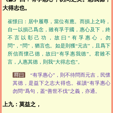
大得志也。
崔憬曰：居中履尊，當位有應。而損上之時，
自一以損己爲念，雖有孚于國，惠心及下，終
不言以彰己功，故曰“有孚惠心，勿
問”，“問”，猶言也。如是則獲“元吉”，且爲下
所信而懷己德，故曰“有孚惠我德”。君雖不
言，人惠其德，則我“大得志也”。
釋曰
“有孚惠心”，則不待問而元吉，民懷
其德，是益下之志大得也。崔讀“有孚惠心
勿問”爲句，葢“善世不伐”之義，亦通。
上九：莫益之，