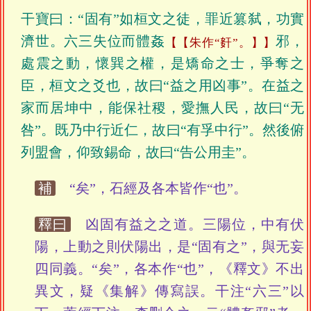
干寶曰：“固有”如桓文之徒，罪近篡弑，功實
濟世。六三失位而體姦
邪，
【朱作“姧”。】
處震之動，懷巽之權，是矯命之士，爭奪之
臣，桓文之爻也，故曰“益之用凶事”。在益之
家而居坤中，能保社稷，愛撫人民，故曰“无
咎”。既乃中行近仁，故曰“有孚中行”。然後俯
列盟會，仰致錫命，故曰“告公用圭”。
補
“矣”，石經及各本皆作“也”。
釋曰
凶固有益之之道。三陽位，中有伏
陽，上動之則伏陽出，是“固有之”，與无妄
四同義。“矣”，各本作“也”，《釋文》不出
異文，疑《集解》傳寫誤。干注“六三”以