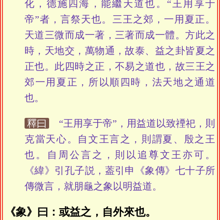
化，德施四海，能繼天道也。“王用享于
帝”者，言祭天也。三王之郊，一用夏正。
天道三微而成一著，三著而成一體。方此之
時，天地交，萬物通，故泰、益之卦皆夏之
正也。此四時之正，不易之道也，故三王之
郊一用夏正，所以順四時，法天地之通道
也。
釋曰
“王用享于帝”，用益道以致禋祀，則
克當天心。自文王言之，則謂夏、殷之王
也。自周公言之，則以追尊文王亦可。
《緯》引孔子説，葢引申《象傳》七十子所
傳微言，就朋龜之象以明益道。
《象》曰：或益之，自外來也。