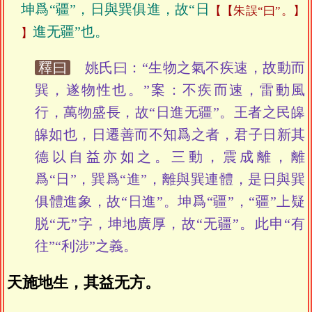
坤爲“疆”，日與巽俱進，故“日
【朱誤“曰”。】
進无疆”也。
釋曰
姚氏曰：“生物之氣不疾速，故動而
巽，遂物性也。”案：不疾而速，雷動風
行，萬物盛長，故“日進无疆”。王者之民皞
皞如也，日遷善而不知爲之者，君子日新其
德以自益亦如之。三動，震成離，離
爲“日”，巽爲“進”，離與巽連體，是日與巽
俱體進象，故“日進”。坤爲“疆”，“疆”上疑
脱“无”字，坤地廣厚，故“无疆”。此申“有
往”“利涉”之義。
天施地生，其益无方。