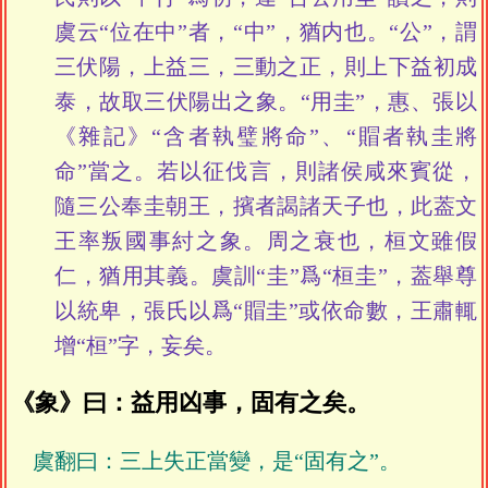
虞云“位在中”者，“中”，猶内也。“公”，謂
三伏陽，上益三，三動之正，則上下益初成
泰，故取三伏陽出之象。“用圭”，惠、張以
《雜記》“含者執璧將命”、“賵者執圭將
命”當之。若以征伐言，則諸侯咸來賓從，
隨三公奉圭朝王，擯者謁諸天子也，此葢文
王率叛國事紂之象。周之衰也，桓文雖假
仁，猶用其義。虞訓“圭”爲“桓圭”，葢舉尊
以統卑，張氏以爲“賵圭”或依命數，王肅輒
增“桓”字，妄矣。
《象》曰：益用凶事，固有之矣。
虞翻曰：三上失正當變，是“固有之”。