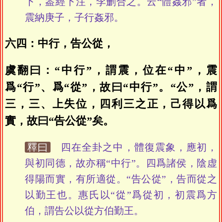
下，葢經下注，李删合之。云“體姦邪”者，
震納庚子，子行姦邪。
六四：中行，告公從，
虞翻曰：“中行”，謂震，位在“中”，震
爲“行”、爲“從”，故曰“中行”。“公”，謂
三，三、上失位，四利三之正，己得以爲
實，故曰“告公從”矣。
釋曰
四在全卦之中，體復震象，應初，
與初同德，故亦稱“中行”。四爲諸侯，陰虚
得陽而實，有所適從。“告公從”，告而從之
以勤王也。惠氏以“從”爲從初，初震爲方
伯，謂告公以從方伯勤王。