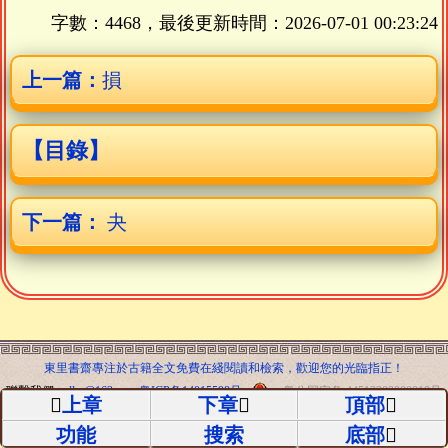
字數：4468，最後更新時間：
2026-07-01 00:23:24
上一篇：
損
【目錄】
下一篇：
夬
東里書齋專注於古籍全文免費在綫閱讀和檢索，歡迎您的光臨指正！
聯繫我們：
dlsr@163.com
粤ICP备14015598号
粤公网安备 44512202000019号
上章
下章
頂部
東里書齋-站點欄目導航
東里書齋-全部書籍列表
功能
搜索
底部