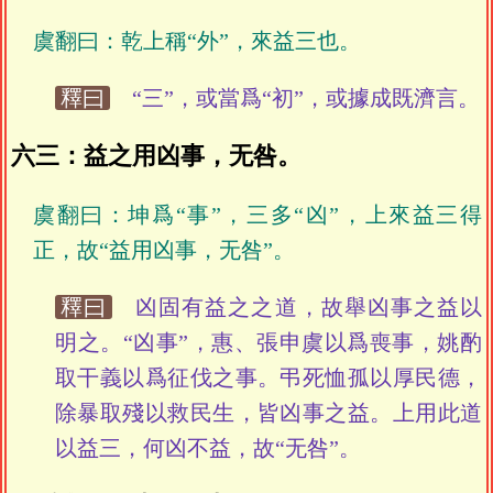
虞翻曰：乾上稱“外”，來益三也。
釋曰
“三”，或當爲“初”，或據成既濟言。
六三：益之用凶事，无咎。
虞翻曰：坤爲“事”，三多“凶”，上來益三得
正，故“益用凶事，无咎”。
釋曰
凶固有益之之道，故舉凶事之益以
明之。“凶事”，惠、張申虞以爲喪事，姚酌
取干義以爲征伐之事。弔死恤孤以厚民德，
除暴取殘以救民生，皆凶事之益。上用此道
以益三，何凶不益，故“无咎”。