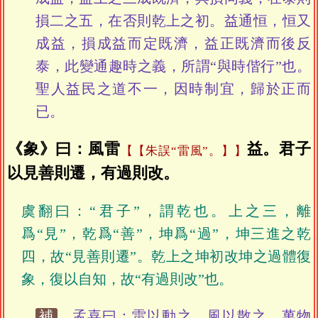
損二之五，在否則乾上之初。益通恒，恒又
成益，損成益而定既濟，益正既濟而後反
泰，此變通趣時之義，所謂“與時偕行”也。
聖人益民之道不一，因時制宜，歸於正而
已。
《象》曰：風雷
益。君子
【朱誤“雷風”。】
以見善則遷，有過則改。
虞翻曰：“君子”，謂乾也。上之三，離
爲“見”，乾爲“善”，坤爲“過”，坤三進之乾
四，故“見善則遷”。乾上之坤初改坤之過體復
象，復以自知，故“有過則改”也。
補
孟喜曰：雷以動之，風以散之，萬物