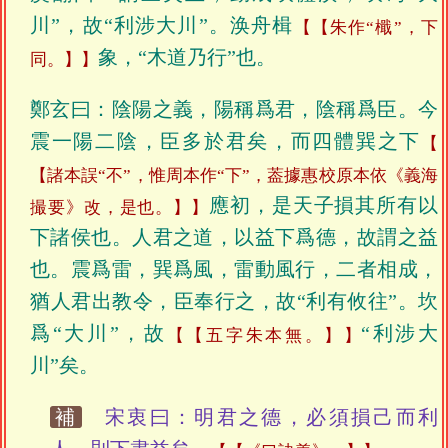
川”，故“利涉大川”。涣舟楫
【朱作“檝”，下
象，“木道乃行”也。
同。】
鄭玄曰：陰陽之義，陽稱爲君，陰稱爲臣。今
震一陽二陰，臣多於君矣，而四體巽之下
【諸本誤“不”，惟周本作“下”，葢據惠校原本依《義海
應初，是天子損其所有以
撮要》改，是也。】
下諸侯也。人君之道，以益下爲德，故謂之益
也。震爲雷，巽爲風，雷動風行，二者相成，
猶人君出教令，臣奉行之，故“利有攸往”。坎
爲“大川”，故
“利涉大
【五字朱本無。】
川”矣。
補
宋衷曰：明君之德，必須損己而利