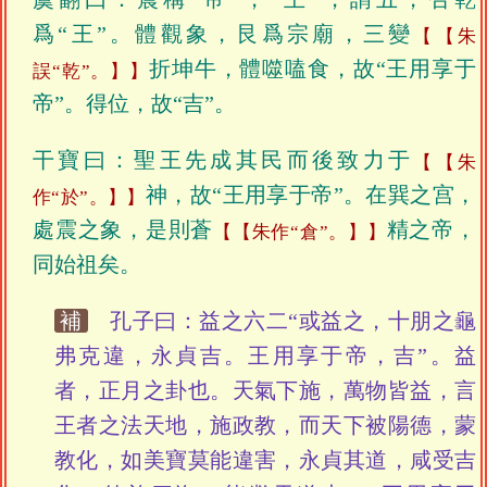
爲“王”。體觀象，艮爲宗廟，三變
【朱
折坤牛，體噬嗑食，故“王用享于
誤“乾”。】
帝”。得位，故“吉”。
干寶曰：聖王先成其民而後致力于
【朱
神，故“王用享于帝”。在巽之宫，
作“於”。】
處震之象，是則蒼
精之帝，
【朱作“倉”。】
同始祖矣。
補
孔子曰：益之六二“或益之，十朋之龜
弗克違，永貞吉。王用享于帝，吉”。益
者，正月之卦也。天氣下施，萬物皆益，言
王者之法天地，施政教，而天下被陽德，蒙
教化，如美寶莫能違害，永貞其道，咸受吉