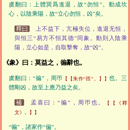
虞翻曰：上體巽爲進退，故“勿恒”。動成坎
心，以陰乘陽，故“立心勿恒，凶”矣。
釋曰
上不益下，亢極失位，進退无恒，
與恒三“易方不恒其德”同象。動則入陰乘
陽，立心如是，自取擊奪，故“凶”。
《象》曰：莫益之，徧辭也。
虞翻曰：“徧”，周帀
也。三
【朱作“匝”。】
體剛凶，故至上應乃益之矣。
補
孟喜曰：“徧”，周帀也。
【《釋
文》。】
“徧”，諸家作“偏”。