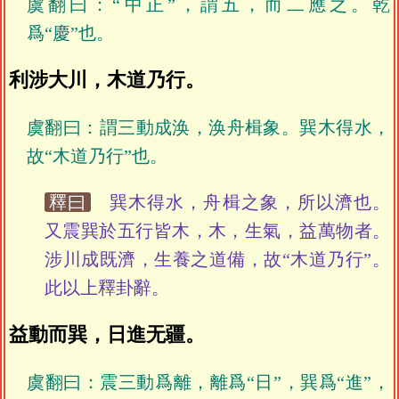
虞翻曰：“中正”，謂五，而二應之。乾
爲“慶”也。
利涉大川，木道乃行。
虞翻曰：謂三動成涣，涣舟楫象。巽木得水，
故“木道乃行”也。
釋曰
巽木得水，舟楫之象，所以濟也。
又震巽於五行皆木，木，生氣，益萬物者。
涉川成既濟，生養之道備，故“木道乃行”。
此以上釋卦辭。
益動而巽，日進无疆。
虞翻曰：震三動爲離，離爲“日”，巽爲“進”，