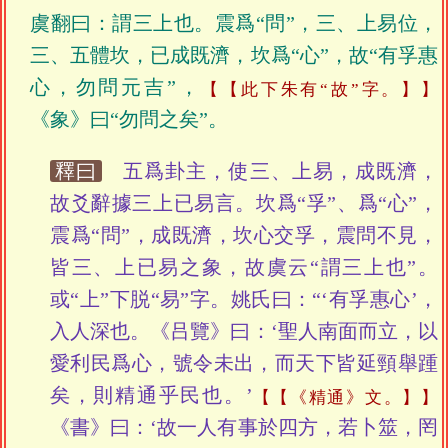
虞翻曰：謂三上也。震爲“問”，三、上易位，
三、五體坎，已成既濟，坎爲“心”，故“有孚惠
心，勿問元吉”，
【此下朱有“故”字。】
《象》曰“勿問之矣”。
釋曰
五爲卦主，使三、上易，成既濟，
故爻辭據三上已易言。坎爲“孚”、爲“心”，
震爲“問”，成既濟，坎心交孚，震問不見，
皆三、上已易之象，故虞云“謂三上也”。
或“上”下脱“易”字。姚氏曰：“‘有孚惠心’，
入人深也。《吕覽》曰：‘聖人南面而立，以
愛利民爲心，號令未出，而天下皆延頸舉踵
矣，則精通乎民也。’
【《精通》文。】
《書》曰：‘故一人有事於四方，若卜筮，罔