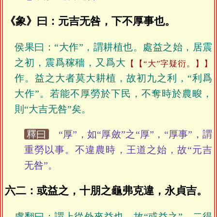
《象》曰：元吉无咎，下不厚事也。
侯果曰：“大作”，謂耕植也。處益之始，居震
之初，震爲稼穡，又爲大
【“大”字疑衍。】
作。益之大者莫大耕植，故初九之利，“利爲
大作”。若能不厚勞於下民，不奪時於農畯，
則“大吉无咎”矣。
釋曰
“厚”，如“厚斂”之“厚”，“厚事”，謂
重勞以事。不違農時，王道之始，故“元吉
无咎”。
六二：或益之，十朋之龜弗克違，永貞吉。
虞翻曰：謂上從外來益也，故“或益之”。二得