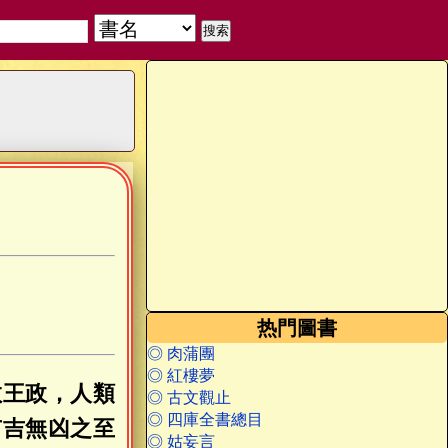
热門圖書
◎ 肉蒲團
◎ 紅樓夢
教王政，人類
◎ 古文觀止
◎ 四庫全書總目
有吉無凶之至
◎ 姑妄言