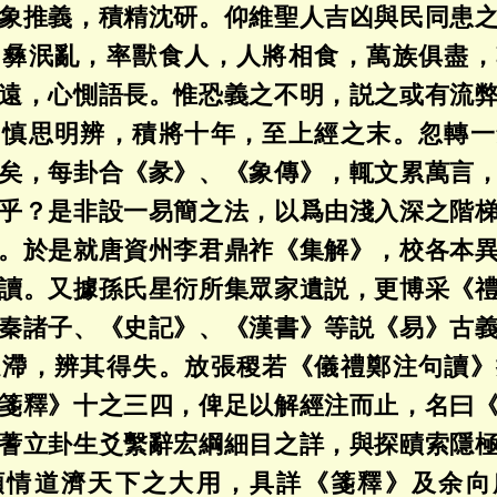
象推義，積精沈研。仰維聖人吉凶與民同患
民彝泯亂，率獸食人，人將相食，萬族俱盡，
遠，心惻語長。惟恐義之不明，説之或有流
。慎思明辨，積將十年，至上經之末。忽轉一
矣，每卦合《彖》、《象傳》，輒文累萬言
乎？是非設一易簡之法，以爲由淺入深之階
。於是就唐資州李君鼎祚《集解》，校各本
讀。又據孫氏星衍所集眾家遺説，更博采《
秦諸子、《史記》、《漢書》等説《易》古
疑滯，辨其得失。放張稷若《儀禮鄭注句讀》
箋釋》十之三四，俾足以解經注而止，名曰
蓍立卦生爻繫辭宏綱細目之詳，與探賾索隱
類情道濟天下之大用，具詳《箋釋》及余向