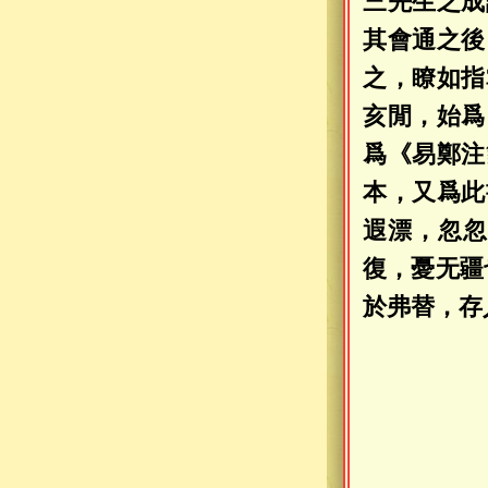
三先生之成
其會通之後
之，瞭如指
亥閒，始爲
爲《易鄭注
本，又爲此
遐漂，忽忽
復，憂无疆
於弗替，存