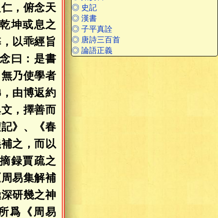
之仁，俯念天
◎ 史記
◎ 漢書
乾坤或息之
◎ 子平真詮
弊，以乖經旨
◎ 唐詩三百首
◎ 論語正義
念曰：是書
，無乃使學者
梯，由博返約
異文，擇善而
禮記》、《春
義補之，而以
摘録賈疏之
《周易集解補
極深研幾之神
所爲《周易