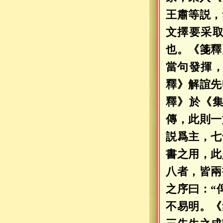
王肅等説，
文擇要采
也。《箋釋
當句發揮
釋》解誼先
釋》於《
傳，此則一
説爲主，七
書之用，此
八者，皆兩
之序曰：“
不易明。《