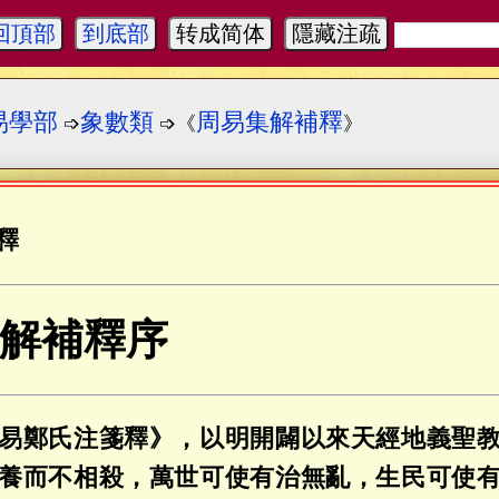
回頂部
到底部
转成简体
隱藏注疏
易學部
象數類
周易集解補釋
➩
➩《
》
釋
解補釋序
易鄭氏注箋釋》，以明開闢以來天經地義聖
養而不相殺，萬世可使有治無亂，生民可使