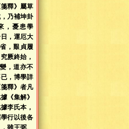
《箋釋》屬草
成，乃補坤卦
來，憂患學
一日，運厄大
省，艱貞履
，究厥終始，
變，道亦不
不已，博學詳
《箋釋》者凡
此據《集解》
此據李氏本，
弼學行以後各
之，雖王弼、