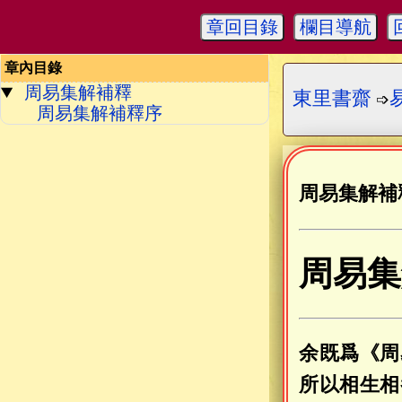
章回目錄
欄目導航
章內目錄
周易集解補釋
東里書齋
➩
周易集解補釋序
周易集解補
周易集
余既爲《周
所以相生相