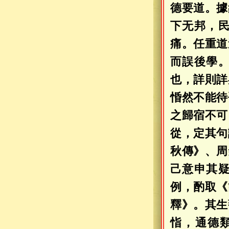
德要道。據
下无邦，
痛。任重道
而誤後學
也，詳則詳
惛然不能待
之歸宿不可
從，定其句
秋傳》、周
己意申其
例，酌取《
釋》。其生
恉，通德