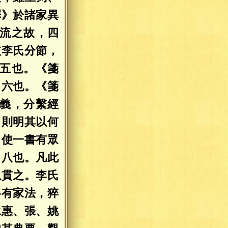
釋》於諸家異
流之故，四
依李氏分節，
五也。《箋
，六也。《箋
義，分繫經
，則明其以何
，使一書有眾
，八也。凡此
以貫之。李氏
各有家法，猝
承惠、張、姚