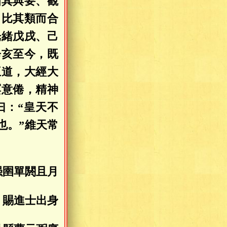
知其典要、觀
，比其類而合
光緒戊戌、己
辛亥至今，既
王道，大經大
暝意倦，精神
曰：“皇天不
也。”維天常
强圉單閼且月
賜進士出身