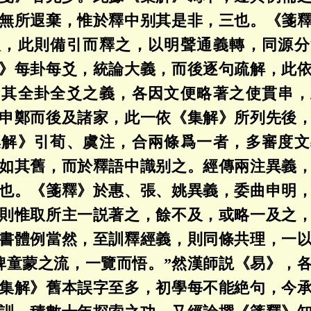
無所遐棄，惟於釋中别其是非，三也。《箋
取，此則備引而釋之，以明聲通義轉，同源分
》每卦每爻，統論大義，而後逐句疏解，此
，其全卦全爻之義，各因文便略著之使貫串，
申鄭而後及諸家，此一依《集解》所列先後
集解》引荀、虞注，合兩條爲一者，多審度文
如其舊，而於釋語中識别之。經傳兩注異義
也。《箋釋》於惠、張、姚異義，委曲申明
則惟取所主一説著之，餘不及，或略一及之
書體例當然，至訓釋經義，則同條共理，一
俾童蒙之流，一覽而悟。”然漢師説《易》，
集解》舊本誤字至多，初學每不能絶句，今