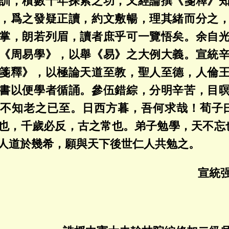
訓，積數十年探索之功，又經論撰《箋釋》
，爲之發疑正讀，約文敷暢，理其緒而分之
掌，朗若列眉，讀者庶乎可一覽悟矣。余自
《周易學》，以舉《易》之大例大義。宣統
箋釋》，以極論天道至教，聖人至德，人倫
書以便學者循誦。參伍錯綜，分明辛苦，目
不知老之已至。日西方暮，吾何求哉！荀子
也，千歲必反，古之常也。弟子勉學，天不忘
人道於幾希，願與天下後世仁人共勉之。
宣統