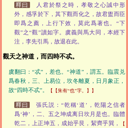
釋曰
人君於祭之時，孝敬之心誠中形
外，感孚於下，其下觀而化之，故君盥而臣
即爲之薦，上行下效，莫此爲著也。“下
觀”之“觀”讀如字。虞義與馬大同，本經下
注，李先引馬，故退在此。
觀天之神道，而四時不忒。
虞翻曰：“忒”，差也。“神道”，謂五。臨震兑
爲春秋，三、上易位，坎冬離夏，日月象正，
故“四時不忒”。
【朱有“也”字。】
釋曰
張氏説：“乾稱‘道’，乾陽之信者
爲‘神’，二、五之坤成离日坎月是也。臨體
乾二，上正坤五，成始乎艮，絜齊乎巽，