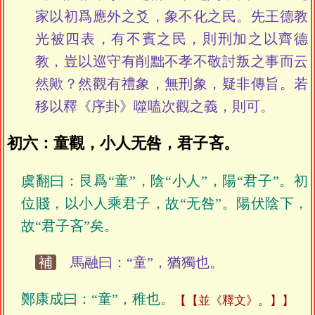
家以初爲應外之爻，象不化之民。先王德教
光被四表，有不賓之民，則刑加之以齊德
教，豈以巡守有削黜不孝不敬討叛之事而云
然歟？然觀有禮象，無刑象，疑非傳旨。若
移以釋《序卦》噬嗑次觀之義，則可。
初六：童觀，小人无咎，君子吝。
虞翻曰：艮爲“童”，陰“小人”，陽“君子”。初
位賤，以小人乘君子，故“无咎”。陽伏陰下，
故“君子吝”矣。
補
馬融曰：“童”，猶獨也。
鄭康成曰：“童”，稚也。
【並《釋文》。】