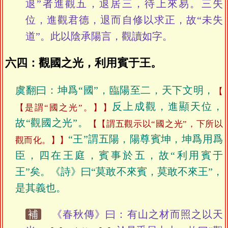
退”者進觀五，退居三，待上來易。三失
位，進觀君德，退而自修以求正，故“未失
道”。此以陰承陽言，觀讀如字。
六四：觀國之光，利用賓于王。
虞翻曰：坤爲“國”，臨陽至二，天下文明，
反上成觀，進顯天位，
【是謂“國之光”。】
故“觀國之光”。
【謂五觀示以“國之光”，下所以
“王”謂五陽，陽尊賓坤，坤爲用爲
觀而化。】
臣，四在王庭，賓事於五，故“利用賓于
王”矣。《詩》曰“莫敢不來賓，莫敢不來王”，
是其義也。
補
《春秋傳》曰：有山之材而照之以天