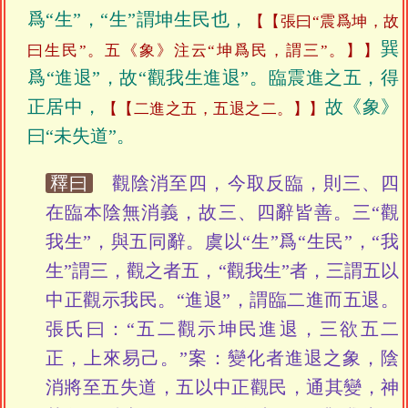
爲“生”，“生”謂坤生民也，
【張曰“震爲坤，故
巽
曰生民”。五《象》注云“坤爲民，謂三”。】
爲“進退”，故“觀我生進退”。臨震進之五，得
正居中，
故《象》
【二進之五，五退之二。】
曰“未失道”。
釋曰
觀陰消至四，今取反臨，則三、四
在臨本陰無消義，故三、四辭皆善。三“觀
我生”，與五同辭。虞以“生”爲“生民”，“我
生”謂三，觀之者五，“觀我生”者，三謂五以
中正觀示我民。“進退”，謂臨二進而五退。
張氏曰：“五二觀示坤民進退，三欲五二
正，上來易己。”案：變化者進退之象，陰
消將至五失道，五以中正觀民，通其變，神