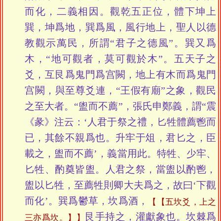
而化，二義相因。觀乾五正位，體下坤上
巽，坤爲地，巽爲風，風行地上，聖人以德
教觀示萬民，所謂“君子之德風”。巽又爲
木，“地可觀者，莫可觀於木”。五天子之
爻，互艮爲鬼門爲宫闕，地上有木而爲鬼門
宫闕，與至尊爻連，“王假有廟”之象，觀民
之至大者。“盥而不薦”，張氏申鄭義，謂“震
《彖》注云：‘人君于祭之禮，匕牲體薦鬯而
已，其餘不親爲也。升牢于俎，君匕之，臣
載之，盥而不薦’，義當用此。特牲、少牢、
匕牲、酌奠皆盥。人君之祭，當盥以酌鬯，
盥以匕牲，至薦牲則卿大夫爲之，故曰‘下觀
而化’。巽爲鬱草，坎爲酒，
【五坎爻，上之
艮手持之，灌獻象也。坎棘爲
三亦爲坎。】