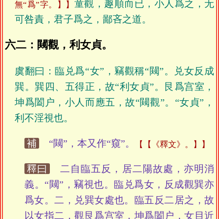
童觀，趣順而已，小人爲之，无
無“爲”字。】
可咎責，君子爲之，鄙吝之道。
六二：闚觀，利女貞。
虞翻曰：臨兑爲“女”，竊觀稱“闚”。兑女反成
巽。巽四、五得正，故“利女貞”。艮爲宫室，
坤爲闔户，小人而應五，故“闚觀”。“女貞”，
利不淫視也。
補
“闚”，本又作“窺”。
【《釋文》。】
釋曰
二自臨五反，居二陽故處，亦明消
義。“闚”，竊視也。臨兑爲女，反成觀巽亦
爲女。二，兑巽女處也。臨五反二居之，故
以女指二，觀艮爲宫室，坤爲闔户，女目近