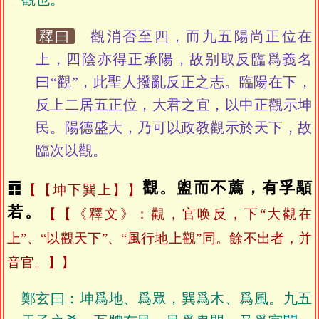
釋曰
觀消否至四，而九五陽尚正位在
上，四陰亦得正承陽，故别取反臨爲義名
曰“觀”，此聖人撥亂反正之志。臨陽在下，
反上二居五正位，大君之宜，以中正觀示坤
民。陽德盛大，乃可以政教觀示於天下，故
臨次以觀。
䷓
觀。盥而不薦，有孚顒
【坤下巽上】
若。
【《釋文》：觀，官唤反，下“大觀在
上”、“以觀天下”、“風行地上觀”同。餘不出者，并
音官。】
鄭玄曰：坤爲地、爲眾，巽爲木、爲風。九五