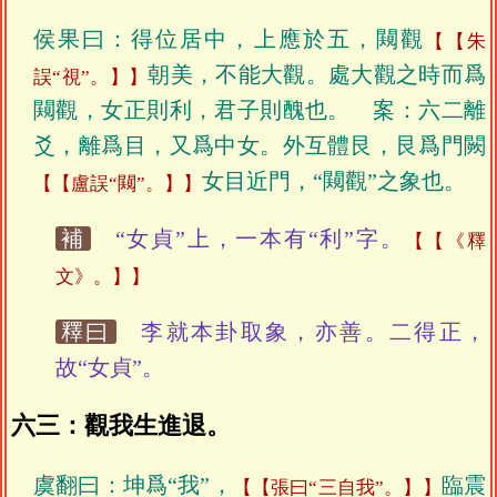
侯果曰：得位居中，上應於五，闚觀
【朱
朝美，不能大觀。處大觀之時而爲
誤“視”。】
闚觀，女正則利，君子則醜也。 案：六二離
爻，離爲目，又爲中女。外互體艮，艮爲門闕
女目近門，“闚觀”之象也。
【盧誤“闚”。】
補
“女貞”上，一本有“利”字。
【《釋
文》。】
釋曰
李就本卦取象，亦善。二得正，
故“女貞”。
六三：觀我生進退。
虞翻曰：坤爲“我”，
臨震
【張曰“三自我”。】