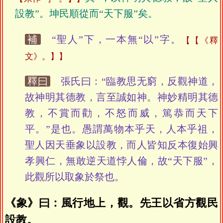
設教”。坤民順從而“天下服”矣。
補
“聖人”下，一本無“以”字。
【《釋
文》。】
釋曰
張氏曰：“臨教思无窮，反觀神道，
故神明其德教，言至誠如神。神妙精明其德
教，不賞而勸，不怒而威，篤恭而天下
平。”是也。愚謂萬物本乎天，人本乎祖，
聖人因天垂象以設教，而人皆知反本復始興
孝興仁，無敢逆天道悖人倫，故“天下服”，
此觀所以取象於祭也。
《象》曰：風行地上，觀。先王以省方觀民
設教。