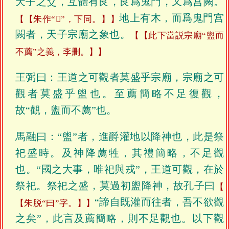
天子之爻，互體有艮，艮爲鬼門，又爲宫闕。
地上有木，而爲鬼門宫
【朱作“𨵗”，下同。】
闕者，天子宗廟之象也。
【此下當説宗廟“盥而
不薦”之義，李删。】
王弼曰：王道之可觀者莫盛乎宗廟，宗廟之可
觀者莫盛乎盥也。至薦簡略不足復觀，
故“觀，盥而不薦”也。
馬融曰：“盥”者，進爵灌地以降神也，此是祭
祀盛時。及神降薦牲，其禮簡略，不足觀
也。“國之大事，唯祀與戎”，王道可觀，在於
祭祀。祭祀之盛，莫過初盥降神，故孔子曰
“諦自既灌而往者，吾不欲觀
【朱脱“曰”字。】
之矣”，此言及薦簡略，則不足觀也。以下觀