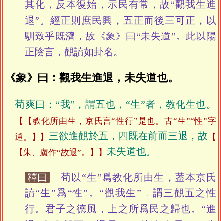
其化，反本復始，示民有常，故“觀我生進
退”。經正則庶民興，五正而後三可正，以
馴致乎既濟，故《象》曰“未失道”。此以陽
正陰言，觀讀如卦名。
《象》曰：觀我生進退，未失道也。
荀爽曰：“我”，謂五也，“生”者，教化生也。
【教化所由生，京氏言“性行”是也。古“生”“性”字
三欲進觀於五，四既在前而三退，故
通。】
未失道也。
【朱、盧作“故退”。】
釋曰
荀以“生”爲教化所由生，葢本京氏
讀“生”爲“性”。“觀我生”，謂三觀五之性
行。君子之德風，上之所爲民之歸也。“進