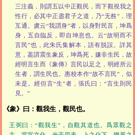
三注義，則謂五以中正觀民，而下觀視我之
性行，必其中正盡君子之道，乃“无咎”，理
互通。虞云“我謂身”者，以身對民言，坤爲
身，五自臨反，即自坤息也。云“故明而不
言民”也，此朱氏集解本，語有脱誤。詳其
意，葢謂震生象反，坤爲死，嫌非生民，故
經明言生而《象傳》言民以足之，明經所云
生者，謂生民也。惠校本作“故不言民”，似
未是。經但言“生”者，張氏曰：“言生則民
見。”
《象》曰：觀我生，觀民也。
王弼曰：“觀我生”，自觀其道也。爲眾觀之
主，當宣文化，光于四表，上之化下，猶風之