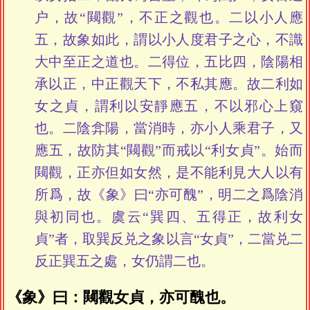
户，故“闚觀”，不正之觀也。二以小人應
五，故象如此，謂以小人度君子之心，不識
大中至正之道也。二得位，五比四，陰陽相
承以正，中正觀天下，不私其應。故二利如
女之貞，謂利以安靜應五，不以邪心上窺
也。二陰弇陽，當消時，亦小人乘君子，又
應五，故防其“闚觀”而戒以“利女貞”。始而
闚觀，正亦但如女然，是不能利見大人以有
所爲，故《象》曰“亦可醜”，明二之爲陰消
與初同也。虞云“巽四、五得正，故利女
貞”者，取巽反兑之象以言“女貞”，二當兑二
反正巽五之處，女仍謂二也。
《象》曰：闚觀女貞，亦可醜也。