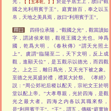
光，
於是乎居土上，故曰“觀
【五本乾。】
國之光利用賓于王”。庭實旅百，奉之以玉
帛，天地之美具焉，故曰“利用賓于王”。
釋曰
四得位承陽，“觀國之光”，觀當讀如
字，謂諸侯來朝，觀視王國之光也。坤爲
國，乾爲大明，《春秋傳》“謂天光照土
上”。虞謂“臨陽至二，天下文明，反上成
觀，進顯天位”，是五觀示以德光，而四觀
之。上之三，離日爲光，又天光下被之象。
至德之光莫盛於禮，禮莫大於祭。《孝經》
説：“周公郊祀后稷以配天，宗祀文王於明
堂以配上帝。”大孝尊親，光於四海，是觀
光之最大者。四海之内各以其職來祭，
是“利用賓于王”。“王”，謂五，傳稱“庭實旅