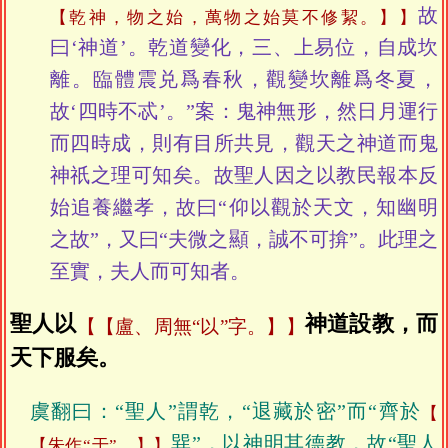
故
【乾神，物之始，萬物之始莫不修絜。】
曰‘神道’。乾道變化，三、上易位，自成坎
離。臨體震兑爲春秋，觀變坎離爲冬夏，
故‘四時不忒’。”案：鬼神無形，然日月運行
而四時成，則有目所共見，觀天之神道而鬼
神祇之理可知矣。故聖人因之以教民報本反
始追養繼孝，故曰“仰以觀於天文，知幽明
之故”，又曰“夫微之顯，誠不可揜”。此理之
至實，夫人而可知者。
聖人以
神道設教，而
【盧、周無“以”字。】
天下服矣。
虞翻曰：“聖人”謂乾，“退藏於密”而“齊於
巽”，以神明其德教，故“聖人
【朱作“于”。】