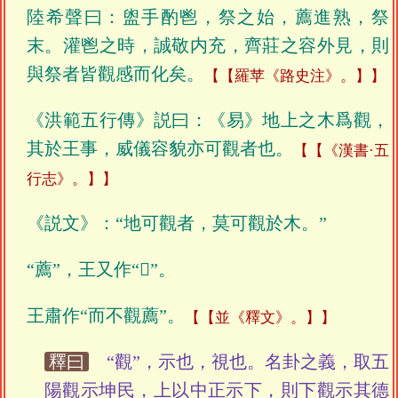
陸希聲曰：盥手酌鬯，祭之始，薦進熟，祭
末。灌鬯之時，誠敬内充，齊莊之容外見，則
與祭者皆觀感而化矣。
【羅苹《路史注》。】
《洪範五行傳》説曰：《易》地上之木爲觀，
其於王事，威儀容貌亦可觀者也。
【《漢書·五
行志》。】
《説文》：“地可觀者，莫可觀於木。”
“薦”，王又作“𧲛”。
王肅作“而不觀薦”。
【並《釋文》。】
釋曰
“觀”，示也，視也。名卦之義，取五
陽觀示坤民，上以中正示下，則下觀示其德