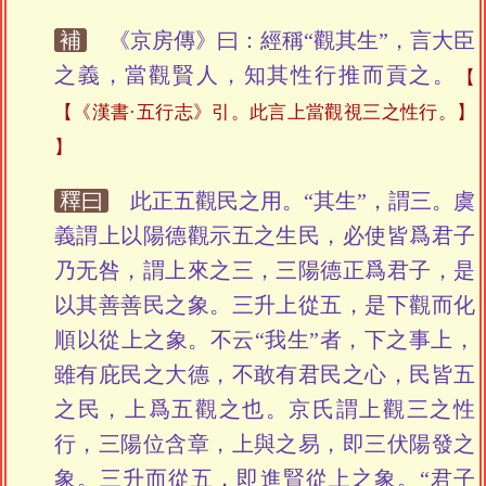
補
《京房傳》曰：經稱“觀其生”，言大臣
之義，當觀賢人，知其性行推而貢之。
【《漢書·五行志》引。此言上當觀視三之性行。】
釋曰
此正五觀民之用。“其生”，謂三。虞
義謂上以陽德觀示五之生民，必使皆爲君子
乃无咎，謂上來之三，三陽德正爲君子，是
以其善善民之象。三升上從五，是下觀而化
順以從上之象。不云“我生”者，下之事上，
雖有庇民之大德，不敢有君民之心，民皆五
之民，上爲五觀之也。京氏謂上觀三之性
行，三陽位含章，上與之易，即三伏陽發之
象。三升而從五，即進賢從上之象。“君子