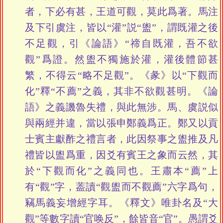
者，下必有甚，王道可觀，莫此爲著。馬注
及下引虞注，皆以“灌”説“盥”，謂既灌之後
不足觀，引《論語》“禘自既灌，吾不欲
觀”爲證。然盥不獨施於灌，灌後體節甚
繁，不得云“略不足觀”。《彖》以“下觀而
化”釋“不薦”之義，其非不欲觀甚明。《論
語》之義譏魯失禮，與此無涉。馬、虞説似
與兩經并違，當以張申鄭義爲正。鄭又以貢
士賓主獻酢之禮言者，此因祭事之盥推及凡
禮皆以盥爲重，因爻有賓王之象而云然，其
於“下觀而化”之義同也。王肅本“薦”上
有“觀”字，葢讀“觀盥而不觀薦”六字爲句，
竊馬義妄增經字耳。《釋文》唯卦名及“大
觀”等數字讀“官唤反”，餘皆音“官”。愚謂爻