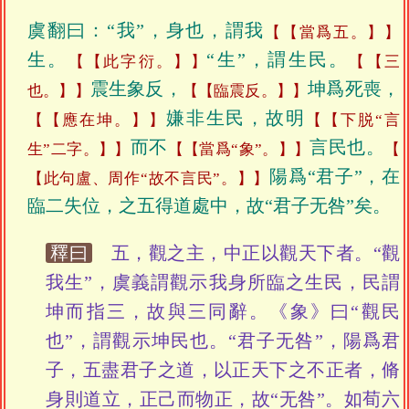
虞翻曰：“我”，身也，謂我
【當爲五。】
生
。
“生”，謂生民。
【此字衍。】
【三
震生象反，
坤爲死喪，
也。】
【臨震反。】
嫌非生民，故明
【應在坤。】
【下脱“言
而不
言民也。
生”二字。】
【當爲“象”。】
陽爲“君子”，在
【此句盧、周作“故不言民”。】
臨二失位，之五得道處中，故“君子无咎”矣。
釋曰
五，觀之主，中正以觀天下者。“觀
我生”，虞義謂觀示我身所臨之生民，民謂
坤而指三，故與三同辭。《象》曰“觀民
也”，謂觀示坤民也。“君子无咎”，陽爲君
子，五盡君子之道，以正天下之不正者，脩
身則道立，正己而物正，故“无咎”。如荀六