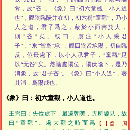
弇，故“吝”。《象》曰“初六童觀，小人道
也”，觀陰臨陽并在初，初六稱“童觀”，乃小
人之道，君子爲之，蔽於小而害於大，
則“吝”矣。或曰，虞注“小人乘君
子”，“乘”當爲“承”，觀四陰皆承陽，初自臨
反，位最處下，以小人承君子，“童觀”足
以“无咎”矣。然陰處陽位，陽伏陰下，是乃
消象，故“君子吝”。《象》曰“小人道”，著
其消，爲陽戒也。
《象》曰：初六童觀，小人道也。
王弼曰：失位處下，最遠朝美，无所鑒見，故
曰“童觀”。處大觀之時而爲
【盧、周