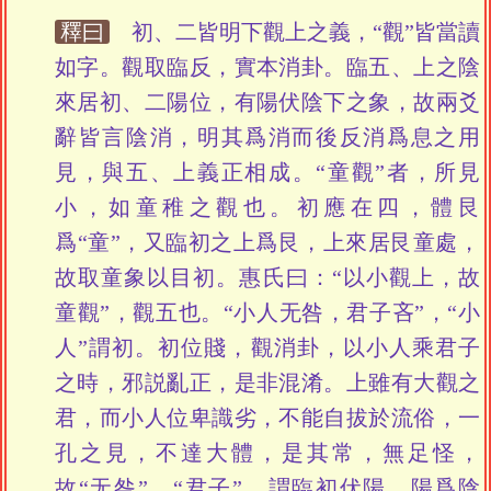
釋曰
初、二皆明下觀上之義，“觀”皆當讀
如字。觀取臨反，實本消卦。臨五、上之陰
來居初、二陽位，有陽伏陰下之象，故兩爻
辭皆言陰消，明其爲消而後反消爲息之用
見，與五、上義正相成。“童觀”者，所見
小，如童稚之觀也。初應在四，體艮
爲“童”，又臨初之上爲艮，上來居艮童處，
故取童象以目初。惠氏曰：“以小觀上，故
童觀”，觀五也。“小人无咎，君子吝”，“小
人”謂初。初位賤，觀消卦，以小人乘君子
之時，邪説亂正，是非混淆。上雖有大觀之
君，而小人位卑識劣，不能自拔於流俗，一
孔之見，不達大體，是其常，無足怪，
故“无咎”。“君子”，謂臨初伏陽，陽爲陰