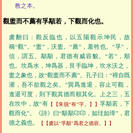
教之本。
觀盥而不薦有孚顒若，下觀而化也。
虞翻曰：觀反臨也，以五陽觀示坤民，故
稱“觀”。“盥”，沃盥。“薦”，羞牲也。“孚”，
信，謂五。顒顒，君德有威容貌。“若”，順
也。坎爲水，坤爲器，艮手臨坤，坎水沃之，
盥之象也，故“觀盥而不薦”。孔子曰：“禘自既
灌，吾不欲觀之矣。”巽爲進退，容止可觀，
進退可度，則下觀其德而順其化。上之三，五
在坎中，故“有
孚顒若，下
【朱脱“有”字。】
觀而化”。《詩》曰“顒顒卬卬，如珪如璋”，君
德之義也。
【虞以“孚顒”爲君之德容。】