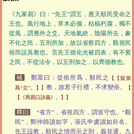
《九家易》曰：“先王”謂五，應天順民受命之
王也。風行地上，草木必偃，枯槁朽腐，獨不
從風，謂應外之爻。天地氣絶，陰陽所去，象
不化之民，五刑所加，故以省察四方，觀視民
俗而設其教也。言先王德化光被四表，有不賓
之民，不從法令，以五刑加之，以齊德教也。
補
鄭眾曰：從俗所爲，順民之
【疑當
教，故君子行禮，不求變俗。
爲“立”。】
【《周易口訣義》。】
釋曰
“省方”，省視四方，謂巡守也。“觀
民”，鄭仲師讀如字，張氏申虞讀如卦名。
先王設教，順民之情而示之則，義並通。九