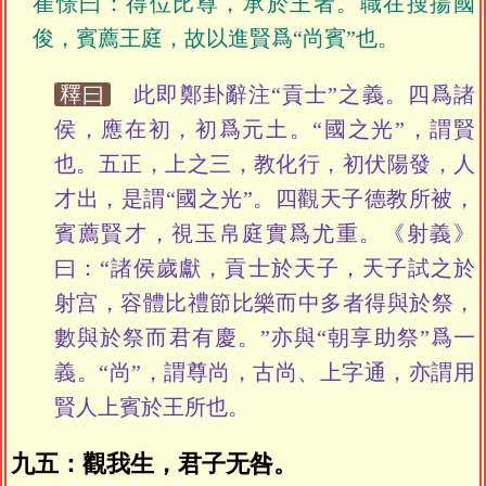
崔憬曰：得位比尊，承於王者。職在搜揚國
俊，賓薦王庭，故以進賢爲“尚賓”也。
釋曰
此即鄭卦辭注“貢士”之義。四爲諸
侯，應在初，初爲元土。“國之光”，謂賢
也。五正，上之三，教化行，初伏陽發，人
才出，是謂“國之光”。四觀天子德教所被，
賓薦賢才，視玉帛庭實爲尤重。《射義》
曰：“諸侯歲獻，貢士於天子，天子試之於
射宫，容體比禮節比樂而中多者得與於祭，
數與於祭而君有慶。”亦與“朝享助祭”爲一
義。“尚”，謂尊尚，古尚、上字通，亦謂用
賢人上賓於王所也。
九五：觀我生，君子无咎。