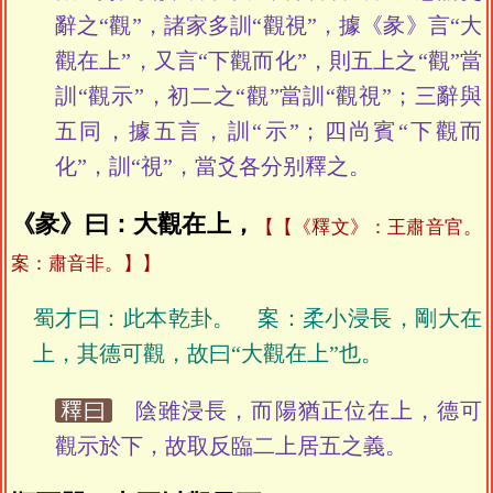
辭之“觀”，諸家多訓“觀視”，據《彖》言“大
觀在上”，又言“下觀而化”，則五上之“觀”當
訓“觀示”，初二之“觀”當訓“觀視”；三辭與
五同，據五言，訓“示”；四尚賓“下觀而
化”，訓“視”，當爻各分别釋之。
《彖》曰：大觀在上，
【《釋文》：王肅音官。
案：肅音非。】
蜀才曰：此本乾卦。 案：柔小浸長，剛大在
上，其德可觀，故曰“大觀在上”也。
釋曰
陰雖浸長，而陽猶正位在上，德可
觀示於下，故取反臨二上居五之義。