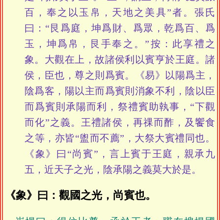
百，奉之以玉帛，天地之美具”者。張氏
曰：“艮爲庭，坤爲財、爲眾，乾爲百、爲
玉，坤爲帛，艮手奉之。”按：此享禮之
象。大觀在上，故諸侯利以賓亨於王庭。諸
侯，臣也，尊之則爲賓。《易》以陽爲主，
陰爲客，陽以主而爲賓則消象不利，陰以臣
而爲賓則承陽而利，祭禮賓助執事，“下觀
而化”之義。王禮諸侯，再祼而酢，及饗食
之等，亦皆“盥而不薦”，大祭大賓禮同也。
《象》曰“尚賓”，言上賓于王庭，親承九
五，近天子之光，陰承陽之義莫大於是。
《象》曰：觀國之光，尚賓也。