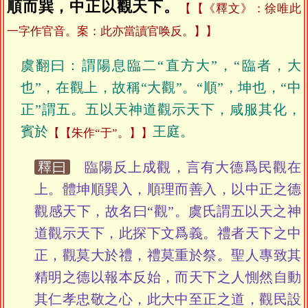
順而巽，中正以觀天下。
【《釋文》：徐唯此
一字作官音。案：此亦當讀官唤反。】
虞翻曰：謂陽息臨二“直方大”，“臨者，大
也”，在觀上，故稱“大觀”。“順”，坤也，“中
正”謂五。五以天神道觀示天下，咸服其化，
賓於
王庭。
【朱作“于”。】
釋曰
臨陽反上成觀，言有大德爲民觀在
上。體坤順巽入，順理而善入，以中正之德
觀感天下，故名曰“觀”。虞氏謂五以天之神
道觀示天下，此探下文爲義。禮者天下之中
正，觀莫大於禮，禮莫重於祭。聖人專致其
精明之德以報本反始，而天下之人惻然自動
其仁孝忠敬之心，此大中至正之道，觀民設