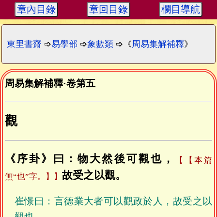
章內目錄
章回目錄
欄目導航
東里書齋
➩
易學部
➩
象數類
➩《
周易集解補釋
》
周易集解補釋
·
卷第五
觀
《序卦》曰：物大然後可觀也，
【本篇
故受之以觀。
無“也”字。】
崔憬曰：言德業大者可以觀政於人，故受之以
觀也。