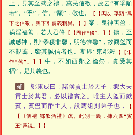
上，見其至盛之禮，萬民信敬，故云“有孚顒
若”。“孚”，信。“顒”，敬也。
【馬以“孚顒”爲
案：鬼神害盈，
下之信敬，與下引虞義稍異。】
禍淫福善，若人君脩
德，至
【周作“修”。】
誠感神，則“黍稷非馨，明德惟馨”，故觀盥而
不觀薦，饗其誠信者也。斯即“東鄰殺
【朱
牛，不如西鄰之禴祭，實受其
作“煞”。】
福”，是其義也。
補
鄭康成曰：諸侯貢士於天子，鄉大夫
貢士於其君，必以禮賓之。唯主人盥而獻
賓，賓盥而酢主人，設薦俎則弟子也，
【《儀禮·鄉飲酒禮》疏。此别一義，據六四“賓
王”爲説。】