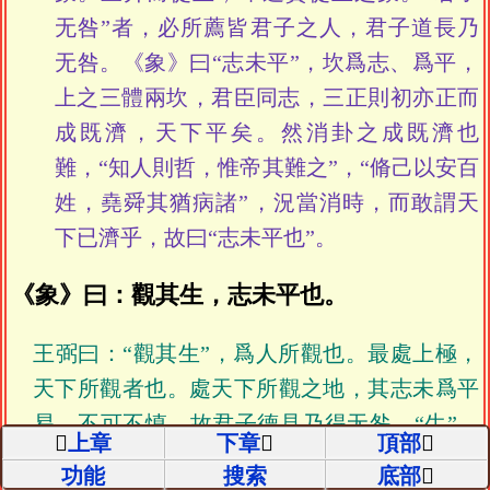
无咎”者，必所薦皆君子之人，君子道長乃
无咎。《象》曰“志未平”，坎爲志、爲平，
上之三體兩坎，君臣同志，三正則初亦正而
成既濟，天下平矣。然消卦之成既濟也
難，“知人則哲，惟帝其難之”，“脩己以安百
姓，堯舜其猶病諸”，況當消時，而敢謂天
下已濟乎，故曰“志未平也”。
《象》曰：觀其生，志未平也。
王弼曰：“觀其生”，爲人所觀也。最處上極，
天下所觀者也。處天下所觀之地，其志未爲平
易，不可不慎，故君子德見乃得无咎。“生”，
上章
下章
頂部
猶動出也。
功能
搜索
底部