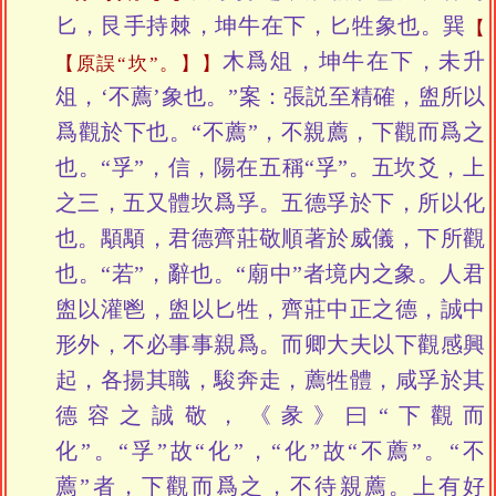
匕，艮手持棘，坤牛在下，匕牲象也。巽
木爲俎，坤牛在下，未升
【原誤“坎”。】
俎，‘不薦’象也。”案：張説至精確，盥所以
爲觀於下也。“不薦”，不親薦，下觀而爲之
也。“孚”，信，陽在五稱“孚”。五坎爻，上
之三，五又體坎爲孚。五德孚於下，所以化
也。顒顒，君德齊莊敬順著於威儀，下所觀
也。“若”，辭也。“廟中”者境内之象。人君
盥以灌鬯，盥以匕牲，齊莊中正之德，誠中
形外，不必事事親爲。而卿大夫以下觀感興
起，各揚其職，駿奔走，薦牲體，咸孚於其
德容之誠敬，《彖》曰“下觀而
化”。“孚”故“化”，“化”故“不薦”。“不
薦”者，下觀而爲之，不待親薦。上有好