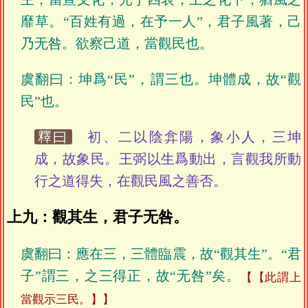
靡草。“百姓有過，在予一人”，君子風著，己
乃无咎。欲察己道，當觀民也。
虞翻曰：坤爲“民”，謂三也。坤體成，故“觀
民”也。
釋曰
初、二以陰弇陽，象小人，三坤
成，故象民。王弼以生爲動出，言觀我所動
行之道得失，在觀民風之善否。
上九：觀其生，君子无咎。
虞翻曰：應在三，三體臨震，故“觀其生”。“君
子”謂三，之三得正，故“无咎”矣。
【此謂上
當觀示三民。】