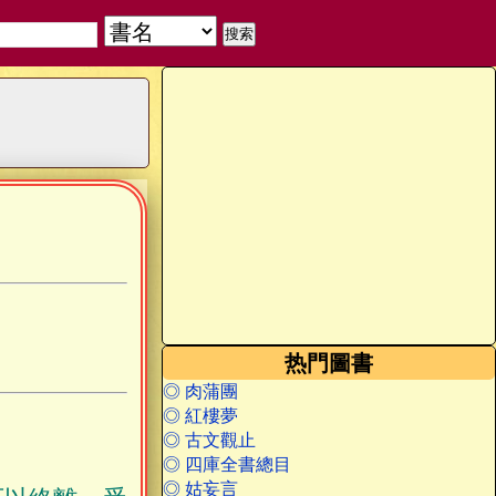
热門圖書
◎ 肉蒲團
◎ 紅樓夢
◎ 古文觀止
◎ 四庫全書總目
◎ 姑妄言