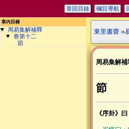
章回目錄
欄目導航
章內目錄
周易集解補釋
東里書齋
➩
卷第十二
節
周易集解補
節
《序卦》曰