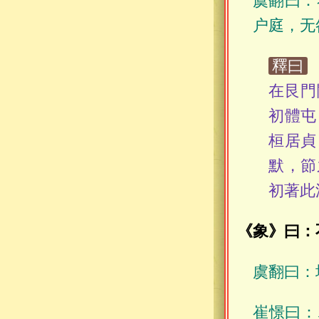
虞翻曰：
户庭，无
釋曰
在艮門
初體屯
桓居貞
默，節
初著此
《象》曰：
虞翻曰：
崔憬曰：