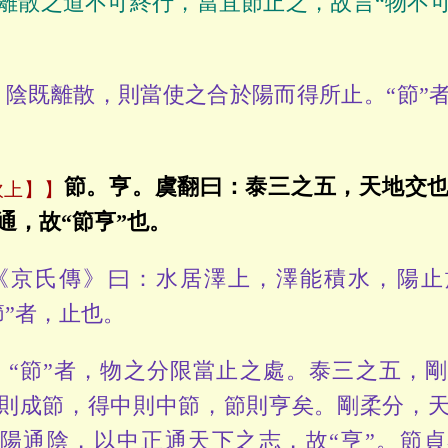
離散之道不可終行，當宜節止之，故言“物不
。
陰既離散，則當使之合於陽而得所止。“節”
節。亨。
虞翻曰：泰三之五，天地交
坎上】
通，故“節亨”也。
京氏傳》曰：水居澤上，澤能積水，陽止
節”者，止也。
“節”者，物之分限當止之處。泰三之五，剛
則成節，得中則中節，節則亨矣。剛柔分，
陽通陰，以中正通天下之志，故“亨”。節