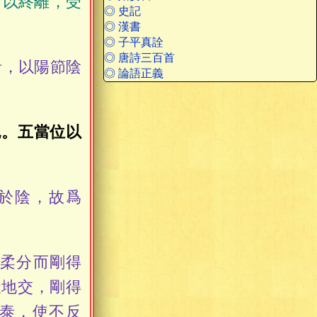
可以終離，受
◎ 史記
◎ 漢書
◎ 子平真詮
◎ 唐詩三百首
者，以陽節陰
◎ 論語正義
也。五當位以
於陰，故爲
柔分而剛得
天地交，剛得
貞泰，使不反