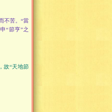
而不苦。“當
申“節亨”之
，故“天地節