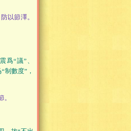
防以節澤。
震爲“議”、
“制數度”，
節。