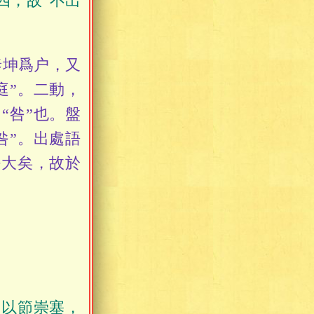
四，故“不出
泰坤爲户，又
庭”。二動，
“咎”也。盤
咎”。出處語
咎大矣，故於
。以節崇塞，