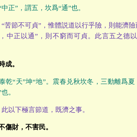
“中正”，謂五，坎爲“通”也。
“苦節不可貞”，惟體説道以行乎險，則能濟險
，中正以通”，則不窮而可貞。此言五之德以
時成。
泰乾“天”坤“地”。震春兑秋坎冬，三動離爲夏
”也。
此以下極言節道，既濟之事。
不傷財，不害民。