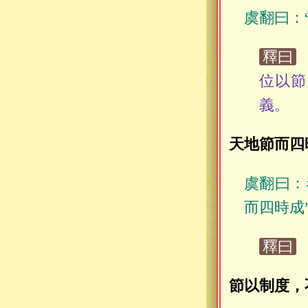
虞翻曰：
釋曰
位以節
義。
天地節而四
虞翻曰：
而四時成
釋曰
節以制度，