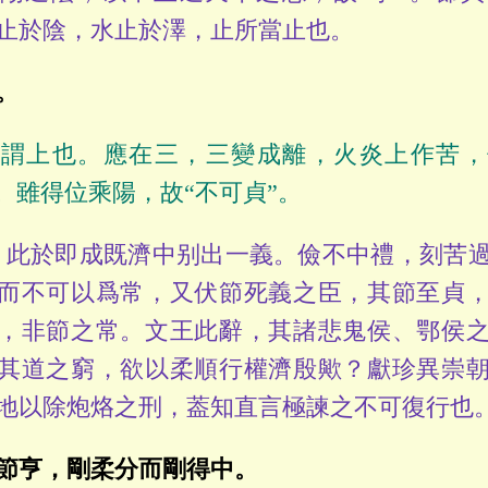
止於陰，水止於澤，止所當止也。
。
：謂上也。應在三，三變成離，火炎上作苦，
”。雖得位乘陽，故“不可貞”。
此於即成既濟中别出一義。儉不中禮，刻苦過
而不可以爲常，又伏節死義之臣，其節至貞
，非節之常。文王此辭，其諸悲鬼侯、鄂侯
其道之窮，欲以柔順行權濟殷歟？獻珍異崇
地以除炮烙之刑，葢知直言極諫之不可復行也
節亨，剛柔分而剛得中。