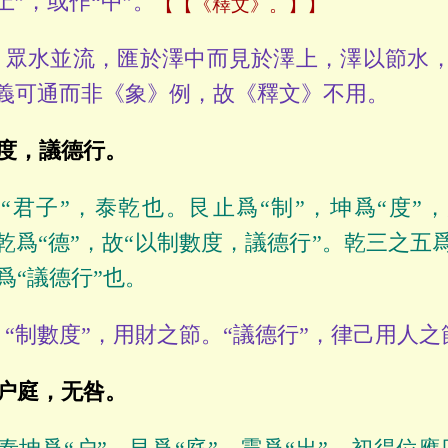
”，或作“中”。
【《釋文》。】
眾水並流，匯於澤中而見於澤上，澤以節水，
”義可通而非《象》例，故《釋文》不用。
度，議德行。
“君子”，泰乾也。艮止爲“制”，坤爲“度”，
，乾爲“德”，故“以制數度，議德行”。乾三之五爲
爲“議德行”也。
“制數度”，用財之節。“議德行”，律己用人之
户庭，无咎。