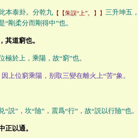
此本泰卦。分乾九
三升坤五
【朱誤“上”。】
是“剛柔分而剛得中”也。
，其道窮也。
位極於上，乘陽，故“窮”也。
因上位窮乘陽，别取三變在離火上“苦”象。
兑“説”，坎“險”，震爲“行”，故“説以行險”也
中正以通。