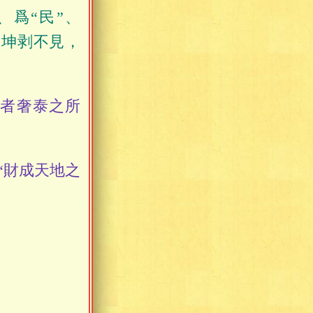
、爲“民”、
，坤剥不見，
者奢泰之所
“財成天地之