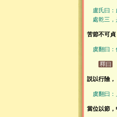
盧氏曰：
處乾三，
苦節不可貞
虞翻曰：
釋曰
説以行險，
虞翻曰：
當位以節，