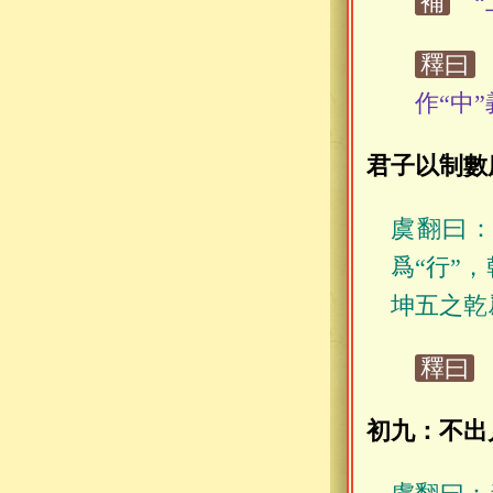
補
“上
釋曰
作“中
君子以制數
虞翻曰：
爲“行”
坤五之乾
釋曰
初九：不出