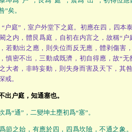
泰坤爲“户”，艮爲“庭”，震爲“出”，初得位應
咎”矣。
“户庭”，室户外堂下之庭。初應在四，四本
闕之内，體艮爲庭，自初在内言之，故稱“户
，若動出之應，則失位而反无應，體剥傷害，
，慎密不出，三動成既濟，初自得應，故“无
之大者，非時妄動，則失身而害及天下，其
深戒。
不出户庭，知通塞也。
坎爲“通”，二變坤土壅初爲“塞”。
爲節之始，有應於四，四爲坎險，不通之象