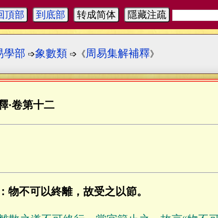
回頂部
到底部
转成简体
隱藏注疏
易學部
象數類
周易集解補釋
➩
➩《
》
釋
·
卷第十二
：物不可以終離，故受之以節。