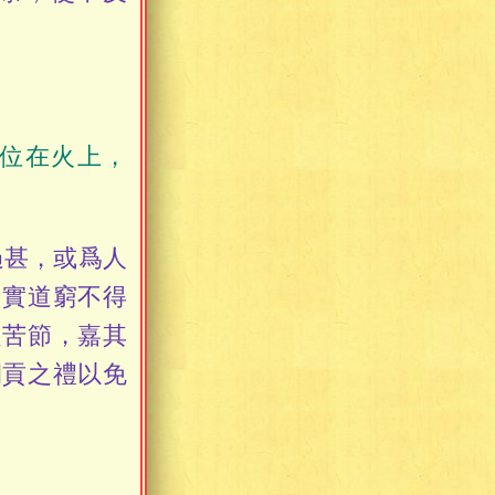
位在火上，
甚，或爲人
，實道窮不得
之苦節，嘉其
朝貢之禮以免
。