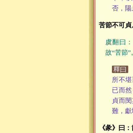
否，陽
苦節不可貞
虞翻曰
故“苦節
釋曰
所不堪
已而然
貞而閔
難，獻
《彖》曰：