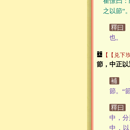
崔憬曰：
之以節”
釋曰
也。
䷻
【兑下
節，中正以
補
《
節。“
釋曰
中，分
中，以