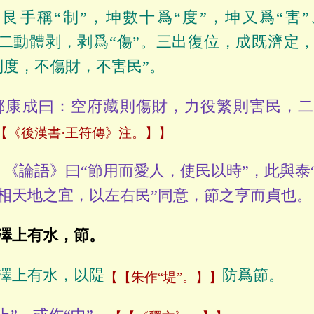
艮手稱“制”，坤數十爲“度”，坤又爲“害”
。二動體剥，剥爲“傷”。三出復位，成既濟定
制度，不傷財，不害民”。
康成曰：空府藏則傷財，力役繁則害民，二
【《後漢書·王符傳》注。】
《論語》曰“節用而愛人，使民以時”，此與泰
相天地之宜，以左右民”同意，節之亨而貞也。
澤上有水，節。
澤上有水，以隄
防爲節。
【朱作“堤”。】