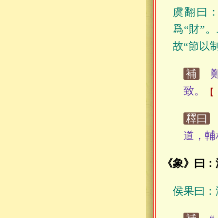
虞翻曰：
爲“財”
故“節以
補
鄭
致。
釋曰
道，輔
《象》曰：
侯果曰：