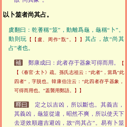
以卜筮者尚其占。
虞翻曰：乾蓍稱“筮”，動離爲龜，龜稱“卜”。
動則玩
其占，故“尚其
【盧、周作“翫”。】
占”者也。
補
鄭康成曰：此者存于器象可得而用。
【《春官·太卜》疏。孫氏志祖云：“此者”，當爲“此
四者”，字脱也。韓康伯注云：“此四者存乎器象，
可得而用也。”葢襲用鄭語。】
釋曰
定之以吉凶，所以斷也。其義吉，
其義凶，龜筮從違，昭然不爽，所以使天下
去逆效順趨吉避凶，故“尚其占”。易有卜筮