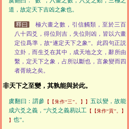
虞翻曰：“數”，六畫之數，六爻之動，三極之
道，故定天下吉凶之象也。
釋曰
極六畫之數，引信觸類，至於三百
八十四爻，得位則吉，失位則凶，皆以六畫
定位爲準，故“遂定天下之象”。此四句正説
立卦，而生爻在其中，成天地之文，辭所由
繫，定天下之象，占所以斷也，言象變而四
者胥統之矣。
非天下之至變，其孰能與於此。
虞翻曰：謂參
五以變，故能
【朱作“三”。】
成六爻之義，“六爻之義易以工
【朱作“貢”。】
也”。