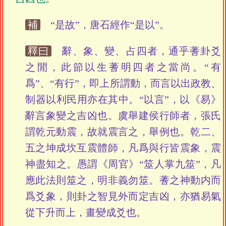
補
“是故”，唐石經作“是以”。
釋曰
辭、象、變、占四者，通乎蓍卦爻
之閒，此節以生蓍明四者之當尚。“有
爲”、“有行”，即上所謂動，而言以出政教、
制器以利民用亦在其中。“以言”，以《易》
辭言象變之吉凶也。虞舉建侯行師者，張氏
謂乾元動震，故就震言之，舉例也。乾二、
五之坤成坎互震體師，凡爲與行皆震象，震
神盡知之。愚謂《周官》“筮人掌九筮”，凡
應此法則筮之，明非義勿筮。蓍之神動内而
爲爻象，則卦之智見外而定吉凶，亦猶易氣
從下升而上，畫變成爻也。