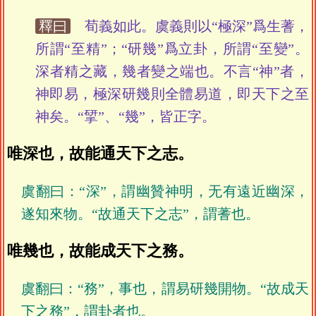
釋曰
荀義如此。虞義則以“極深”爲生蓍，
所謂“至精”；“研幾”爲立卦，所謂“至變”。
深者精之藏，幾者變之端也。不言“神”者，
神即易，極深研幾則全體易道，即天下之至
神矣。“揅”、“幾”，皆正字。
唯深也，故能通天下之志。
虞翻曰：“深”，謂幽贊神明，无有遠近幽深，
遂知來物。“故通天下之志”，謂蓍也。
唯幾也，故能成天下之務。
虞翻曰：“務”，事也，謂易研幾開物。“故成天
下之務”，謂卦者也。