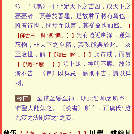
筮。”《易》曰：“定天下之吉凶，成天下之
亹亹者，莫善於蓍龜。是故君子將有爲也，
將有行也，問焉而以言，其受命也如嚮。
無有遠近幽深，遂知
【師古曰：與“響”同。】
來物，非天下之至精，其孰能與於此。”及
至衰世，解
於齊戒，而婁
【讀曰“懈”。】
煩卜筮，神明不應。故筮
【讀曰“屢”。】
瀆不告，《易》以爲忌，龜厭不告，詩以爲
刺。
釋曰
至精至變至神，明此皆神之所爲，
惟聖人能知之。《漢書》所言，正虞氏“應
九筮之法則筮之”之義。
參伍
以變，錯綜其