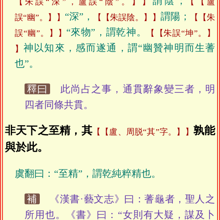
謂陰；
【朱誤“深”，盧誤“陰”。】
【盧
“深”，
謂陽；
誤“幽”。】
【朱誤陰。】
【朱
“來物”，謂乾神。
誤“幽”。】
【朱誤“坤”。】
神以知來，感而遂通，謂“幽贊神明而生蓍
也”。
釋曰
此尚占之事，通貫辭象變三者，明
四者同條共貫。
非天下之至精，其
孰能
【盧、周脱“其”字。】
與於此。
虞翻曰：“至精”，謂乾純粹精也。
補
《漢書·藝文志》曰：蓍龜者，聖人之
所用也。《書》曰：“女則有大疑，謀及卜