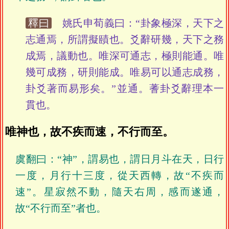
釋曰
姚氏申荀義曰：“卦象極深，天下之
志通焉，所謂擬賾也。爻辭研幾，天下之務
成焉，議動也。唯深可通志，極則能通。唯
幾可成務，研則能成。唯易可以通志成務，
卦爻著而易形矣。”並通。蓍卦爻辭理本一
貫也。
唯神也，故不疾而速，不行而至。
虞翻曰：“神”，謂易也，謂日月斗在天，日行
一度，月行十三度，從天西轉，故“不疾而
速”。星寂然不動，隨天右周，感而遂通，
故“不行而至”者也。