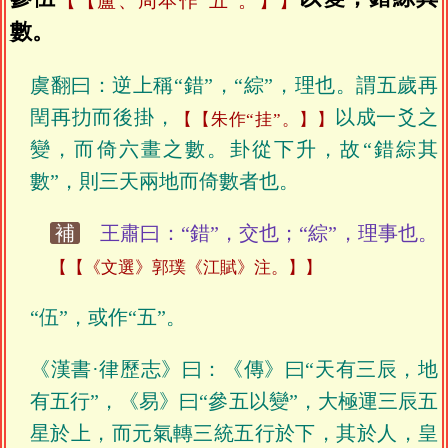
【盧、周本作“五”。】
數。
虞翻曰：逆上稱“錯”，“綜”，理也。謂五歲再
閏再扐而後掛，
以成一爻之
【朱作“挂”。】
變，而倚六畫之數。卦從下升，故“錯綜其
數”，則三天兩地而倚數者也。
補
王肅曰：“錯”，交也；“綜”，理事也。
【《文選》郭璞《江賦》注。】
“伍”，或作“五”。
《漢書·律歷志》曰：《傳》曰“天有三辰，地
有五行”，《易》曰“參五以變”，大極運三辰五
星於上，而元氣轉三統五行於下，其於人，皇