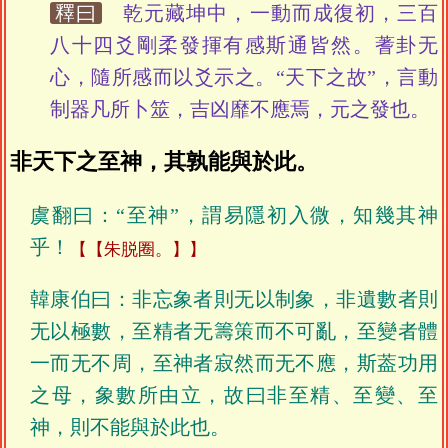
釋曰
乾元藏坤中，一動而成復初，三百
八十四爻剛柔發揮有感斯通皆然。蓍卦无
心，隨所感而以爻示之。“天下之故”，言動
制器凡所卜筮，吉凶靡不應焉，元之發也。
非天下之至神，其孰能與於此。
虞翻曰：“至神”，謂易隱初入微，知幾其神
乎！
【朱脱圈。】
韓康伯曰：非忘象者則无以制象，非遺數者則
无以極數，至精者无籌策而不可亂，至變者體
一而无不周，至神者寂然而无不應，斯葢功用
之母，象數所由立，故曰非至精、至變、至
神，則不能與於此也。