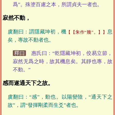
爲”。殊塗百慮之本，所謂貞夫一者也。
寂然不動，
虞翻曰：謂隱藏坤初，機
息
【朱作“幾”。】
矣，專故不動者也。
釋曰
惠氏曰：“乾隱藏坤初，佼易立節，
寂然无爲之時，故其機息矣。其靜也專，故
不動。”
感而遂通天下之故。
虞翻曰：“感”，動也。以陽變陰，“通天下之
故”，謂“發揮剛柔而生爻”者也。