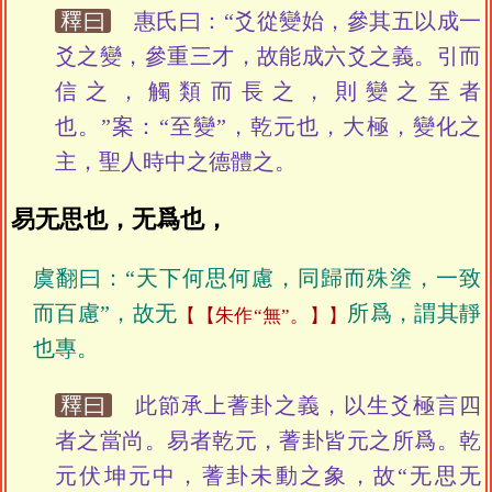
釋曰
惠氏曰：“爻從變始，參其五以成一
爻之變，參重三才，故能成六爻之義。引而
信之，觸類而長之，則變之至者
也。”案：“至變”，乾元也，大極，變化之
主，聖人時中之德體之。
易无思也，无爲也，
虞翻曰：“天下何思何慮，同歸而殊塗，一致
而百慮”，故无
所爲，謂其靜
【朱作“無”。】
也專。
釋曰
此節承上蓍卦之義，以生爻極言四
者之當尚。易者乾元，蓍卦皆元之所爲。乾
元伏坤元中，蓍卦未動之象，故“无思无