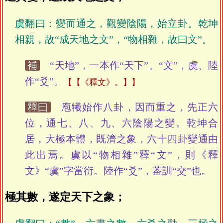
虞翻曰：變而通之，觀變陰陽，始立卦。乾坤
相親，故“成天地之文”，“物相雜，故曰文”。
補
“天地”，一本作“天下”。“文”，虞、陸
作“爻”。
【《釋文》。】
釋曰
庖犧始作八卦，因而重之，先正六
位，通七、八、九、六陰陽之變。乾坤合
居，大極本體，既濟之象，六十四卦變通由
此出焉。虞以“物相雜”釋“文”，則《釋
文》“虞”字當衍。陸作“爻”，葢訓“交”也。
極其數，遂定天下之象；