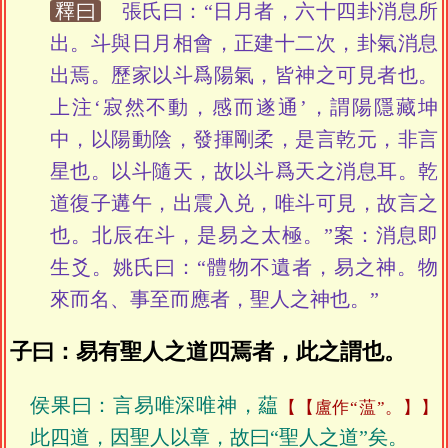
釋曰
張氏曰：“日月者，六十四卦消息所
出。斗與日月相會，正建十二次，卦氣消息
出焉。歷家以斗爲陽氣，皆神之可見者也。
上注‘寂然不動，感而遂通’，謂陽隱藏坤
中，以陽動陰，發揮剛柔，是言乾元，非言
星也。以斗隨天，故以斗爲天之消息耳。乾
道復子遘午，出震入兑，唯斗可見，故言之
也。北辰在斗，是易之太極。”案：消息即
生爻。姚氏曰：“體物不遺者，易之神。物
來而名、事至而應者，聖人之神也。”
子曰：易有聖人之道四焉者，此之謂也。
侯果曰：言易唯深唯神，藴
【盧作“蕰”。】
此四道，因聖人以章，故曰“聖人之道”矣。