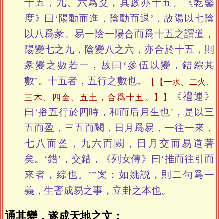
十五，九、六爲爻，其數亦十五。《乾鑿
度》曰‘陽動而進，陰動而退’，故陽以七陰
以八爲彖。易一陰一陽合而爲十五之謂道，
陽變七之九，陰變八之六，亦合於十五，則
彖變之數若一，故曰‘參伍以變，錯綜其
數’。十五者，五行之數也。
【一水、二火、
《禮運》
三木、四金、五土，合爲十五。】
曰‘播五行於四時，和而后月生也’，是以三
五而盈，三五而闕，日月爲易，一往一來，
七八而盈，九六而闕，日月交而易道著
矣。‘錯’，交錯，《列女傳》曰‘推而往引而
來者，綜也。’”案：如姚説，則二句爲一
義，生蓍成易之事，立卦之本也。
通其變，遂成天地之文；