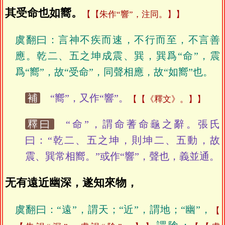
其受命也如嚮。
【朱作“響”，注同。】
虞翻曰：言神不疾而速，不行而至，不言善
應。乾二、五之坤成震、巽，巽爲“命”，震
爲“嚮”，故“受命”，同聲相應，故“如嚮”也。
補
“嚮”，又作“響”。
【《釋文》。】
釋曰
“命”，謂命蓍命龜之辭。張氏
曰：“乾二、五之坤，則坤二、五動，故
震、巽常相嚮。”或作“響”，聲也，義並通。
无有遠近幽深，遂知來物，
虞翻曰：“遠”，謂天；“近”，謂地；“幽”，