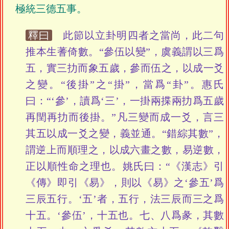
極統三德五事。
釋曰
此節以立卦明四者之當尚，此二句
推本生蓍倚數。“參伍以變”，虞義謂以三爲
五，實三扐而象五歲，參而伍之，以成一爻
之變。“後掛”之“掛”，當爲“卦”。惠氏
曰：“‘參’，讀爲‘三’，一掛兩揲兩扐爲五歲
再閏再扐而後掛。”凡三變而成一爻，言三
其五以成一爻之變，義並通。“錯綜其數”，
謂逆上而順理之，以成六畫之數，易逆數，
正以順性命之理也。姚氏曰：“《漢志》引
《傳》即引《易》，則以《易》之‘參五’爲
三辰五行。‘五’者，五行，法三辰而三之爲
十五。‘參伍’，十五也。七、八爲彖，其數