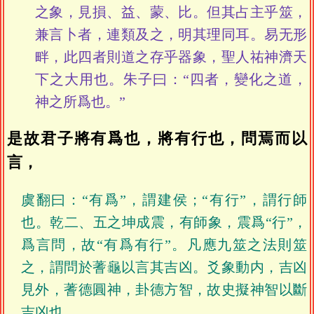
之象，見損、益、蒙、比。但其占主乎筮，
兼言卜者，連類及之，明其理同耳。易无形
畔，此四者則道之存乎器象，聖人祐神濟天
下之大用也。朱子曰：“四者，變化之道，
神之所爲也。”
是故君子將有爲也，將有行也，問焉而以
言，
虞翻曰：“有爲”，謂建侯；“有行”，謂行師
也。乾二、五之坤成震，有師象，震爲“行”，
爲言問，故“有爲有行”。凡應九筮之法則筮
之，謂問於蓍龜以言其吉凶。爻象動内，吉凶
見外，蓍德圓神，卦德方智，故史擬神智以斷
吉凶也。