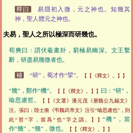
釋曰
易隱初入微，元之神也。知幾其
神，聖人體元之神也。
夫易，聖人之所以極深而研幾也。
荀爽曰：謂伏羲畫卦，窮極易幽深。文王繫
辭，研盡易幾微者也。
補
“研”，蜀才作“揅”。
【《釋文》。】
“幾”，鄭作“機”。
曰：“研”，
【《釋文》。】
喻思慮哲。
【《文選》潘元茂《册魏公九錫文》
注。張曰：陸士衡《弔魏武帝文》注引“喻思慮也”，則
“機”，當
此“哲”字，當爲“也”字之譌。】
作“幾”，“幾”，微也。
【《釋文》。】