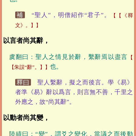
補
“聖人”，明僧紹作“君子”。
【《釋
文》。】
以言者尚其辭，
虞翻曰：聖人之情見於辭，繫辭焉以盡言
也。
【朱誤“辭”。】
釋曰
聖人繫辭，擬之而後言。學《易》
者準《易》辭以爲言，則言無不善，千里之
外應之，故“尚其辭”。
以動者尚其變，
陸績曰：“變”，謂爻之變化，當議之而後動