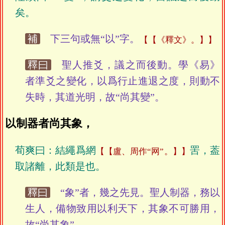
矣。
補
下三句或無“以”字。
【《釋文》。】
釋曰
聖人推爻，議之而後動。學《易》
者準爻之變化，以爲行止進退之度，則動不
失時，其道光明，故“尚其變”。
以制器者尚其象，
荀爽曰：結繩爲網
罟，葢
【盧、周作“网”。】
取諸離，此類是也。
釋曰
“象”者，幾之先見。聖人制器，務以
生人，備物致用以利天下，其象不可勝用，
故“尚其象”。