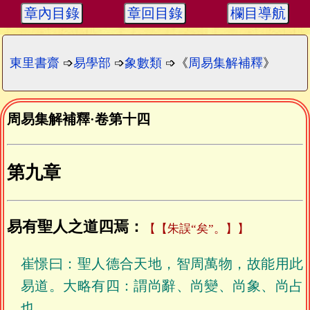
章內目錄
章回目錄
欄目導航
東里書齋
➩
易學部
➩
象數類
➩《
周易集解補釋
》
周易集解補釋
·
卷第十四
第九章
易有聖人之道四焉：
【朱誤“矣”。】
崔憬曰：聖人德合天地，智周萬物，故能用此
易道。大略有四：謂尚辭、尚變、尚象、尚占
也。