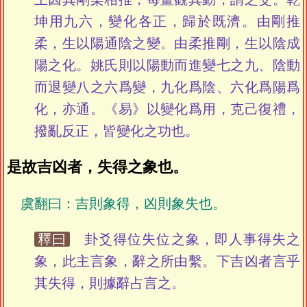
坤用九六，變化各正，歸於既濟。由剛推
柔，生以陽通陰之變。由柔推剛，生以陰成
陽之化。姚氏則以陽動而進變七之九、陰動
而退變八之六爲變，九化爲陰、六化爲陽爲
化，亦通。《易》以變化爲用，克己復禮，
撥亂反正，皆變化之功也。
是故吉凶者，失得之象也。
虞翻曰：吉則象得，凶則象失也。
釋曰
卦爻得位失位之象，即人事得失之
象，此主言象，辭之所由繫。下吉凶者言乎
其失得，則據辭占言之。