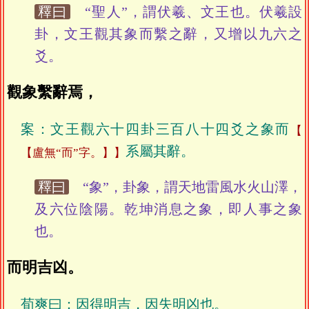
釋曰
“聖人”，謂伏羲、文王也。伏羲設
卦，文王觀其象而繫之辭，又增以九六之
爻。
觀象繫辭焉，
案：文王觀六十四卦三百八十四爻之象而
系屬其辭。
【盧無“而”字。】
釋曰
“象”，卦象，謂天地雷風水火山澤，
及六位陰陽。乾坤消息之象，即人事之象
也。
而明吉凶。
荀爽曰：因得明吉，因失明凶也。