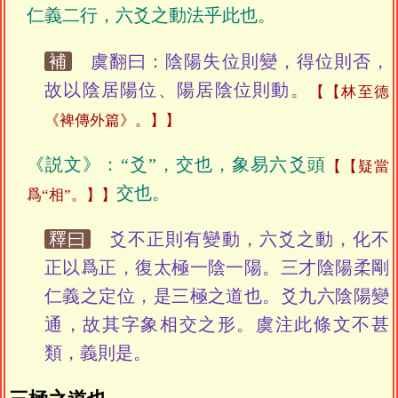
仁義二行，六爻之動法乎此也。
補
虞翻曰：陰陽失位則變，得位則否，
故以陰居陽位、陽居陰位則動。
【林至德
《裨傳外篇》。】
《説文》：“爻”，交也，象易六爻頭
【疑當
交也。
爲“相”。】
釋曰
爻不正則有變動，六爻之動，化不
正以爲正，復太極一陰一陽。三才陰陽柔剛
仁義之定位，是三極之道也。爻九六陰陽變
通，故其字象相交之形。虞注此條文不甚
類，義則是。