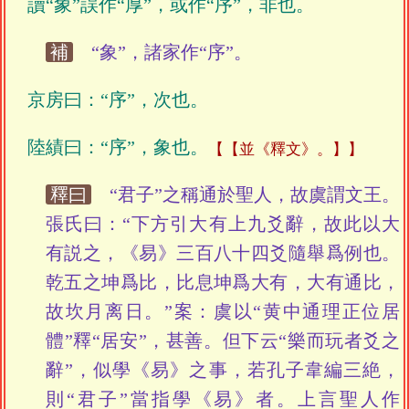
讀“象”誤作“厚”，或作“序”，非也。
補
“象”，諸家作“序”。
京房曰：“序”，次也。
陸績曰：“序”，象也。
【並《釋文》。】
釋曰
“君子”之稱通於聖人，故虞謂文王。
張氏曰：“下方引大有上九爻辭，故此以大
有説之，《易》三百八十四爻隨舉爲例也。
乾五之坤爲比，比息坤爲大有，大有通比，
故坎月离日。”案：虞以“黄中通理正位居
體”釋“居安”，甚善。但下云“樂而玩者爻之
辭”，似學《易》之事，若孔子韋編三絶，
則“君子”當指學《易》者。上言聖人作