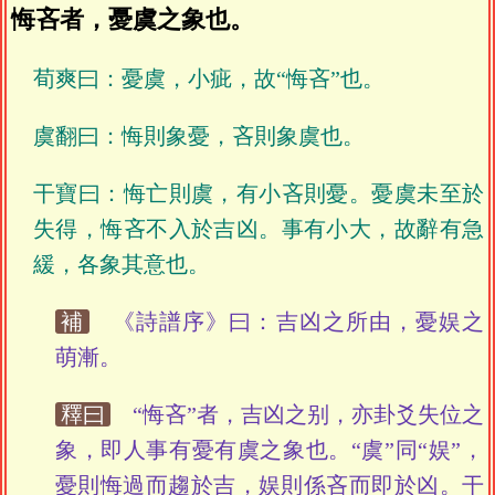
悔吝者，憂虞之象也。
荀爽曰：憂虞，小疵，故“悔吝”也。
虞翻曰：悔則象憂，吝則象虞也。
干寶曰：悔亡則虞，有小吝則憂。憂虞未至於
失得，悔吝不入於吉凶。事有小大，故辭有急
緩，各象其意也。
補
《詩譜序》曰：吉凶之所由，憂娱之
萌漸。
釋曰
“悔吝”者，吉凶之别，亦卦爻失位之
象，即人事有憂有虞之象也。“虞”同“娱”，
憂則悔過而趨於吉，娱則係吝而即於凶。干