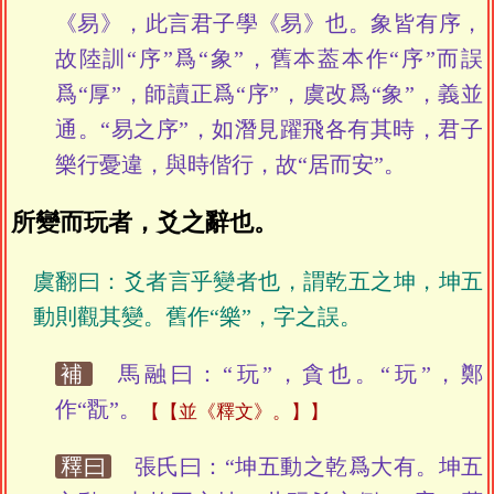
《易》，此言君子學《易》也。象皆有序，
故陸訓“序”爲“象”，舊本葢本作“序”而誤
爲“厚”，師讀正爲“序”，虞改爲“象”，義並
通。“易之序”，如潛見躍飛各有其時，君子
樂行憂違，與時偕行，故“居而安”。
所變而玩者，爻之辭也。
虞翻曰：爻者言乎變者也，謂乾五之坤，坤五
動則觀其變。舊作“樂”，字之誤。
補
馬融曰：“玩”，貪也。“玩”，鄭
作“翫”。
【並《釋文》。】
釋曰
張氏曰：“坤五動之乾爲大有。坤五