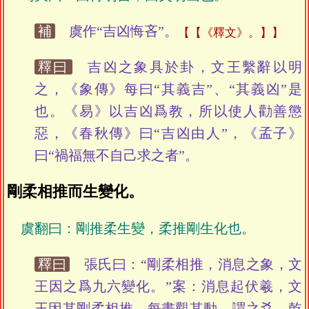
補
虞作“吉凶悔吝”。
【《釋文》。】
釋曰
吉凶之象具於卦，文王繫辭以明
之，《象傳》每曰“其義吉”、“其義凶”是
也。《易》以吉凶爲教，所以使人勸善懲
惡，《春秋傳》曰“吉凶由人”，《孟子》
曰“禍福無不自己求之者”。
剛柔相推而生變化。
虞翻曰：剛推柔生變，柔推剛生化也。
釋曰
張氏曰：“剛柔相推，消息之象，文
王因之爲九六變化。”案：消息起伏羲，文
王因其剛柔相推，每畫觀其動，謂之爻。乾