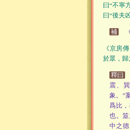
曰“不寧
曰“後夫
補
《
《京房傳
於眾，歸
釋曰
震、
象。”
爲比，
也。筮
中之德