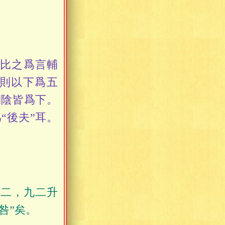
比之爲言輔
則以下爲五
則陰皆爲下。
“後夫”耳。
二，九二升
咎”矣。