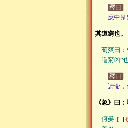
釋曰
應中别
其道窮也。
荀爽曰：
道窮凶”
釋曰
請命，
《象》曰：
何晏
【