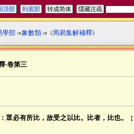
回頂部
到底部
转成简体
隱藏注疏
易學部
象數類
周易集解補釋
➩
➩《
》
釋
·
卷第三
：眾必有所比，故受之以比。比者，比也。