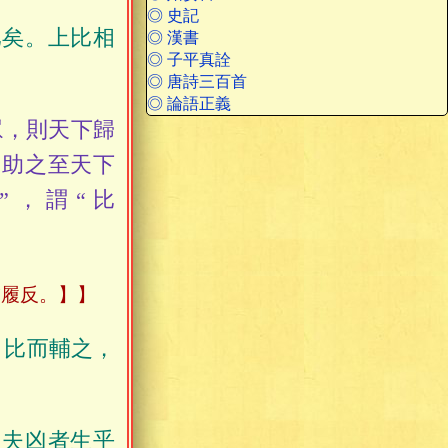
◎ 史記
比矣。上比相
◎ 漢書
◎ 子平真詮
。
◎ 唐詩三百首
◎ 論語正義
，則天下歸
多助之至天下
”，謂“比
補履反。】
，比而輔之，
。夫凶者生乎