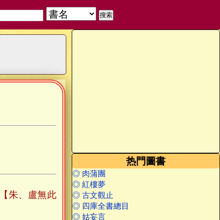
热門圖書
◎ 肉蒲團
◎ 紅樓夢
【朱、盧無此
◎ 古文觀止
◎ 四庫全書總目
◎ 姑妄言