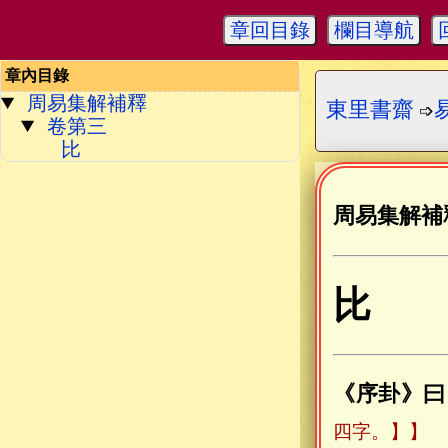
章回目錄
欄目導航
章內目錄
周易集解補釋
東里書齋
➩
卷第三
比
周易集解補
比
《序卦》曰
四字。】