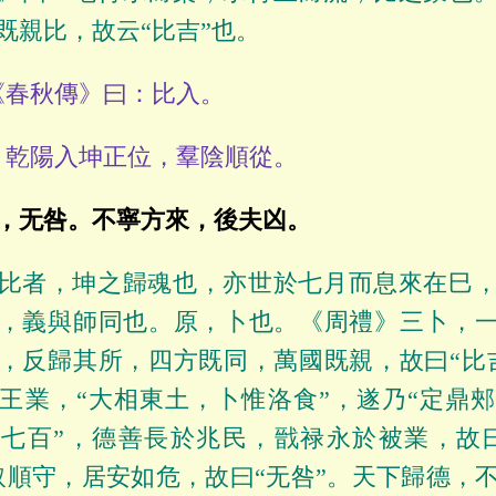
既親比，故云“比吉”也。
春秋傳》曰：比入。
乾陽入坤正位，羣陰順從。
，无咎。不寧方來，後夫凶。
比者，坤之歸魂也，亦世於七月而息來在巳
，義與師同也。原，卜也。《周禮》三卜，一
，反歸其所，四方既同，萬國既親，故曰“比
王業，“大相東土，卜惟洛食”，遂乃“定鼎
七百”，德善長於兆民，戩禄永於被業，故
取順守，居安如危，故曰“无咎”。天下歸德，