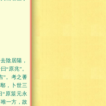
，去陰居陽，
曰“原兆”。
吉”。考之蓍
郟鄏，卜世三
曰“原筮元永
不唯一方，故