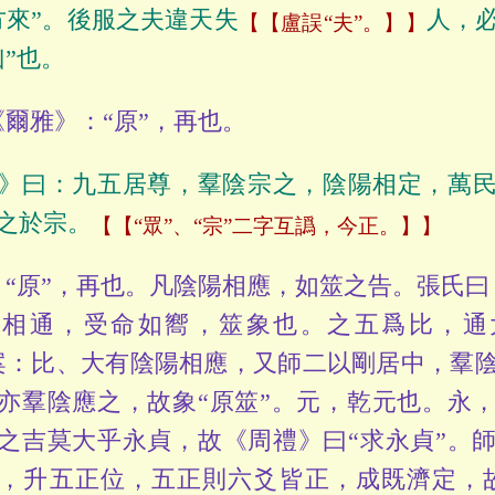
方來”。後服之夫違天失
人，
【盧誤“夫”。】
凶”也。
爾雅》：“原”，再也。
》曰：九五居尊，羣陰宗之，陰陽相定，萬
之於宗。
【“眾”、“宗”二字互譌，今正。】
“原”，再也。凡陰陽相應，如筮之告。張氏曰
巽相通，受命如嚮，筮象也。之五爲比，通
案：比、大有陰陽相應，又師二以剛居中，羣
亦羣陰應之，故象“原筮”。元，乾元也。永
之吉莫大乎永貞，故《周禮》曰“求永貞”。
，升五正位，五正則六爻皆正，成既濟定，