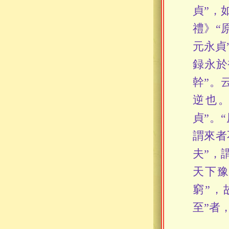
貞”，
禮》“
元永貞
録永於
幹”。
逆也。
貞”。
謂來者
夫”，
天下豫
窮”，
至”者