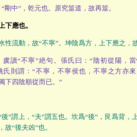
“剛中”，乾元也。原究筮道，故再筮。
上下應也。
水性流動，故“不寧”。坤陰爲方，上下應之，故
虞讀“不寧”絶句。張氏曰：“陰初從陽，當
姚氏則謂：“不寧，不寧侯也，不寧之方亦
獨下四陰順從而已。”
“後”謂上，“夫”謂五也。坎爲“後”，艮爲背，
，故“後夫凶”也。