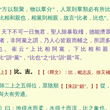
“方以類聚，物以羣分”，人眾則羣類必有所
比相和親也，相黨則相親，故言“比者，比也”
天下不可一日無君，聖人除暴取殘，德能濟眾
者，非阿黨之謂，乃人心皆親而輔之，所謂
也。崔云“上比相阿黨，下比相和親
比”訓“黨”，“比也”之“比”訓“親”耳。
比。吉。
上】
【《釋文》：比，毗志反。徐又
師二上之五得位，眾陰順
從
【朱誤“頗”。】
，與大有旁通。
》曰：地得水而柔，水得土而流，比之象也