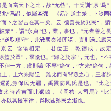
如是而當天下之比，故“无咎”。干氏訓“原”爲“
原兆”爲證，似屬牽强。《易》道主筮，卜筮同
”而卜之習吉在其中矣。云“德善長於兆民”，謂“
被業”，謂“永貞”也，業，事也，“元者善之
云“逆取順守”，此戰國秦漢閒語，實則湯武應
京云“陰陽相定”，君位正，乾德成，故定
“原筮於眾”，羣陰也。“歸之於宗”，元也。“不
不但一方，虞則讀“不寧”絶句，“方来”絶句，
謂上，上六乘陽逆，雖比而有背叛之心，王者
遏亂源保民无疆，禹戮防風氏是也。“比之
故比時皆吉而此獨凶，《周禮·大司馬》“
，亦以其慢軍律，爲敗國殄民之漸也。