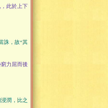
也，此於上下
當誅，故“其
窮力屈而後
相浸潤，比之