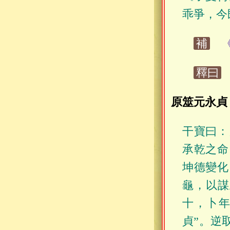
乖爭，今
補
《
釋曰
原筮元永貞
干寶曰：
承乾之命
坤德變化
龜，以謀
十，卜年
貞”。逆