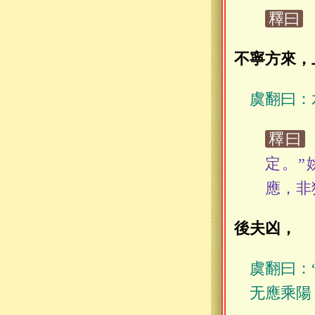
釋曰
不寧方來，
虞翻曰：
釋曰
定。”
應，非
後夫凶，
虞翻曰：
无應乘陽