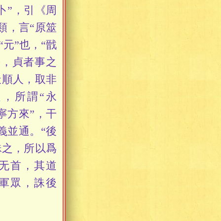
卜”，引《周
類，言“原筮
元”也，“戩
長，貞者事之
天順人，取非
，所謂“永
寧方來”，干
義並通。“後
誅之，所以爲
无首，其道
比軍眾，誅後