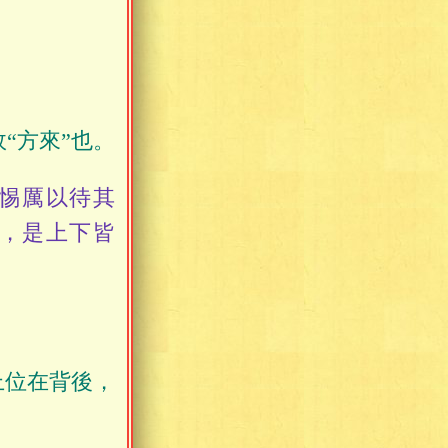
“方來”也。
惕厲以待其
來，是上下皆
上位在背後，