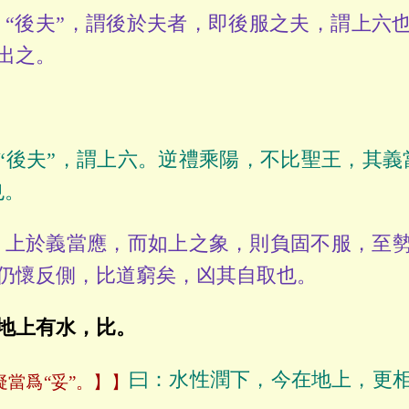
“後夫”，謂後於夫者，即後服之夫，謂上六
出之。
“後夫”，謂上六。逆禮乘陽，不比聖王，其義
也。
上於義當應，而如上之象，則負固不服，至勢
仍懷反側，比道窮矣，凶其自取也。
地上有水，比。
曰：水性潤下，今在地上，更
疑當爲“妥”。】