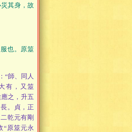
必災其身，故
民服也。原筮
：“師、同人
大有，又筮
陰應之，升五
，長。貞，正
師二乾元有剛
故“原筮元永