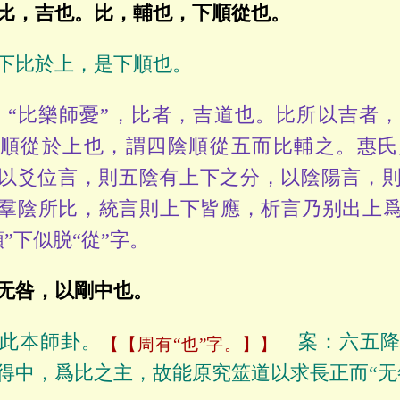
比，吉也。比，輔也，下順從也。
下比於上，是下順也。
“比樂師憂”，比者，吉道也。比所以吉者，
順從於上也，謂四陰順從五而比輔之。惠氏
以爻位言，則五陰有上下之分，以陰陽言，
羣陰所比，統言則上下皆應，析言乃别出上爲
順”下似脱“從”字。
无咎，以剛中也。
此本師卦。
案：六五降
【周有“也”字。】
得中，爲比之主，故能原究筮道以求長正而“无