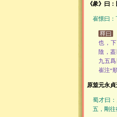
《彖》曰：
崔憬曰：
釋曰
也，下
陰，葢
九五爲
崔注“
原筮元永貞
蜀才曰：
五，剛往