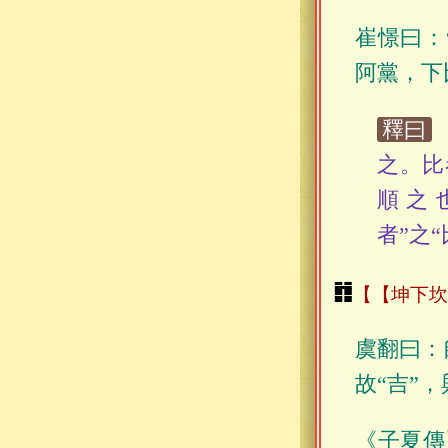
崔憬曰：
阿黨，下
釋曰
之。比
順之
者”之“
䷇
【坤下坎
虞翻曰：
故“吉”
《子夏傳