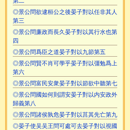
第二
◎景公問欲逮桓公之後晏子對以任非其人
第三
◎景公問廉政而長久晏子對以其行水也第
四
◎景公問爲臣之道晏子對以九節第五
◎景公問賢不肖可學乎晏子對以彊勉爲上
第六
◎景公問富民安衆晏子對以節欲中聽第七
◎景公問國如何則謂安晏子對以内安政外
歸義第八
◎景公問諸侯孰危晏子對以莒其先亡第九
◎晏子使吴吴王問可處可去晏子對以視國