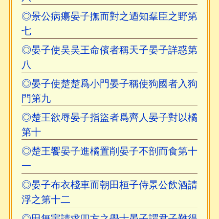
◎景公病瘍晏子撫而對之迺知羣臣之野第
七
◎晏子使吴吴王命儐者稱天子晏子詳惑第
八
◎晏子使楚楚爲小門晏子稱使狗國者入狗
門第九
◎楚王欲辱晏子指盜者爲齊人晏子對以橘
第十
◎楚王饗晏子進橘置削晏子不剖而食第十
一
◎晏子布衣棧車而朝田桓子侍景公飲酒請
浮之第十二
◎田無宇請求四方之學士晏子謂君子難得