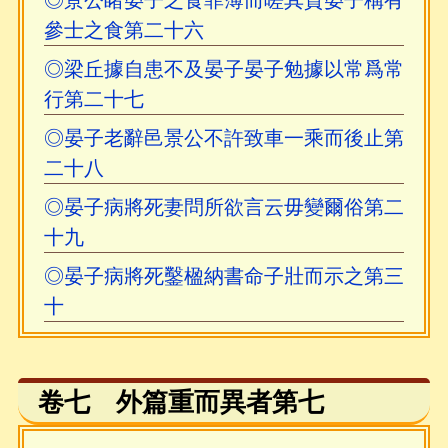
◎景公睹晏子之食菲薄而嗟其貧晏子稱有
參士之食第二十六
◎梁丘據自患不及晏子晏子勉據以常爲常
行第二十七
◎晏子老辭邑景公不許致車一乘而後止第
二十八
◎晏子病將死妻問所欲言云毋變爾俗第二
十九
◎晏子病將死鑿楹納書命子壯而示之第三
十
卷七 外篇重而異者第七