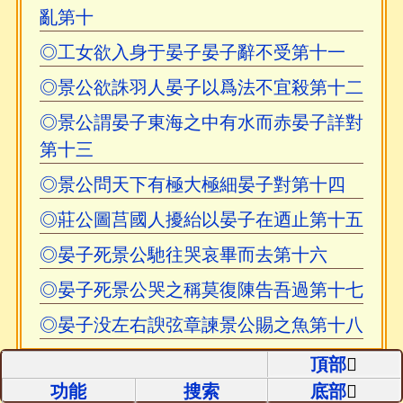
亂第十
◎工女欲入身于晏子晏子辭不受第十一
◎景公欲誅羽人晏子以爲法不宜殺第十二
◎景公謂晏子東海之中有水而赤晏子詳對
第十三
◎景公問天下有極大極細晏子對第十四
◎莊公圖莒國人擾紿以晏子在迺止第十五
◎晏子死景公馳往哭哀畢而去第十六
◎晏子死景公哭之稱莫復陳告吾過第十七
◎晏子没左右諛弦章諫景公賜之魚第十八
頂部
功能
搜索
底部