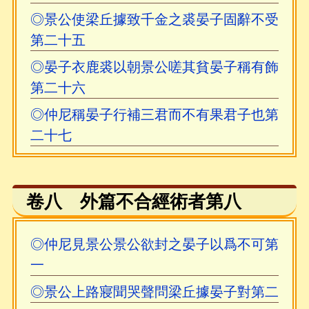
◎景公使梁丘據致千金之裘晏子固辭不受
第二十五
◎晏子衣鹿裘以朝景公嗟其貧晏子稱有飾
第二十六
◎仲尼稱晏子行補三君而不有果君子也第
二十七
卷八 外篇不合經術者第八
◎仲尼見景公景公欲封之晏子以爲不可第
一
◎景公上路寢聞哭聲問梁丘據晏子對第二