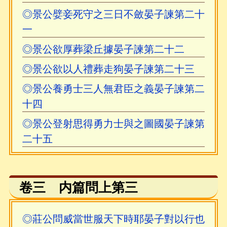
◎景公嬖妾死守之三日不斂晏子諫第二十
一
◎景公欲厚葬梁丘據晏子諫第二十二
◎景公欲以人禮葬走狗晏子諫第二十三
◎景公養勇士三人無君臣之義晏子諫第二
十四
◎景公登射思得勇力士與之圖國晏子諫第
二十五
卷三 内篇問上第三
◎莊公問威當世服天下時耶晏子對以行也