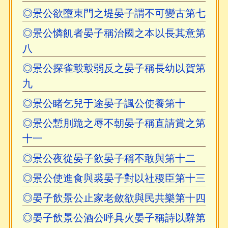
◎景公欲墮東門之堤晏子謂不可變古第七
◎景公憐飢者晏子稱治國之本以長其意第
八
◎景公探雀鷇鷇弱反之晏子稱長幼以賀第
九
◎景公睹乞兒于途晏子諷公使養第十
◎景公慙刖跪之辱不朝晏子稱直請賞之第
十一
◎景公夜從晏子飲晏子稱不敢與第十二
◎景公使進食與裘晏子對以社稷臣第十三
◎晏子飲景公止家老斂欲與民共樂第十四
◎晏子飲景公酒公呼具火晏子稱詩以辭第