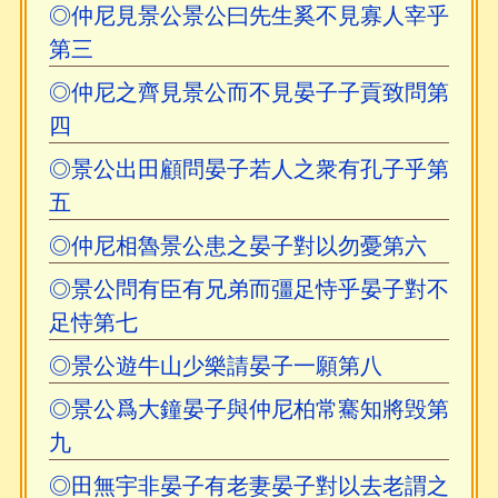
◎仲尼見景公景公曰先生奚不見寡人宰乎
第三
◎仲尼之齊見景公而不見晏子子貢致問第
四
◎景公出田顧問晏子若人之衆有孔子乎第
五
◎仲尼相魯景公患之晏子對以勿憂第六
◎景公問有臣有兄弟而彊足恃乎晏子對不
足恃第七
◎景公遊牛山少樂請晏子一願第八
◎景公爲大鐘晏子與仲尼柏常騫知將毁第
九
◎田無宇非晏子有老妻晏子對以去老謂之