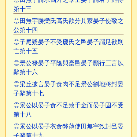
第十三
◎田無宇勝欒氏高氏欲分其家晏子使致之
公第十四
◎子尾疑晏子不受慶氏之邑晏子謂足欲則
亡第十五
◎景公禄晏子平陰與稾邑晏子願行三言以
辭第十六
◎梁丘據言晏子食肉不足景公割地將封晏
子辭第十七
◎景公以晏子食不足致千金而晏子固不受
第十八
◎景公以晏子衣食弊薄使田無宇致封邑晏
子辭第十九