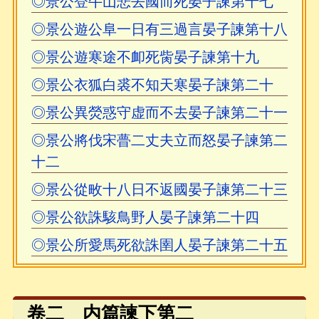
◎景公登牛山悲去國而死晏子諫第十七
◎景公遊公阜一日有三過言晏子諫第十八
◎景公遊寒途不卹死胔晏子諫第十九
◎景公衣狐白裘不知天寒晏子諫第二十
◎景公異熒惑守虚而不去晏子諫第二十一
◎景公將伐宋瞢二丈夫立而怒晏子諫第二
十二
◎景公從畋十八日不返國晏子諫第二十三
◎景公欲誅駭鳥野人晏子諫第二十四
◎景公所愛馬死欲誅圉人晏子諫第二十五
卷二 内篇諫下第二