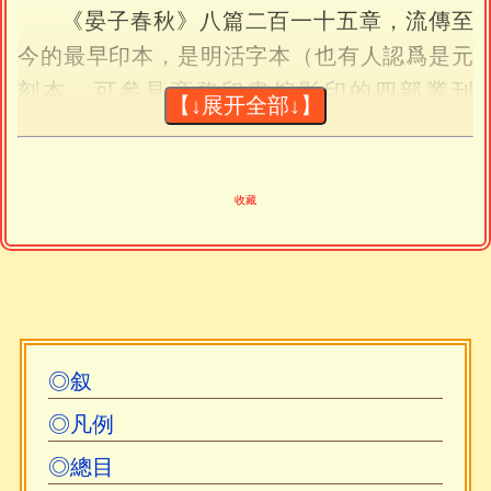
《晏子春秋》八篇二百一十五章，流傳至
今的最早印本，是明活字本（也有人認爲是元
刻本。可參見商務印書馆影印的四部叢刊
【↓展开全部↓】
本）。一九七二年山東臨沂銀雀山出土的西漢
早期簡書中，有晏子書十六章，均散見於今本
内、外十八篇中，其中比較完整的九章與今本
收藏
差異不大。上博簡六競公（即景公）瘧爲戰國
簡書，亦見於内篇中。
《晏子春秋校注》，張純一撰。張純一，
字仲如，1871年11月生於湖北省漢陽縣興隆
◎叙
鄉。清末秀才。曾在燕京大學、南開大學任
◎凡例
教。解放後任中南文史馆馆員。1955年四月病
逝於撫順市。他對先秦諸子及佛學均有深入研
◎總目