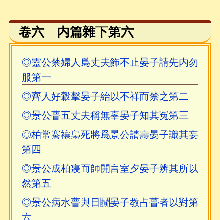
卷六 内篇雜下第六
◎靈公禁婦人爲丈夫飾不止晏子請先内勿
服第一
◎齊人好轂擊晏子紿以不祥而禁之第二
◎景公瞢五丈夫稱無辜晏子知其冤第三
◎柏常騫禳梟死將爲景公請壽晏子識其妄
第四
◎景公成柏寢而師開言室夕晏子辨其所以
然第五
◎景公病水瞢與日鬭晏子教占瞢者以對第
六