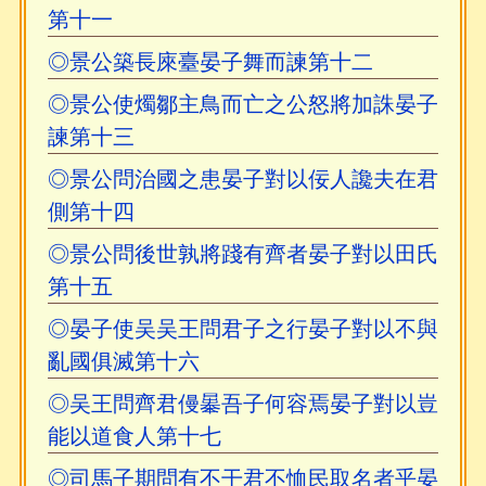
第十一
◎景公築長庲臺晏子舞而諫第十二
◎景公使燭鄒主鳥而亡之公怒將加誅晏子
諫第十三
◎景公問治國之患晏子對以佞人讒夫在君
側第十四
◎景公問後世孰將踐有齊者晏子對以田氏
第十五
◎晏子使吴吴王問君子之行晏子對以不與
亂國俱滅第十六
◎吴王問齊君僈曓吾子何容焉晏子對以豈
能以道食人第十七
◎司馬子期問有不干君不恤民取名者乎晏