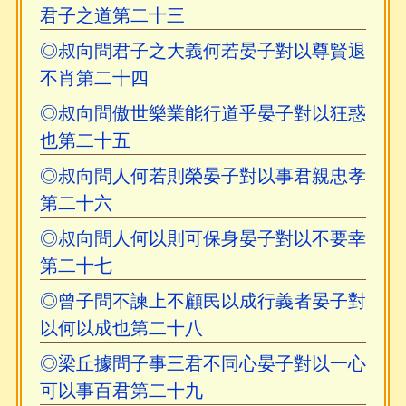
君子之道第二十三
◎叔向問君子之大義何若晏子對以尊賢退
不肖第二十四
◎叔向問傲世樂業能行道乎晏子對以狂惑
也第二十五
◎叔向問人何若則榮晏子對以事君親忠孝
第二十六
◎叔向問人何以則可保身晏子對以不要幸
第二十七
◎曾子問不諫上不顧民以成行義者晏子對
以何以成也第二十八
◎梁丘據問子事三君不同心晏子對以一心
可以事百君第二十九