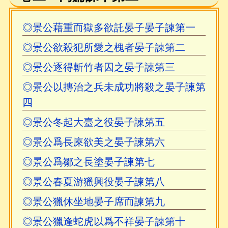
◎景公藉重而獄多欲託晏子晏子諫第一
◎景公欲殺犯所愛之槐者晏子諫第二
◎景公逐得斬竹者囚之晏子諫第三
◎景公以摶治之兵未成功將殺之晏子諫第
四
◎景公冬起大臺之役晏子諫第五
◎景公爲長庲欲美之晏子諫第六
◎景公爲鄒之長塗晏子諫第七
◎景公春夏游獵興役晏子諫第八
◎景公獵休坐地晏子席而諫第九
◎景公獵逢蛇虎以爲不祥晏子諫第十