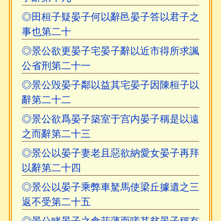
◎田桓子疑晏子何以辭邑晏子答以君子之
事也第二十
◎景公欲更晏子宅晏子辭以近市得所求諷
公省刑第二十一
◎景公毁晏子鄰以益其宅晏子因陳桓子以
辭第二十二
◎景公欲爲晏子築室于宫内晏子稱是以遠
之而辭第二十三
◎景公以晏子妻老且惡欲納愛女晏子再拜
以辭第二十四
◎景公以晏子乘弊車駑馬使梁丘據遺之三
返不受第二十五