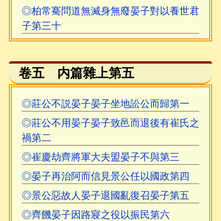
◎柏常騫問道無滅身無廢晏子對以養世君
子第三十
卷五 内篇雜上第五
◎莊公不説晏子晏子坐地訟公而歸第一
◎莊公不用晏子晏子致邑而退後有崔氏之
禍第二
◎崔慶劫齊將軍大夫盟晏子不與第三
◎晏子再治阿而信見景公任以國政第四
◎景公惡故人晏子退國亂復召晏子第五
◎齊饑晏子因路寢之役以振民第六