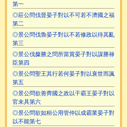
第一
◎莊公問伐晉晏子對以不可若不濟國之福
第二
◎景公問伐魯晏子對以不若修政以待其亂
第三
◎景公伐斄勝之問所當賞晏子對以謀勝禄
臣第四
◎景公問聖王其行若何晏子對以衰世而諷
第五
◎景公問欲善齊國之政以干霸王晏子對以
官未具第六
◎景公問欲如桓公用管仲以成霸業晏子對
以不能第七