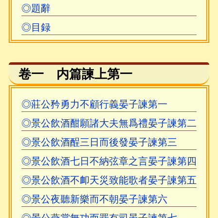
究，於《晏子春秋校注》所費心血尤多。該書
◎題辭
「以元本爲主」，充分吸收前人的校注成果，
◎目録
「凡一字可疑者，必反復審校，誼求其安而後
已」；對晏子一書，既有文字的疏通，又有思
想的闡述。純一先生可謂晏子春秋的功臣。該
卷一 内篇諫上第一
書於一九三五年被世界書局收入諸子集成，中
華書局曾多次校訂重印。
◎莊公矜勇力不顧行義晏子諫第一
——以上摘自梁運華校本《前言》。
◎景公飲酒酣願諸大夫無爲禮晏子諫第二
◎景公飲酒酲三日而後發晏子諫第三
◎景公飲酒七日不納弦章之言晏子諫第四
◎景公飲酒不卹天災致能歌者晏子諫第五
◎景公夜聽新樂而不朝晏子諫第六