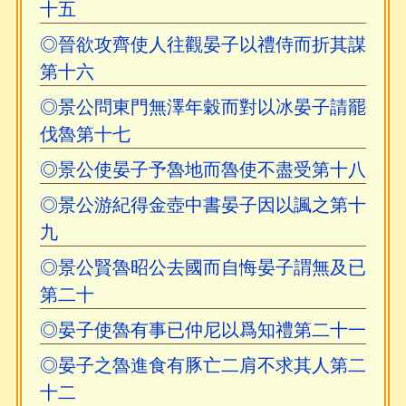
十五
◎晉欲攻齊使人往觀晏子以禮侍而折其謀
第十六
◎景公問東門無澤年穀而對以冰晏子請罷
伐魯第十七
◎景公使晏子予魯地而魯使不盡受第十八
◎景公游紀得金壺中書晏子因以諷之第十
九
◎景公賢魯昭公去國而自悔晏子謂無及已
第二十
◎晏子使魯有事已仲尼以爲知禮第二十一
◎晏子之魯進食有豚亡二肩不求其人第二
十二