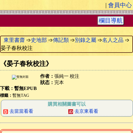
|
會員中心
欄目導航
東里書齋
➩
史地部
➩
傳記類
➩
別錄之屬
➩
名人之品
➩
晏子春秋校注
《
晏子春秋校注
》
作者：
張純一 校注
狀态：
完本
下載：暫無EPUB
標籤：
暫無TAG
購買相關圖書可以
去當當看看
去京東看看