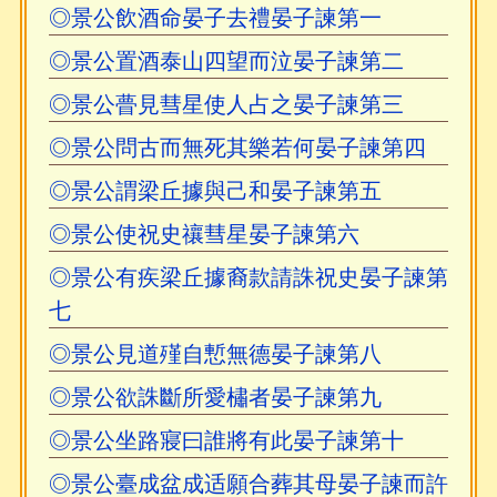
◎景公飲酒命晏子去禮晏子諫第一
◎景公置酒泰山四望而泣晏子諫第二
◎景公瞢見彗星使人占之晏子諫第三
◎景公問古而無死其樂若何晏子諫第四
◎景公謂梁丘據與己和晏子諫第五
◎景公使祝史禳彗星晏子諫第六
◎景公有疾梁丘據裔款請誅祝史晏子諫第
七
◎景公見道殣自慙無德晏子諫第八
◎景公欲誅斷所愛橚者晏子諫第九
◎景公坐路寢曰誰將有此晏子諫第十
◎景公臺成盆成适願合葬其母晏子諫而許