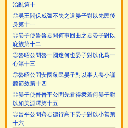
治亂第十
◎吴王問保威彊不失之道晏子對以先民後
身第十一
◎晏子使魯魯君問何事回曲之君晏子對以
庇族第十二
◎魯昭公問魯一國迷何也晏子對以化爲一
心第十三
◎魯昭公問安國衆民晏子對以事大養小謹
聽節斂第十四
◎晏子使晉晉平公問先君得衆若何晏子對
以如美淵澤第十五
◎晉平公問齊君德行高下晏子對以小善第
十六