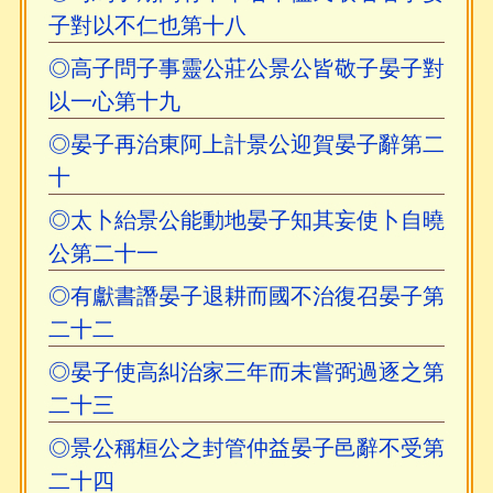
子對以不仁也第十八
◎高子問子事靈公莊公景公皆敬子晏子對
以一心第十九
◎晏子再治東阿上計景公迎賀晏子辭第二
十
◎太卜紿景公能動地晏子知其妄使卜自曉
公第二十一
◎有獻書譖晏子退耕而國不治復召晏子第
二十二
◎晏子使高糾治家三年而未嘗弼過逐之第
二十三
◎景公稱桓公之封管仲益晏子邑辭不受第
二十四