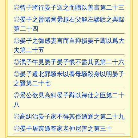
◎曾子將行晏子送之而贈以善言第二十三
◎晏子之晉睹齊纍越石父解左驂贖之與歸
第二十四
◎晏子之御感妻言而自抑損晏子薦以爲大
夫第二十五
◎泯子午見晏子晏子恨不盡其意第二十六
◎晏子遺北郭騷米以養母騷殺身以明晏子
之賢第二十七
◎景公欲見高糾晏子辭以禄仕之臣第二十
八
◎高糾治晏子家不得其俗迺逐之第二十九
◎晏子居喪遜答家老仲尼善之第三十