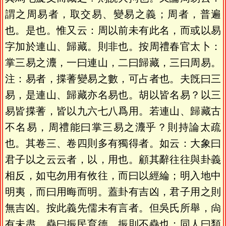
謂之周易者，取交易、變易之義；周者，普遍
也。是也。惟又云：周以前未有此名，而或以易
字加於連山、歸藏。則非也。按周禮春官太卜：
掌三易之灋，一曰連山，二曰歸藏，三曰周易。
注：易者，揲蓍變易之數，可占者也。夫旣曰三
易，是連山、歸藏亦名易也。胡以皆名易？以三
易皆揲蓍，皆以九六七八爲用。若連山、歸藏古
不名易，周禮能曰掌三易之灋乎？則持論太疏
也。其卷三、卷四則多有獨得者。如云：大象曰
君子以之云云者，以，用也。顧其辭往往與卦義
相反，如屯勿用有攸往，而曰以經綸；明入地中
明夷，而曰用晦而明。蓋卦有吉凶，君子用之則
無吉凶。按此義先儒未有言者。但吳氏所舉，尙
有未盡。蠱曰振民育德，振則不蠱也；同人曰類