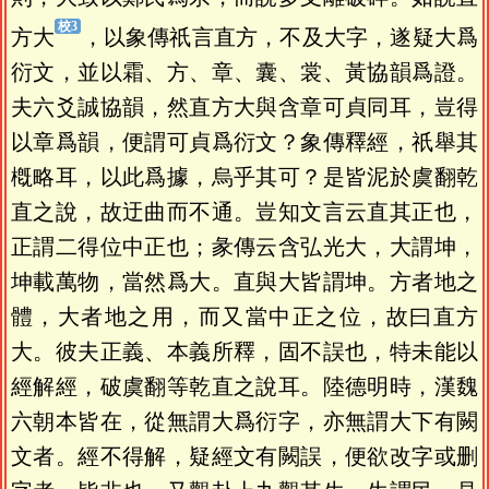
方大
，以象傳祇言直方，不及大字，遂疑大爲
衍文，並以霜、方、章、囊、裳、黃協韻爲證。
夫六爻誠協韻，然直方大與含章可貞同耳，豈得
以章爲韻，便謂可貞爲衍文？象傳釋經，祇舉其
槪略耳，以此爲據，烏乎其可？是皆泥於虞翻乾
直之說，故迂曲而不通。豈知文言云直其正也，
正謂二得位中正也；彖傳云含弘光大，大謂坤，
坤載萬物，當然爲大。直與大皆謂坤。方者地之
體，大者地之用，而又當中正之位，故曰直方
大。彼夫正義、本義所釋，固不誤也，特未能以
經解經，破虞翻等乾直之說耳。陸德明時，漢魏
六朝本皆在，從無謂大爲衍字，亦無謂大下有闕
文者。經不得解，疑經文有闕誤，便欲改字或删