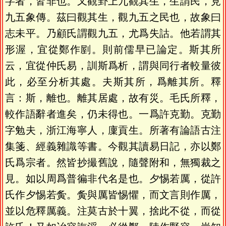
字者，皆非也。又觀卦上九觀其生，生謂民，見
九五象傳。茲曰觀其生，觀九五之民也，故象曰
志未平。乃顧氏謂觀九五，尤爲失詁。他若謂其
形渥，宜從鄭作剭。則前儒早已論定。斯其所
云，宜從仲氏易，訓斯爲析，謂與同行者較量彼
此，必至分析其處。夫斯其所，爲離其所。釋
言：斯，離也。離其居處，故有災。毛氏所釋，
較作語辭者進矣，仍未得也。一爲許克勤。克勤
字勉夫，浙江海寧人，廩貢生。所著有論語古注
集箋、經義雜識等書。今觀其讀易日記，亦以鄭
氏爲宗者。然皆抄撮舊說，隨聲附和，無獨裁之
見。如以周爲普徧非代名是也。夕惕若厲，從許
氏作夕惕若夤。夤與厲皆惕懼，而文言則作厲，
並以危釋厲義。注莫古於十翼，捨此不從，而從