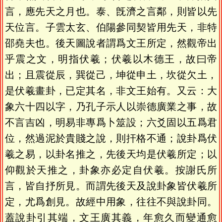
言，應先天之月也。泰、旣濟之言鄰，則皆以先
天位言。子雲太玄、伯陽參同契皆用先天，非特
邵堯夫也。後天圖說者謂爲文王所定，然觀帝出
乎震之文，明指伏羲；伏羲以木德王，故曰帝
出；且震從辰，巽從己，坤從申土，坎從欠土，
是伏羲畫卦，已定其名，非文王始有。又云：大
象六十四以字，乃孔子示人以崇德廣業之事，故
不言吉凶，明易非專爲卜筮設；六爻固以五爲君
位，然過泥於貴賤之說，則扞格不通；說卦爲伏
羲之易，以卦名推之，先後天均是伏羲所定；以
仰觀於天推之，卦象亦必定自伏羲。按謝氏所
言，皆自抒所見。而謂先後天及說卦象皆伏羲所
定，尤爲創見。故經中用象，往往不與說卦同。
蓋說卦引其端，文王廣其義，年愈久而變通愈