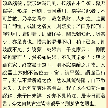
須爲鬚髮，讀形渥爲刑剭。按鬚古本作須，鬚乃
俗字。形渥、刑剭，音同通用。易字如此者，不
可勝數。乃享之爲亨，裁之爲財，人知之。進而
曰血卽恤，或洫之省文，則疑矣；若曰形卽刑，
渥卽剭，庸卽墉，則駭怪矣。關氏獨知此，雖甚
少，亦足貴也。惜其於易理不明，稍下己意，卽
歧誤不免。如說蒙二納婦吉，子克家云：二剛明
能包蒙而吉，然必如納婦，不失其柔始吉；猶之
雖克家，終當盡子道耳。則不識易辭之所指。又
說需上六雖不當位云：當，讀平聲。謂虛己待
三，雖似不當所處之位，然以其能待陽，自不致
大失。夫此句荀爽注甚明白。程子以不知荀注而
謬解，朱子曰未詳，殆亦不見荀注。居今日而著
書，奈之何於古注皆未覩乎？則參攷之陋也。