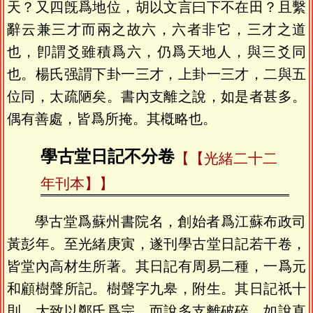
天？又四旣爲地位，胡以文言曰下不在田？且繫
辭云兼三才而兩之故六，六者非它，三才之道
也，卽謂爻雖積爲六，仍爲天地人，與三爻同
也。楊氏强謂下卦一三才，上卦一三才，二與五
位同，太疏陋矣。書內支離之說，如是者甚多。
偶有善處，皆爲所掩。其槪略也。
學古堂日記不分卷
【光緒二十二
年刊本】
學古堂爲蘇州書院名，創始者爲江蘇布政司
黃彭年。至光緒庚寅，遂刊學古堂日記若干卷，
皆堂內高材生所著。其日記有周易二種，一爲元
和顧樹聲所記。樹聲字九皋，附生。其日記祇十
則，大致以鄭氏爲宗，而說多支離破碎。如說直