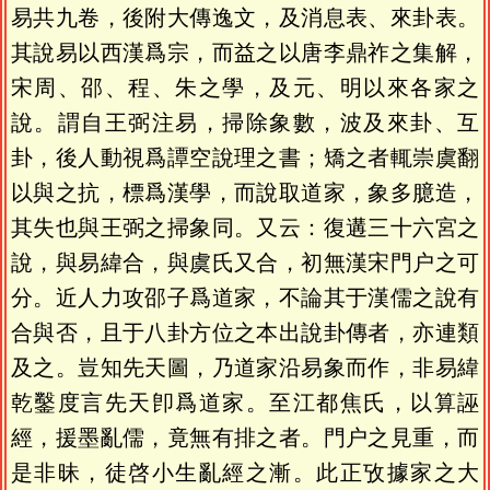
易共九卷，後附大傳逸文，及消息表、來卦表。
其說易以西漢爲宗，而益之以唐李鼎祚之集解，
宋周、邵、程、朱之學，及元、明以來各家之
說。謂自王弼注易，掃除象數，波及來卦、互
卦，後人動視爲譚空說理之書；矯之者輒崇虞翻
以與之抗，標爲漢學，而說取道家，象多臆造，
其失也與王弼之掃象同。又云：復遘三十六宮之
說，與易緯合，與虞氏又合，初無漢宋門户之可
分。近人力攻邵子爲道家，不論其于漢儒之說有
合與否，且于八卦方位之本出說卦傳者，亦連類
及之。豈知先天圖，乃道家沿易象而作，非易緯
乾鑿度言先天卽爲道家。至江都焦氏，以算誣
經，援墨亂儒，竟無有排之者。門户之見重，而
是非昧，徒啓小生亂經之漸。此正攷據家之大