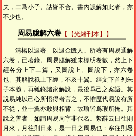
夫，二爲小子。詁皆不合。書內誤解如此者，亦
不少也。
周易臆解六卷
【光緒刊本】
清楊以迴著。以迴金匱人。所著有周易通解
六卷，已著錄。周易臆解雖未標明卷數，然上下
經各分上下二篇，又圖說上、圖說下，亦六卷
也。其解說祇上下經，不及十翼。經文下首列朱
子本義，再雜錄諸家解說，最後爲己之案語。其
說易純以己心所悟得者言之，不惟歷代易說有所
不從，並十翼亦敢與相背，故瑜皆爲瑕所掩。其
說之善者，如謂周易周字非代名。繫辭云日往則
月來，月往則日來，是一日之周易也；寒往則暑