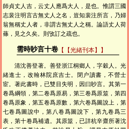
師貞丈人吉，云丈人應爲大人，是也。惟謂三國
志裴注明言古無丈人之名，豈知裴注所言，乃婦
翁無稱丈人者，非謂古無丈人之稱。論語丈人荷
蓧，見之久矣。則攷訂之疏也。
需時眇言十卷
【光緒刊本】
清沈善登著。善登浙江桐鄉人，字穀人。光
緒進士，改翰林院庶吉士。閉户讀書，不營士
宦。著此書時，已雙目失明，因曰眇言。其第一
卷爲綱領，第二卷爲原易，第三卷爲原筮，第四
卷爲原象，第五卷爲原數，第六卷爲圖說上，第
七卷爲圖說中，第八卷爲圖說下，第九卷爲三
表，第十卷爲補遺。其原筮，已詳杭辛齋所著沈