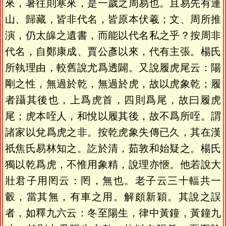
來，暑往則寒來，是一歲之周易也。且易先有連
山、歸藏，皆非代名，皆原本伏羲；文、周所推
演，仍太皞之遺書，而能以代名私之乎？按周非
代名，自鄭康成、賈公彥以來，代有主張。楊氏
所執理由，較舊說尤爲透闢。又說履虎尾云：陽
剛之性，無過於乾，無過於虎，故以虎象乾；履
者躡其後也，上爲虎首，四則爲尾，故曰履虎
尾；虎本咥人，和悅以履其後，故不爲所咥。謂
諸家以兌爲虎之非。按乾虎象失傳已久，其在漢
祇焦氏易林知之。訖於清，茹敦和始疑之。楊氏
獨以乾爲虎，不惟用象精，說理亦愜。他若說大
壯君子用罔云：罔，無也。老子云三十輻共一
轂，當其無，有車之用。解頗新穎。其說之誤
者，如釋九六云：冬至陽生，律中黃鐘，黃鐘九