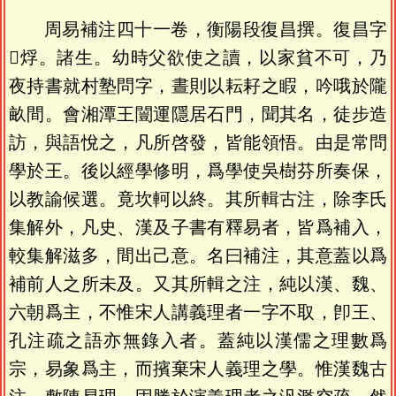
周易補注四十一卷，衡陽段復昌撰。復昌字
𤐃烰。諸生。幼時父欲使之讀，以家貧不可，乃
夜持書就村塾問字，晝則以耘耔之睱，吟哦於隴
畝間。會湘潭王闓運隱居石門，聞其名，徒步造
訪，與語悅之，凡所啓發，皆能領悟。由是常問
學於王。後以經學修明，爲學使吳樹芬所奏保，
以教諭候選。竟坎軻以終。其所輯古注，除李氏
集解外，凡史、漢及子書有釋易者，皆爲補入，
較集解滋多，間出己意。名曰補注，其意蓋以爲
補前人之所未及。又其所輯之注，純以漢、魏、
六朝爲主，不惟宋人講義理者一字不取，卽王、
孔注疏之語亦無錄入者。蓋純以漢儒之理數爲
宗，易象爲主，而擯棄宋人義理之學。惟漢魏古