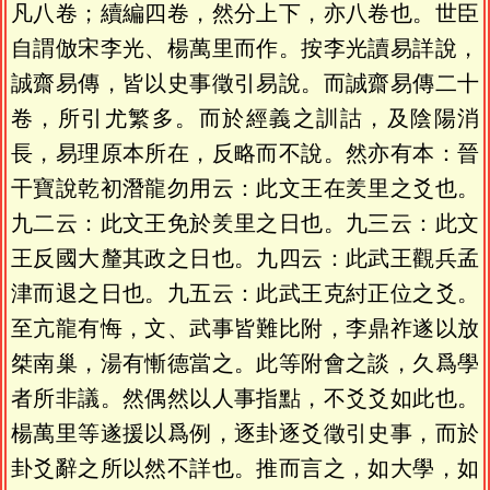
凡八卷；續編四卷，然分上下，亦八卷也。世臣
自謂倣宋李光、楊萬里而作。按李光讀易詳說，
誠齋易傳，皆以史事徵引易說。而誠齋易傳二十
卷，所引尤繁多。而於經義之訓詁，及陰陽消
長，易理原本所在，反略而不說。然亦有本：晉
干寶說乾初潛龍勿用云：此文王在羑里之爻也。
九二云：此文王免於羑里之日也。九三云：此文
王反國大釐其政之日也。九四云：此武王觀兵孟
津而退之日也。九五云：此武王克紂正位之爻。
至亢龍有悔，文、武事皆難比附，李鼎祚遂以放
桀南巢，湯有慚德當之。此等附會之談，久爲學
者所非議。然偶然以人事指點，不爻爻如此也。
楊萬里等遂援以爲例，逐卦逐爻徵引史事，而於
卦爻辭之所以然不詳也。推而言之，如大學，如