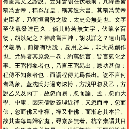
有畫無文之謬說。豈知倉頡在伏羲前，凡緯書皆
稱爲倉帝，稱爲頡皇，稱其造六書。其稱爲黃帝
史臣者，乃衛恒書勢之說，太史公無是也。文字
至伏羲發達已久，倘其時若無文字，伏羲名百
物，胡以紀之？神農嘗百艸，胡以詳之？連山爲
伏羲易，前鄭有明說，夏用之耳，非大禹創作
也。尤異者其原象一卷，約萬餘言，皆言氣化之
事。王弼掃象者也，乃言王弼易出，厥功甚偉；
程傳不知象者也，而謂程傳尤爲傑出。訖不言何
者爲象。蓋沈氏好逞奇炫博，方說甲忽及乙，方
說乙又及丙丁，故忽而易，忽而論、孟，忽而大
學、中庸。因宋儒說義理近禪，又忽而禪，忽而
佛，忽而佛又非禪，禪又非佛，而漸忘其本旨。
故其書每篇歸宿處，尋索多無着。杭辛齋謂其目