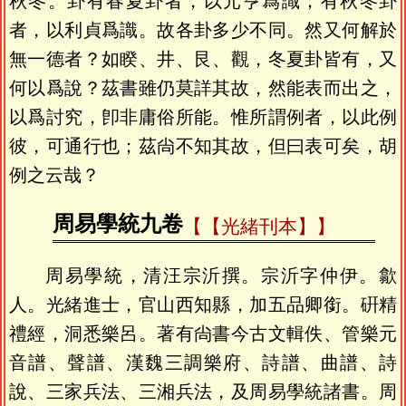
秋冬。卦有春夏卦者，以元亨爲識；有秋冬卦
者，以利貞爲識。故各卦多少不同。然又何解於
無一德者？如睽、井、艮、觀，冬夏卦皆有，又
何以爲說？茲書雖仍莫詳其故，然能表而出之，
以爲討究，卽非庸俗所能。惟所謂例者，以此例
彼，可通行也；茲尙不知其故，但曰表可矣，胡
例之云哉？
周易學統九卷
【光緒刊本】
周易學統，清汪宗沂撰。宗沂字仲伊。歙
人。光緒進士，官山西知縣，加五品卿銜。硏精
禮經，洞悉樂呂。著有尙書今古文輯佚、管樂元
音譜、聲譜、漢魏三調樂府、詩譜、曲譜、詩
說、三家兵法、三湘兵法，及周易學統諸書。周