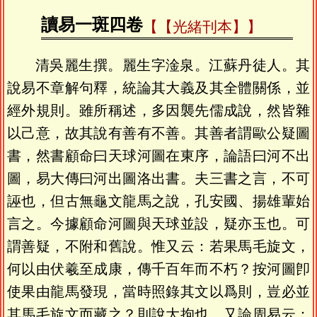
讀易一斑四卷
【光緒刊本】
清吳麗生撰。麗生字淦泉。江蘇丹徒人。其
說易不章解句釋，統論其大義及其全體關係，並
經外規則。雖所稱述，多因襲先儒成說，然皆雜
以己意，故其說有善有不善。其善者謂歐公疑圖
書，然書顧命曰天球河圖在東序，論語曰河不出
圖，易大傳曰河出圖洛出書。夫三書之言，不可
誣也，但古無龜文龍馬之說，孔安國、揚雄輩始
言之。今據顧命河圖與天球並設，疑亦玉也。可
謂善疑，不附和舊說。惟又云：若果馬毛旋文，
何以由伏羲至成康，傳千百年而不朽？按河圖卽
使果由龍馬發現，當時照錄其文以爲則，豈必並
其馬毛旋文而藏之？則說大拘也。又論周易云：