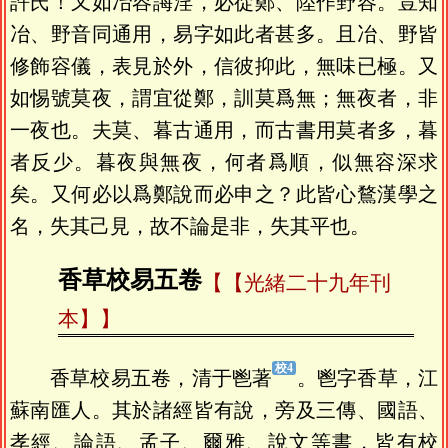
許氏！又如冶容誨淫，必從鄭、陸作野容。豈知
冶、野音同通用，易字如此者甚多。且冶、野皆
修飾容儀，表見於外，信彼抑此，無味已極。又
如惕號莫夜，謂宜從鄭，訓莫爲無；無夜者，非
一夜也。夫莫、暮古通用，而古書用莫者多，暮
者反少。暮夜與無夜，何者爲順，似無容深求
矣。又何必以爲鄭說而必申之？此皆心鶩漢學之
名，失其己見，故不論是非，失其平也。
香草校易五卷
【光緒二十九年刊
本】
香草校易五卷，清于鬯著
。鬯字香草，江
蘇南匯人。其於諸經皆有說，旁及三傳、國語、
孝經、論語、孟子、爾雅、說文等書，皆有校