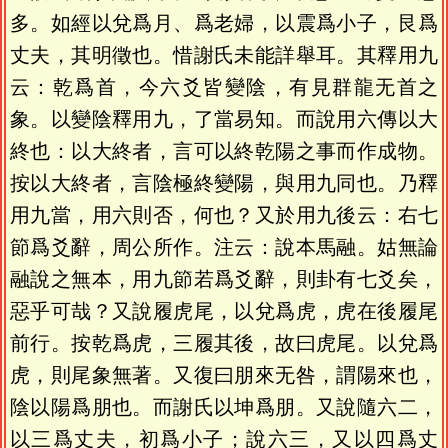
多。如經以兌爲月、爲老婦，以震爲小子，艮爲
丈夫，其明徵也。惜謝氏未能詳舉耳。其釋用九
云：乾爲首，今六爻皆變陰，有見群龍无首之
象。以變陰釋用九，了當易知。而說用六傳以大
終也：以大終者，言可以終乾陽之事而作成物。
按以大終者，言陰極終變陽，與用九同也。乃釋
用九當，用六則否，何也？又於用九後云：右七
節爲爻辭，周公所作。注云：說本馬融。姑無論
融說之無本，用九節若爲爻辭，則卦有七爻矣，
惡乎可哉？又說履虎尾，以兌爲虎，虎在後履尾
前行。按乾爲虎，三履其後，故曰虎尾。以兌爲
虎，則尾象無著。又復曰朋來无咎，謂陽來也，
陰以陽爲朋也。而謝氏以坤爲朋。又說隨六二，
以三爲丈夫，初爲小子；說六三，又以四爲丈