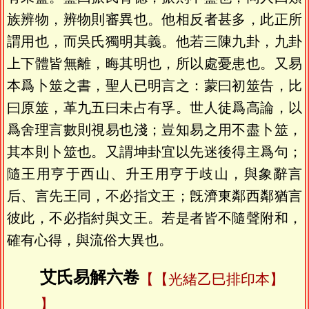
族辨物，辨物則審異也。他相反者甚多，此正所
謂用也，而吳氏獨明其義。他若三陳九卦，九卦
上下體皆無離，晦其明也，所以處憂患也。又易
本爲卜筮之書，聖人已明言之：蒙曰初筮告，比
曰原筮，革九五曰未占有孚。世人徒爲高論，以
爲舍理言數則視易也淺；豈知易之用不盡卜筮，
其本則卜筮也。又謂坤卦宜以先迷後得主爲句；
隨王用亨于西山、升王用亨于歧山，與象辭言
后、言先王同，不必指文王；旣濟東鄰西鄰猶言
彼此，不必指紂與文王。若是者皆不隨聲附和，
確有心得，與流俗大異也。
艾氏易解六卷
【光緒乙巳排印本】