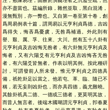
注，敷陳易理，固勝於演義理者之汎濫空疏，然
亦不盡當也。茲編所錄，雜然並取，黑白混淆，
漫無甄別，亦一弊也。又自第一卷至第十卷，創
爲周易例表十篇，謂周易以元亨利貞爲德，吉凶
爲得失，悔吝爲憂虞，无咎爲補過。外此則有
譽、艱、厲、孚、往來、大川。然有五十八卦有
元亨利貞及吉凶悔无咎者，有六卦無元亨利貞及
悔者，又有六陽爻有元亨利貞及吉凶悔吝无咎
者，有六陽爻皆無者。作表以明其例。按此種硏
討，可謂發前人所未發。惟元亨利貞之四德具
備，祇乾卦足以當之。他若屯、革、臨、隨已不
稱，若无妄則凶卦也，而亦具四德，義尤難曉。
其餘卦祇具二德、一德或三德者，更莫明其故，
而昔人無言者。後端木國瑚謂元亨利貞，卽春夏