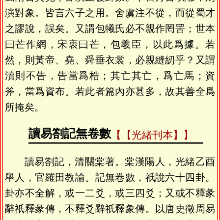
演對象。皆言六子之用。舍虞注不從，而從蜀才
之謬說，誤矣。又謂包犧氏必不親作罔罟；世本
曰芒作網，宋衷曰芒，包羲臣，以此爲據。若
然，則黃帝、堯、舜垂衣裳，必親縫紉乎？又謂
瀆則不告，告當爲梏；其亡其亡，爲亡馬；資
斧，當爲資布。若此者篇內亦甚多，故其善全爲
所掩矣。
讀易劄記無卷數
【光緒刊本】
讀易劄記，清關棠著。棠漢陽人，光緒乙酉
舉人，官羅田教諭。記無卷數，祇說六十四卦。
卦亦不全解，或一二爻，或三四爻；又或不釋彖
辭祇釋彖傳，不釋爻辭祇釋象傳。以唐史徵周易