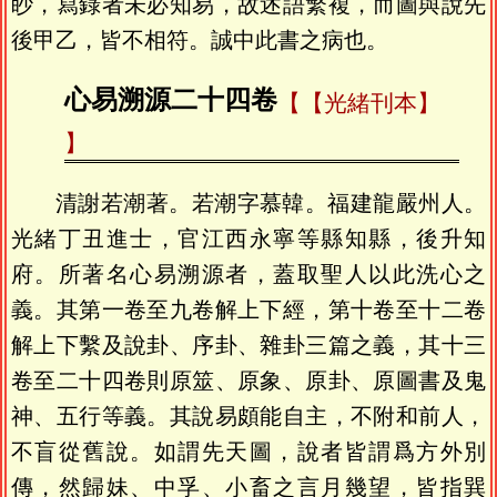
眇，寫錄者未必知易，故述語繁複，而圖與說先
後甲乙，皆不相符。誠中此書之病也。
心易溯源二十四卷
【光緒刊本】
清謝若潮著。若潮字慕韓。福建龍嚴州人。
光緒丁丑進士，官江西永寧等縣知縣，後升知
府。所著名心易溯源者，蓋取聖人以此洗心之
義。其第一卷至九卷解上下經，第十卷至十二卷
解上下繫及說卦、序卦、雜卦三篇之義，其十三
卷至二十四卷則原筮、原象、原卦、原圖書及鬼
神、五行等義。其說易頗能自主，不附和前人，
不盲從舊說。如謂先天圖，說者皆謂爲方外別
傳，然歸妹、中孚、小畜之言月幾望，皆指巽