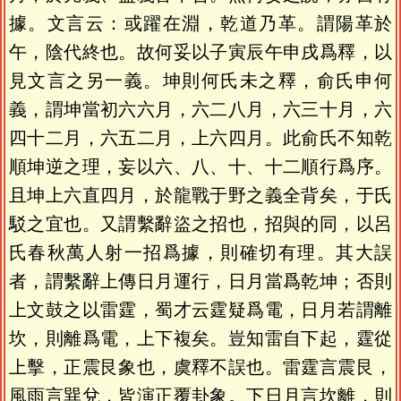
據。文言云：或躍在淵，乾道乃革。謂陽革於
午，陰代終也。故何妥以子寅辰午申戌爲釋，以
見文言之另一義。坤則何氏未之釋，俞氏申何
義，謂坤當初六六月，六二八月，六三十月，六
四十二月，六五二月，上六四月。此俞氏不知乾
順坤逆之理，妄以六、八、十、十二順行爲序。
且坤上六直四月，於龍戰于野之義全背矣，于氏
駁之宜也。又謂繫辭盜之招也，招與的同，以呂
氏春秋萬人射一招爲據，則確切有理。其大誤
者，謂繫辭上傳日月運行，日月當爲乾坤；否則
上文鼓之以雷霆，蜀才云霆疑爲電，日月若謂離
坎，則離爲電，上下複矣。豈知雷自下起，霆從
上擊，正震艮象也，虞釋不誤也。雷霆言震艮，
風雨言巽兌，皆演正覆卦象。下日月言坎離，則