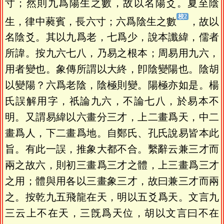
寸；然則九爲陽生之數，故以名陽爻。夏至陰
生，律中蕤賓，長六寸；六爲陰生之數
，故以
名陰爻。其以九爲老，七爲少，說本讖緯，儒者
所諱。按九六七八，乃易之根本；周易用九六，
用者變也。象傳所謂以大終，卽陰變陽也。陰胡
以變陽？六爲老陰，陰極則變。陽極亦如是。楊
氏誤解用字，祇論九六，不論七八，於易本不
明。又謂易緯以六畫分三才，上二畫爲天，中二
畫爲人，下二畫爲地。自鄭氏、孔氏說易皆本此
旨。有此一誤，推象大都不合。繫辭云兼三才而
兩之故六，則初三畫爲三才之體，上三畫爲三才
之用；體與用各以三畫象三才，故曰兼三才而兩
之。按乾九五飛龍在天，明以五爻爲天。文言九
三云上不在天，三旣爲天位，胡以文言曰不在