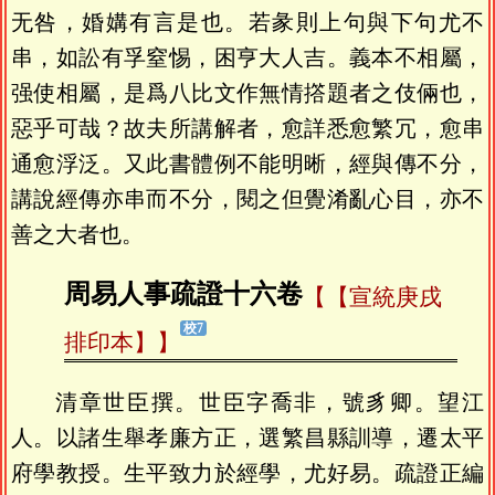
无咎，婚媾有言是也。若彖則上句與下句尤不
串，如訟有孚窒惕，困亨大人吉。義本不相屬，
强使相屬，是爲八比文作無情撘題者之伎倆也，
惡乎可哉？故夫所講解者，愈詳悉愈繁冗，愈串
通愈浮泛。又此書體例不能明晰，經與傳不分，
講說經傳亦串而不分，閱之但覺淆亂心目，亦不
善之大者也。
周易人事疏證十六卷
【宣統庚戌
排印本】
清章世臣撰。世臣字喬非，號豸卿。望江
人。以諸生舉孝廉方正，選繁昌縣訓導，遷太平
府學教授。生平致力於經學，尤好易。疏證正編