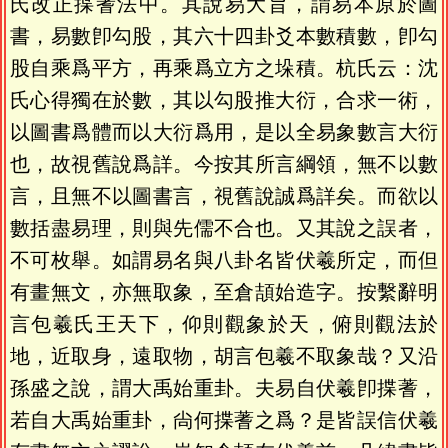
氏改正揲蓍法中。其說易大旨，謂易本原於圖
書，易數卽勾股，其六十四卦爻本數積數，卽勾
股自乘爲平方，再乘爲立方之垛積。杭氏云：沈
氏心得獨在於數，其以勾股推大衍，合求一術，
以圖書爲體而以大衍爲用，是以全易象數言大衍
也，故視舊說爲詳。今按其所言綱領，無不以數
言，且無不以圖書言，視舊說誠爲詳矣。而欲以
數括盡易理，則與先儒不合也。又其說之誤者，
不可枚舉。如謂易名與八卦名皆伏羲所定，而但
有畫無文，亦無取象，至倉頡始造字。按繫辭明
言包羲氏王天下，仰則觀象於天，俯則觀法於
地，近取身，遠取物，胡言包羲不取象哉？又沿
孫盛之說，謂大禹始重卦。夫易自伏羲卽揲蓍，
若自大禹始重卦，尙何揲蓍之爲？是皆誤信伏羲