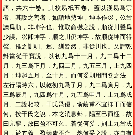
語，共六十卷。其校易祇五卷。蓋以漢易爲宗
者。其說之善者，如謂地勢坤，坤本作巛，巛當
讀爲順，非坤字也。惟取俞樾之說，順從川聲爲
少誤。巛卽坤字，順之川仍坤字，故順從坤而得
聲。推之訓馴、巡、紃皆然，非從川也。又謂乾
卦當從干寶說，以初九爲十一月，九二爲十二
月，九三爲正月，九四二月，九五三月，上九四
月；坤起五月，至十月。而何妥則用間爻之法，
左行陽時六，以乾初九爲子月，九二爲寅月，九
三爲辰月，九四爲午月，九五爲申月，上九爲戌
月。二說相較，干氏爲優，俞蔭甫不宜抑干而信
何。按干氏之說，本之消息卦，陽至巳而極，故
曰亢龍，故曰盈不可久。若從何妥，則上九當戌
月，於亢義、盈義皆不合。然何妥之說，亦自有