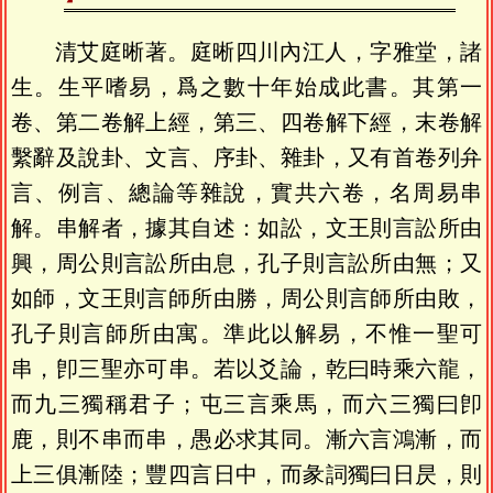
清艾庭晰著。庭晰四川內江人，字雅堂，諸
生。生平嗜易，爲之數十年始成此書。其第一
卷、第二卷解上經，第三、四卷解下經，末卷解
繫辭及說卦、文言、序卦、雜卦，又有首卷列弁
言、例言、總論等雜說，實共六卷，名周易串
解。串解者，據其自述：如訟，文王則言訟所由
興，周公則言訟所由息，孔子則言訟所由無；又
如師，文王則言師所由勝，周公則言師所由敗，
孔子則言師所由寓。準此以解易，不惟一聖可
串，卽三聖亦可串。若以爻論，乾曰時乘六龍，
而九三獨稱君子；屯三言乘馬，而六三獨曰卽
鹿，則不串而串，愚必求其同。漸六言鴻漸，而
上三俱漸陸；豐四言日中，而彖詞獨曰日昃，則