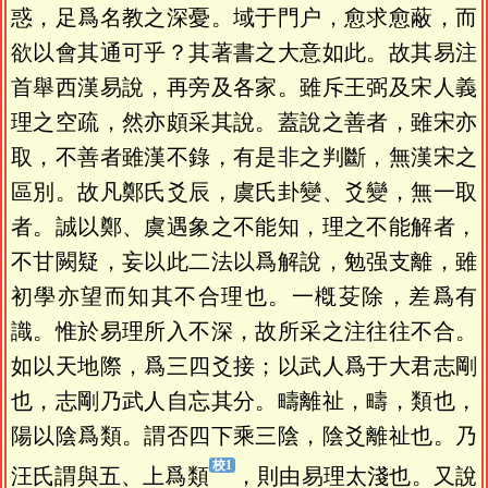
惑，足爲名教之深憂。域于門户，愈求愈蔽，而
欲以會其通可乎？其著書之大意如此。故其易注
首舉西漢易說，再旁及各家。雖斥王弼及宋人義
理之空疏，然亦頗采其說。蓋說之善者，雖宋亦
取，不善者雖漢不錄，有是非之判斷，無漢宋之
區別。故凡鄭氏爻辰，虞氏卦變、爻變，無一取
者。誠以鄭、虞遇象之不能知，理之不能解者，
不甘闕疑，妄以此二法以爲解說，勉强支離，雖
初學亦望而知其不合理也。一槪芟除，差爲有
識。惟於易理所入不深，故所采之注往往不合。
如以天地際，爲三四爻接；以武人爲于大君志剛
也，志剛乃武人自忘其分。疇離祉，疇，類也，
陽以陰爲類。謂否四下乘三陰，陰爻離祉也。乃
汪氏謂與五、上爲類
，則由易理太淺也。又說