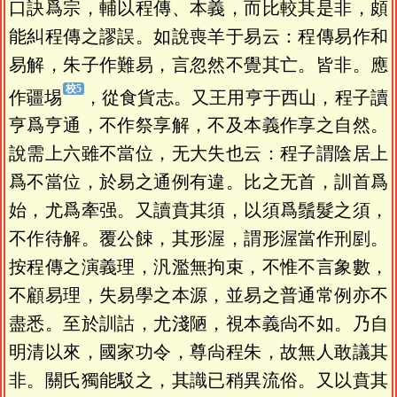
口訣爲宗，輔以程傳、本義，而比較其是非，頗
能糾程傳之謬誤。如說喪羊于易云：程傳易作和
易解，朱子作難易，言忽然不覺其亡。皆非。應
作疆埸
，從食貨志。又王用亨于西山，程子讀
亨爲亨通，不作祭享解，不及本義作享之自然。
說需上六雖不當位，无大失也云：程子謂陰居上
爲不當位，於易之通例有違。比之无首，訓首爲
始，尤爲牽强。又讀賁其須，以須爲鬚髮之須，
不作待解。覆公餗，其形渥，謂形渥當作刑剭。
按程傳之演義理，汎濫無拘束，不惟不言象數，
不顧易理，失易學之本源，並易之普通常例亦不
盡悉。至於訓詁，尤淺陋，視本義尙不如。乃自
明清以來，國家功令，尊尙程朱，故無人敢議其
非。關氏獨能駁之，其識已稍異流俗。又以賁其