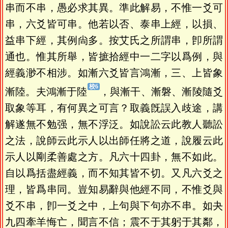
串而不串，愚必求其異。準此解易，不惟一爻可
串，六爻皆可串。他若以否、泰串上經，以損、
益串下經，其例尙多。按艾氏之所謂串，卽所謂
通也。惟其所舉，皆摭拾經中一二字以爲例，與
經義渺不相涉。如漸六爻皆言鴻漸，三、上皆象
漸陸。夫鴻漸于陸
，與漸干、漸磐、漸陵隨爻
取象等耳，有何異之可言？取義旣誤入歧途，講
解遂無不勉强，無不浮泛。如說訟云此教人聽訟
之法，說師云此示人以出師任將之道，說履云此
示人以剛柔善處之方。凡六十四卦，無不如此。
自以爲括盡經義，而不知其皆不切。又凡六爻之
理，皆爲串同。豈知易辭與他經不同，不惟爻與
爻不串，卽一爻之中，上句與下句亦不串。如夬
九四牽羊悔亡，聞言不信；震不于其躬于其鄰，