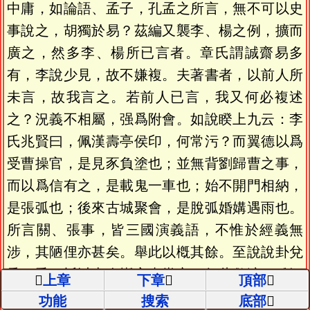
中庸，如論語、孟子，孔孟之所言，無不可以史
事說之，胡獨於易？茲編又襲李、楊之例，擴而
廣之，然多李、楊所已言者。章氏謂誠齋易多
有，李說少見，故不嫌複。夫著書者，以前人所
未言，故我言之。若前人已言，我又何必複述
之？況義不相屬，强爲附會。如說睽上九云：李
氏兆賢曰，佩漢壽亭侯印，何常污？而翼德以爲
受曹操官，是見豕負塗也；並無背劉歸曹之事，
而以爲信有之，是載鬼一車也；始不開門相納，
是張弧也；後來古城聚會，是脫弧婚媾遇雨也。
所言關、張事，皆三國演義語，不惟於經義無
涉，其陋俚亦甚矣。舉此以槪其餘。至說說卦兌
爲口舌，祇以古人愼言事當之。如此敷演，雖汗
上章
下章
頂部
牛充棟，不能畢其說。而續編所舉各事，尤爲勉
功能
搜索
底部