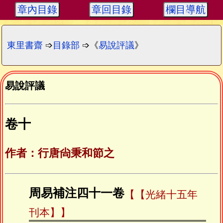
章內目錄
章回目錄
欄目導航
東里書齋
➩
目錄部
➩《
易說評議
》
易說評議
卷十
作者：行唐尙秉和節之
周易補注四十一卷
【光緒十五年
刊本】