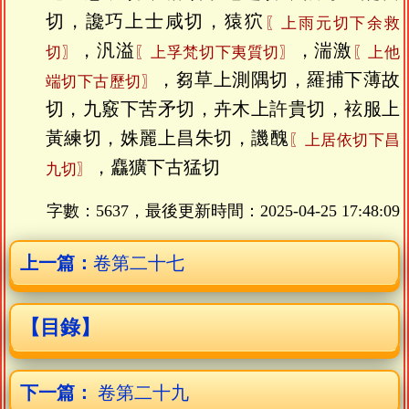
切，讒巧上士咸切，猿狖
〖上雨元切下余救
，汎溢
，湍激
切〗
〖上孚梵切下夷質切〗
〖上他
，芻草上測隅切，羅捕下薄故
端切下古歷切〗
切，九竅下苦矛切，卉木上許貴切，袨服上
黃練切，姝麗上昌朱切，譏醜
〖上居依切下昌
，麤獷下古猛切
九切〗
字數：5637，最後更新時間：
2025-04-25 17:48:09
上一篇：
卷第二十七
【目錄】
下一篇：
卷第二十九