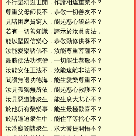
不行諂幻誑世閒，作諸相違重業不？
尊重父母師長不，恭敬一切善友不？
見諸困戹貧窮人，能起慈心饒益不？
若有一切善知識，誨示於汝眞實法，
能以堅固信樂心，恭敬勤修供養不？
汝能愛樂諸佛不，汝能尊重菩薩不？
最勝佛法功德僧，一切能生恭敬不？
汝能安住正法不，汝能遠離非法不？
聞讚無邊功德海，能生愛樂尊重不？
汝見孤獨無所依，能起慈心救護不？
汝見惡道諸衆生，能生廣大悲心不？
於他所有榮樂事，能生最極歡喜不？
於諸逼迫衆生中，能住平等捨心不？
汝爲癡闇諸衆生，求大菩提開悟不？