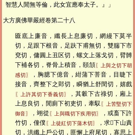
智慧人閒無等倫，此女宜應奉太子。』」
大方廣佛華嚴經卷第二十八
匳底上廉音，纖長上息廉切，網縵下莫半
切，足跟下根音，足趺下甫無切，雙腨下市
兗切，傭圓上丑区切，螺文上落戈切，臂髆
下補各切，脊骨上積音，頤頷
〖上與之切下胡
，胸臆下億音，紺蒲下菩音，目睫下
感切〗
接音，齊整下之郢切，瞬猶上舒閏切，嬉戲
，其轂下古祿切，廂上
〖上許其切下香義切〗
上息良切，閒廁下初吏切，牽馭
〖上苦堅切下
，翊從
，或畜下許
御音〗
〖上與職切下疾用切〗
竹切，僮僕
，求下山責
〖上徒紅切下蒲木切〗
切，洪纖上戶公切，匪懈上府尾切，寡思上