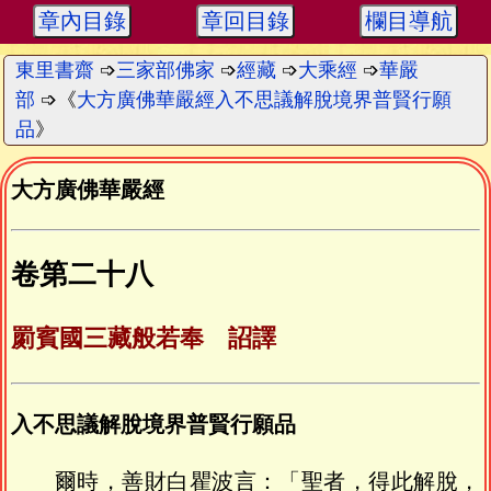
章內目錄
章回目錄
欄目導航
東里書齋
➩
三家部佛家
➩
經藏
➩
大乘經
➩
華嚴
部
➩《
大方廣佛華嚴經入不思議解脫境界普賢行願
品
》
大方廣佛華嚴經
卷第二十八
罽賓國三藏般若奉 詔譯
入不思議解脫境界普賢行願品
爾時，善財白瞿波言：「聖者，得此解脫，