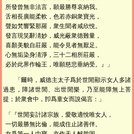
所發曾無非法言，願最勝尊哀納我。
舌相長廣能柔軟，色若赤銅衆寶光，
聲如梵響緊那羅，衆生聞者咸欣悅。
發言現笑辭淸妙，威光蔽衆德難量，
喜顏美貌自莊嚴，能令見者無厭足。
心無垢染身淸淨，三十二相所莊嚴，
必於此界作輪王，唯願慈悲垂納受。』」
「爾時，威德主太子爲於世閒顯示女人多諸
過患，障諸世閒、出世閒樂，乃至能障無上菩
提；於衆會中，卽爲童女而說偈言：」
「『世閒妄計諸宗族，愛敬適悅唯女人，
一切最勝無比倫，能成住止諸善伴。
女爲第一人中寶，亦作天人解脫因，