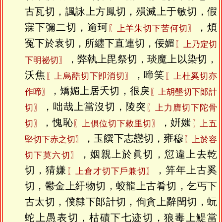
古瓦切，諷詠上方鳳切，殞滅上于敏切，假
寐下彌二切，逾珂
，煩
〖上羊朱切下苦何切〗
冤下於袁切，所纏下直連切，佞媚
〖上乃定切
，弊執上毘祭切，琰魔上以染切，
下明祕切〗
沃焦
，啼笑
〖上烏酷切下卽消切〗
〖上杜奚切亦
，矯媚上居夭切，很戾
作啼〗
〖上胡墾切下郞計
，咄哉上當沒切，陵突
切〗
〖上力膺切下陀骨
，愧恥
，姸媸
切〗
〖上俱位切下敕里切〗
〖上五
，玉饌下志戀切，雍穆
堅切下赤之切〗
〖上於容
，姻親上於眞切，愆違上去乾
切下莫六切〗
切，猜嫌
，笄年上古奚
〖上倉才切下戶兼切〗
切，鬱金上紆物切，蛟龍上古肴切，乞丐下
古太切，僕隸下郞計切，侚貪上辭閏切，蚖
蛇上愚表切，枯磧下七迹切，狼毒上鯷當