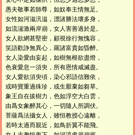
愚夫敬事若師尊，如奴奉主情無足。
女性如河滋汎溢，漂諸勝法壞多身，
如流湍激兩岸崩，女人害善過於是。
女人欲網甚堅密，顧視徐行無愧容，
笑語歡諍無異心，羅諸富貴如昏醉。
女人染愛由妄起，如樹無根欲盡燈，
色衰愛息一須臾，所有恩情咸滅盡。
女人愛欲須臾頃，染心邪語信難依，
或時寶重過殊珍，或生厭棄如芻草。
象王自在拔樹力，色如浮空大白雲，
由爲女象醉其心，一切隨人所調伏。
菩薩爲法攝女人，雖恒教授心遠離，
若時太過而親近，如鳥折翼不能飛。
女人志趣恒卑下，如河流處岸崩摧，