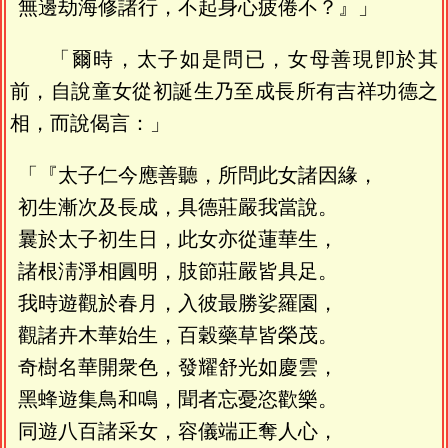
無邊劫海修諸行，不起身心疲倦不？』」
「爾時，太子如是問已，女母善現卽於其
前，自說童女從初誕生乃至成長所有吉祥功德之
相，而說偈言：」
「『太子仁今應善聽，所問此女諸因緣，
初生漸次及長成，具德莊嚴我當說。
曩於太子初生日，此女亦從蓮華生，
諸根淸淨相圓明，肢節莊嚴皆具足。
我時遊觀於春月，入彼最勝娑羅園，
觀諸卉木華始生，百穀藥草皆榮茂。
奇樹名華開衆色，發耀舒光如慶雲，
黑蜂遊集鳥和鳴，聞者忘憂恣歡樂。
同遊八百諸采女，容儀端正奪人心，