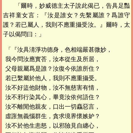
「爾時，妙威德主太子說此偈已，告具足豔
吉祥童女言：『汝是誰女？先繫屬誰？爲誰守
護？若已屬人，我則不應重攝受汝。』爾時，太
子以偈問曰：」
「『汝具淸淨功德身，色相端嚴甚微妙，
我今問汝應實荅，汝本從生及所居，
父母親屬爲是誰？汝復今依誰所住？
若已繫屬於他人，我則不應重攝受。
汝不好盜他財物，汝不無慈害有情，
汝不邪行染其心，畢竟汝依何語住？
汝不離閒他親友，口出一切麤惡言，
虛誑無義惱群生，貪求境界懷嫉妒？
汝不於他生恚怒，以邪險見自纏心，