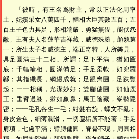
「彼時，有王名爲財主，常以正法化周率
土，妃嬪采女八萬四千，輔相大臣其數五百；五
百王子色力具足，形相端嚴，勇猛無畏，能伏怨
敵。王有夫人名蓮華吉祥藏，威德殊勝，顏貌第
一；所生太子名威德主，端正奇特，人所樂見，
具足圓滿三十二相。所謂：足下平滿，猶如匳
底；千輻輪相，圓滿備足；手足柔軟，如兜羅
緜；其指纖長，網縵成就；足跟齊圓，足趺豐
起；一一相稱，光潔妙好；雙腨傭圓，如仙鹿
王；垂臂過膝，猶如象鼻；馬王陰藏，峯勢隱
密；一一毛孔各生一毛；紺髮右旋，螺文不亂；
身皮金色，細薄潤滑，一切塵垢所不能著；手足
肩項，七處平滿；臂膊傭圓，脊骨不現，周圓相
稱，如尼拘陀樹；頤頷胸臆，猶如師子；頸如紺