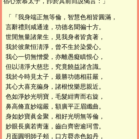
宿心景慕太子，卽於其前而說偈言：」
「『我身端正無等倫，智慧色相皆圓滿，
言辭禮則咸通達，功德名聞徧十方。
世閒無量諸衆生，見我身者皆貪著，
我於彼衆恒淸淨，曾不生於染愛心。
我心一切無憎愛，亦離愚癡瞋恨心，
但以淸淨大慈悲，究竟饒益諸含識。
我於今時見太子，最勝功德相莊嚴，
其心大喜充徧身，諸根悅樂思親近。
色如淨妙光明寶，毛髮紺靑而右旋，
鼻高脩直妙端嚴，額廣平正眉纖曲。
身如妙寶眞金聚，相好光明無等倫，
妙眼長廣若靑蓮，齒白齊密逾珂雪。
月面圓明師子頰，口方脣赤色如丹，