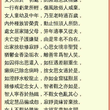
一行有虧衆所輕，傷風敗俗人咸棄。
女人童幼及中年，乃至老時過百歲，
內外種族皆榮貴，動止恒須人所防。
處女居家隨父母，笄年適事又從夫，
夫亡從子護嫌疑，由是常名不自在。
出家捨欲修寂靜，心思女境非聖賢，
猶鬱金香染垢衣，離善常爲智人笑。
如囚得出思還入，如狂遇差願重生，
癩病已除念病時，捨女思女過於是。
如澄靜水蛟龍止，亦如金窟猛獸居，
雖修戒定念女人，智者觀之亦如是。
智人寧吞於熱鐵，不觀女色亂其心，
戒定慧品徧成怨，寂靜資緣皆棄捨。
女人不觀於勝族，吉祥富貴智名聞，