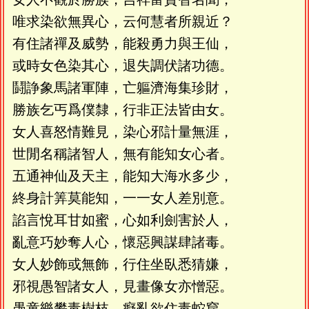
唯求染欲無異心，云何慧者所親近？
有住諸禪及威勢，能殺勇力與王仙，
或時女色染其心，退失調伏諸功德。
鬪諍象馬諸軍陣，亡軀濟海集珍財，
勝族乞丐爲僕隸，行非正法皆由女。
女人喜怒情難見，染心邪計量無涯，
世閒名稱諸智人，無有能知女心者。
五通神仙及天主，能知大海水多少，
終身計筭莫能知，一一女人差別意。
諂言悅耳甘如蜜，心如利劍害於人，
亂意巧妙奪人心，懷惡興謀肆諸毒。
女人妙飾或無飾，行住坐臥悉猜嫌，
邪視愚智諸女人，見畫像女亦憎惡。
愚童樂攀毒樹枝，癡亂欲住毒蛇窟，