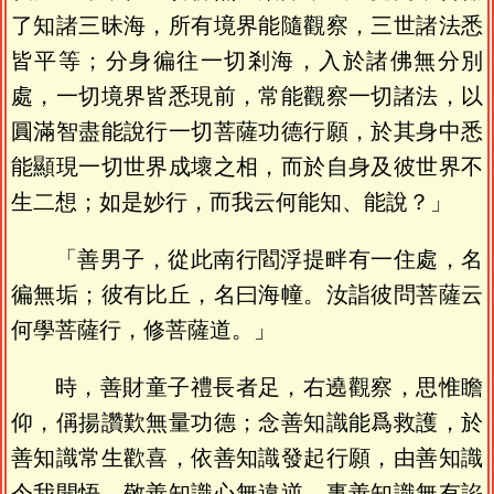
了知諸三昧海，所有境界能隨觀察，三世諸法悉
皆平等；分身徧往一切剎海，入於諸佛無分別
處，一切境界皆悉現前，常能觀察一切諸法，以
圓滿智盡能說行一切菩薩功德行願，於其身中悉
能顯現一切世界成壞之相，而於自身及彼世界不
生二想；如是妙行，而我云何能知、能說？」
「善男子，從此南行閻浮提畔有一住處，名
徧無垢；彼有比丘，名曰海幢。汝詣彼問菩薩云
何學菩薩行，修菩薩道。」
時，善財童子禮長者足，右遶觀察，思惟瞻
仰，偁揚讚歎無量功德；念善知識能爲救護，於
善知識常生歡喜，依善知識發起行願，由善知識
令我開悟，敬善知識心無違逆，事善知識無有諂