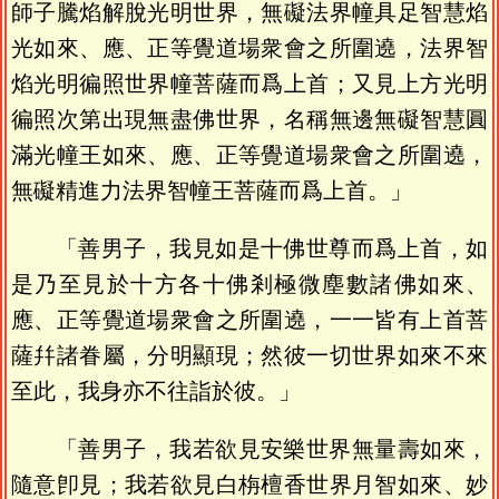
師子騰焰解脫光明世界，無礙法界幢具足智慧焰
光如來、應、正等覺道場衆會之所圍遶，法界智
焰光明徧照世界幢菩薩而爲上首；又見上方光明
徧照次第出現無盡佛世界，名稱無邊無礙智慧圓
滿光幢王如來、應、正等覺道場衆會之所圍遶，
無礙精進力法界智幢王菩薩而爲上首。」
「善男子，我見如是十佛世尊而爲上首，如
是乃至見於十方各十佛剎極微塵數諸佛如來、
應、正等覺道場衆會之所圍遶，一一皆有上首菩
薩幷諸眷屬，分明顯現；然彼一切世界如來不來
至此，我身亦不往詣於彼。」
「善男子，我若欲見安樂世界無量壽如來，
隨意卽見；我若欲見白栴檀香世界月智如來、妙