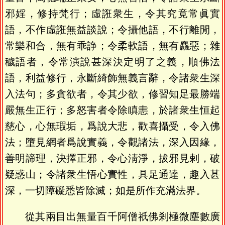
邪婬，修持梵行；虛誑衆生，令其究竟常眞實
語，不作虛誑無益談說；令攝他語，不行離閒，
常樂和合，無有乖諍；令柔軟語，無有麤惡；雜
穢語者，令常演說甚深決定明了之義，順佛法
語，利益修行，永斷綺飾無義言辭，令諸衆生深
入法句；多貪欲者，令其少欲，修習知足最勝端
嚴無生正行；多怒害者令除瞋恚，於諸衆生恒起
慈心，心無瑕垢，爲說大悲，歡喜攝受，令入佛
法；墮見網者爲說實義，令觀諸法，深入因緣，
善明諦理，決擇正邪，令心淸淨，拔邪見剌，破
疑惑山；令諸衆生悟心實性，具足通達，趣入甚
深，一切障礙悉皆除滅；如是所作充滿法界。
從其兩目出無量百千阿僧祇佛剎極微塵數廣