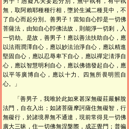
男子！愚癡凡夫妄起分別，無中執有，有中執
無，取阿賴耶種種行相，墮於生滅二種見中，不
了自心而起分別。善男子！當知自心卽是一切佛
菩薩法，由知自心卽佛法故，則能淨一切剎，入
一切劫。是故，善男子！應以善法扶助自心，應
以法雨潤澤自心，應以妙法治淨自心，應以精進
堅固自心，應以忍辱卑下自心，應以禪定淸淨自
心，應以智慧明利自心，應以佛德發起自心，應
以平等廣博自心，應以十力、四無所畏明照自
心。」
「善男子，我唯於此如來甚深無礙莊嚴解脫
法門，自在入出；如諸菩薩摩訶薩住無礙智，行
無礙行，於諸境界無不通達，現前常得見一切佛
廣大三昧，住一切佛無涅槃際，成正覺門；普徧