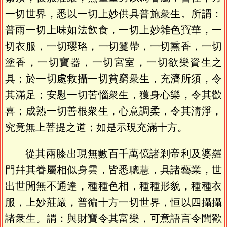
一切世界，悉以一切上妙供具普施衆生。所謂：
普雨一切上味如法飮食，一切上妙雜色寶華，一
切衣服，一切瓔珞，一切鬘帶，一切熏香，一切
塗香，一切寶器，一切宮室，一切欲樂資生之
具；於一切處救攝一切貧窮衆生，充濟所須，令
其滿足；安慰一切苦惱衆生，獲身心樂，令其歡
喜；成熟一切善根衆生，心意調柔，令其淸淨，
究竟無上菩提之道；如是示現充滿十方。
從其兩膝出現無數百千萬億諸剎帝利及婆羅
門幷其眷屬相似身雲，皆悉聰慧，具諸藝業，世
出世閒無不通達，種種色相，種種形貌，種種衣
服，上妙莊嚴，普徧十方一切世界，恒以四攝攝
諸衆生。謂：與財寶令其富樂，可意語言令聞歡