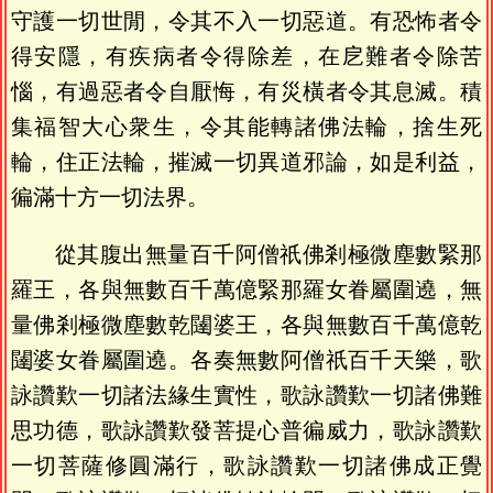
守護一切世閒，令其不入一切惡道。有恐怖者令
得安隱，有疾病者令得除差，在戹難者令除苦
惱，有過惡者令自厭悔，有災橫者令其息滅。積
集福智大心衆生，令其能轉諸佛法輪，捨生死
輪，住正法輪，摧滅一切異道邪論，如是利益，
徧滿十方一切法界。
從其腹出無量百千阿僧祇佛剎極微塵數緊那
羅王，各與無數百千萬億緊那羅女眷屬圍遶，無
量佛剎極微塵數乾闥婆王，各與無數百千萬億乾
闥婆女眷屬圍遶。各奏無數阿僧祇百千天樂，歌
詠讚歎一切諸法緣生實性，歌詠讚歎一切諸佛難
思功德，歌詠讚歎發菩提心普徧威力，歌詠讚歎
一切菩薩修圓滿行，歌詠讚歎一切諸佛成正覺