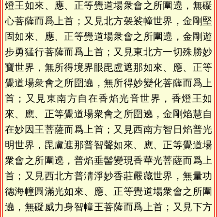
燈王如來、應、正等覺道場衆會之所圍遶，無礙
心菩薩而爲上首；又見北方袈裟幢世界，金剛堅
固如來、應、正等覺道場衆會之所圍遶，金剛遊
步勇猛行菩薩而爲上首；又見東北方一切殊勝妙
寶世界，無所得境界眼毘盧遮那如來、應、正等
覺道場衆會之所圍遶，無所得妙變化菩薩而爲上
首；又見東南方自在香焰光音世界，香燈王如
來、應、正等覺道場衆會之所圍遶，金剛焰慧自
在妙因王菩薩而爲上首；又見西南方智日焰普光
明世界，毘盧遮那普智聲如來、應、正等覺道場
衆會之所圍遶，普焰垂髻變現香華光菩薩而爲上
首；又見西北方普淸淨妙香莊嚴藏世界，無量功
德海幢圓滿光如來、應、正等覺道場衆會之所圍
遶，無礙威力身智幢王菩薩而爲上首；又見下方