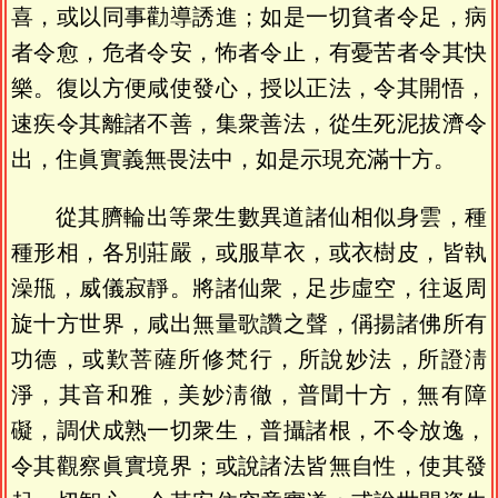
喜，或以同事勸導誘進；如是一切貧者令足，病
者令愈，危者令安，怖者令止，有憂苦者令其快
樂。復以方便咸使發心，授以正法，令其開悟，
速疾令其離諸不善，集衆善法，從生死泥拔濟令
出，住眞實義無畏法中，如是示現充滿十方。
從其臍輪出等衆生數異道諸仙相似身雲，種
種形相，各別莊嚴，或服草衣，或衣樹皮，皆執
澡甁，威儀寂靜。將諸仙衆，足步虛空，往返周
旋十方世界，咸出無量歌讚之聲，偁揚諸佛所有
功德，或歎菩薩所修梵行，所說妙法，所證淸
淨，其音和雅，美妙淸徹，普聞十方，無有障
礙，調伏成熟一切衆生，普攝諸根，不令放逸，
令其觀察眞實境界；或說諸法皆無自性，使其發