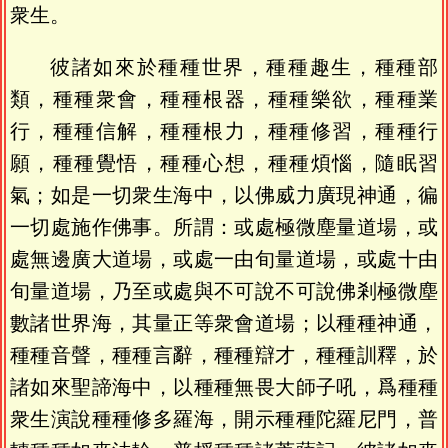
衆生。
彼諸如來於種種世界，種種趣生，種種部
類，種種衆會，種種根器，種種樂欲，種種業
行，種種信解，種種根力，種種修習，種種行
願，種種覺悟，種種心想，種種煩惱，隨眠習
氣；如是一切衆生海中，以佛威力廣現神通，徧
一切處施作佛事。所謂：或處極微塵量道場，或
處無邊廣大道場，或處一由旬量道場，或處十由
旬量道場，乃至或處與不可說不可說佛剎極微塵
數諸世界海，其量正等衆會道場；以種種神通，
種種音聲，種種言辭，種種辯才，種種訓釋，於
諸如來聖諦海中，以種種無畏大師子吼，爲種種
衆生演說種種修多羅海，開示種種陀羅尼門，普