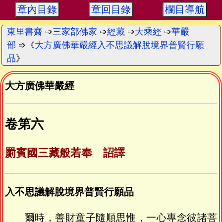
章內目錄
章回目錄
欄目導航
東里書齋
➩
三家部佛家
➩
經藏
➩
大乘經
➩
華嚴
部
➩《
大方廣佛華嚴經入不思議解脫境界普賢行願
品
》
大方廣佛華嚴經
卷第六
罽賓國三藏般若奉 詔譯
入不思議解脫境界普賢行願品
爾時，善財童子隨順思惟，一心專念彼諸菩