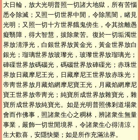
大日輪，放大光明普照一切諸大地獄，所有苦惱
悉令除滅；又照一切世界中閒，令除黑闇，睹見
光明；又照一切十方世界餓鬼傍生，令其捨離愚
癡翳障，得大智慧，拔除衆苦。復於一切垢濁世
界放淸淨光，白銀世界放黃金光，黃金世界放白
銀光；瑠璃世界放玻瓈光，玻瓈世界放瑠璃光；
硨磲世界放碼碯光，碼碯世界放硨磲光；赤珠世
界放日藏摩尼王光，日藏摩尼王世界放赤珠光；
帝靑世界放月藏焰網摩尼寶王光，月藏焰網摩尼
寶王世界放帝靑光；純寶所成世界放雜寶光，雜
寶所成世界放純寶光。如是光明普照佛剎道場衆
會而作佛事，照諸衆生心之稠林，辨諸衆生無量
事業，嚴飾一切世閒境界，令諸衆生心得淸涼，
生大歡喜，安隱快樂；如是所作充滿法界。