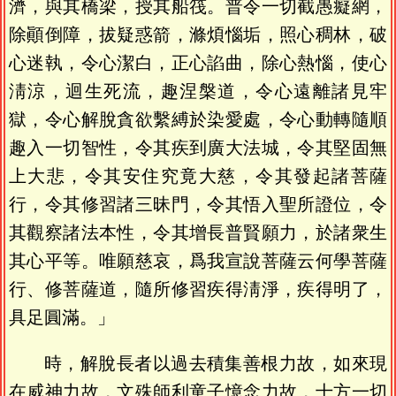
濟，與其橋梁，授其船筏。普令一切截愚癡網，
除顚倒障，拔疑惑箭，滌煩惱垢，照心稠林，破
心迷執，令心潔白，正心諂曲，除心熱惱，使心
淸涼，迴生死流，趣涅槃道，令心遠離諸見牢
獄，令心解脫貪欲繫縛於染愛處，令心動轉隨順
趣入一切智性，令其疾到廣大法城，令其堅固無
上大悲，令其安住究竟大慈，令其發起諸菩薩
行，令其修習諸三昧門，令其悟入聖所證位，令
其觀察諸法本性，令其增長普賢願力，於諸衆生
其心平等。唯願慈哀，爲我宣說菩薩云何學菩薩
行、修菩薩道，隨所修習疾得淸淨，疾得明了，
具足圓滿。」
時，解脫長者以過去積集善根力故，如來現
在威神力故，文殊師利童子憶念力故，十方一切