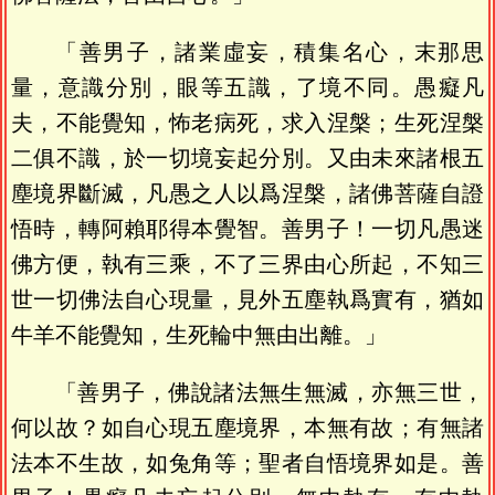
「善男子，諸業虛妄，積集名心，末那思
量，意識分別，眼等五識，了境不同。愚癡凡
夫，不能覺知，怖老病死，求入涅槃；生死涅槃
二俱不識，於一切境妄起分別。又由未來諸根五
塵境界斷滅，凡愚之人以爲涅槃，諸佛菩薩自證
悟時，轉阿賴耶得本覺智。善男子！一切凡愚迷
佛方便，執有三乘，不了三界由心所起，不知三
世一切佛法自心現量，見外五塵執爲實有，猶如
牛羊不能覺知，生死輪中無由出離。」
「善男子，佛說諸法無生無滅，亦無三世，
何以故？如自心現五塵境界，本無有故；有無諸
法本不生故，如兔角等；聖者自悟境界如是。善