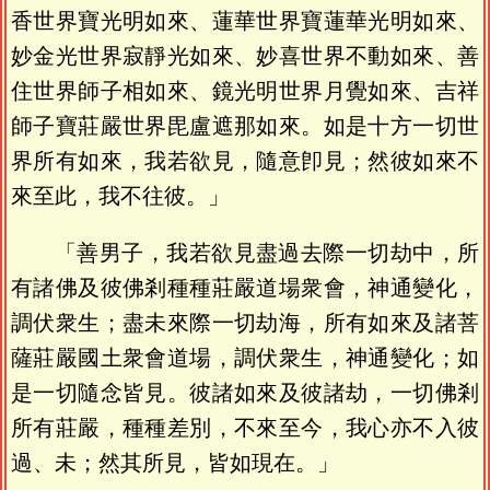
香世界寶光明如來、蓮華世界寶蓮華光明如來、
妙金光世界寂靜光如來、妙喜世界不動如來、善
住世界師子相如來、鏡光明世界月覺如來、吉祥
師子寶莊嚴世界毘盧遮那如來。如是十方一切世
界所有如來，我若欲見，隨意卽見；然彼如來不
來至此，我不往彼。」
「善男子，我若欲見盡過去際一切劫中，所
有諸佛及彼佛剎種種莊嚴道場衆會，神通變化，
調伏衆生；盡未來際一切劫海，所有如來及諸菩
薩莊嚴國土衆會道場，調伏衆生，神通變化；如
是一切隨念皆見。彼諸如來及彼諸劫，一切佛剎
所有莊嚴，種種差別，不來至今，我心亦不入彼
過、未；然其所見，皆如現在。」