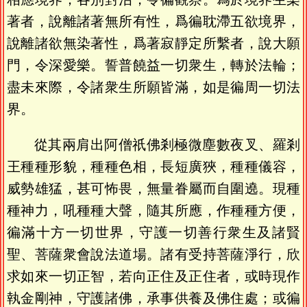
著者，說離諸著無所有性，爲徧耽滯五欲境界，
說離諸欲無染著性，爲著寂靜定所繫者，說大願
門，令深愛樂。誓普饒益一切衆生，轉於法輪；
盡未來際，令諸衆生所願皆滿，如是徧周一切法
界。
從其兩肩出阿僧祇佛剎極微塵數夜叉、羅剎
王種種形貌，種種色相，長短廣狹，種種儀容，
威勢雄猛，甚可怖畏，無量眷屬而自圍遶。現種
種神力，吼種種大聲，隨其所應，作種種方便，
徧滿十方一切世界，守護一切善行衆生及諸賢
聖、菩薩衆會說法道場。諸有受持菩薩淨行，欣
求如來一切正智，若向正住及正住者，或時現作
執金剛神，守護諸佛，承事供養及佛住處；或徧