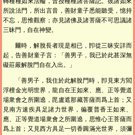
轉種種如來法輪，普授種種諸菩薩記。彼諸如來
所說法門，所出言音，善財童子悉能聽受，憶持
不忘，思惟觀察；亦見諸佛及諸菩薩不可思議諸
三昧門，自在神變。
爾時，解脫長者現是相已，卽從三昧安詳而
起，告善財童子言：「善男子，我已於此甚深無
礙莊嚴解脫門自在入出。」
「善男子，我住於此解脫門時，卽見東方閻
浮檀金光明世界，龍自在王如來、應、正等覺道
場衆會之所圍遶，毘盧遮那藏菩薩而爲上首；又
見南方速疾具足諸力世界，徧覆普香王如來、
應、正等覺道場衆會之所圍遶，思惟心王菩薩而
爲上首；又見西方具足一切香圓滿光世界，須彌