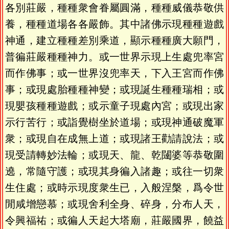
各別莊嚴，種種衆會眷屬圓滿，種種威儀恭敬供
養，種種道場各各嚴飾。其中諸佛示現種種遊戲
神通，建立種種差別乘道，顯示種種廣大願門，
普徧莊嚴種種神力。或一世界示現上生處兜率宮
而作佛事；或一世界沒兜率天，下入王宮而作佛
事；或現處胎種種神變；或現誕生種種瑞相；或
現嬰孩種種遊戲；或示童子現處內宮；或現出家
示行苦行；或詣覺樹坐於道場；或現神通破魔軍
衆；或現自在成無上道；或現諸王勸請說法；或
現受請轉妙法輪；或現天、龍、乾闥婆等恭敬圍
遶，常隨守護；或現其身徧入諸趣；或往一切衆
生住處；或時示現度衆生已，入般涅槃，爲令世
閒咸增戀慕；或現舍利全身、碎身，分布人天，
令興福祐；或徧人天起大塔廟，莊嚴國界，饒益