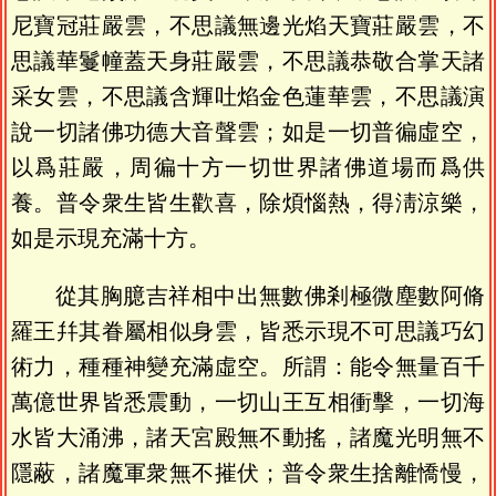
尼寶冠莊嚴雲，不思議無邊光焰天寶莊嚴雲，不
思議華鬘幢蓋天身莊嚴雲，不思議恭敬合掌天諸
采女雲，不思議含輝吐焰金色蓮華雲，不思議演
說一切諸佛功德大音聲雲；如是一切普徧虛空，
以爲莊嚴，周徧十方一切世界諸佛道場而爲供
養。普令衆生皆生歡喜，除煩惱熱，得淸涼樂，
如是示現充滿十方。
從其胸臆吉祥相中出無數佛剎極微塵數阿脩
羅王幷其眷屬相似身雲，皆悉示現不可思議巧幻
術力，種種神變充滿虛空。所謂：能令無量百千
萬億世界皆悉震動，一切山王互相衝擊，一切海
水皆大涌沸，諸天宮殿無不動搖，諸魔光明無不
隱蔽，諸魔軍衆無不摧伏；普令衆生捨離憍慢，