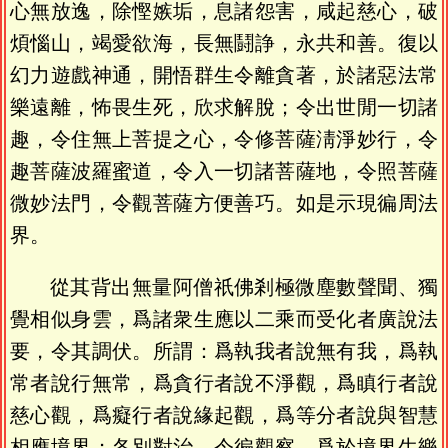
心無放逸，除慳嫉垢，息諸怨害，咸起慈心，破
煩惱山，竭愛欲海，長無鬪諍，永共和善。復以
幻力遊戲神通，開悟群生令離貪著，於諸惡法常
樂遠離，怖畏生死，欣求解脫；令出世閒一切諸
趣，令住無上菩提之心，令修菩薩淸淨妙行，令
趣菩薩波羅蜜道，令入一切諸菩薩地，令照菩薩
微妙法門，令觀菩薩方便善巧。如是示現徧周法
界。
從其背出無量阿僧祇佛剎極微塵數聲聞、獨
覺相似身雲，爲諸衆生應以二乘而受化者廣說法
要，令其調伏。所謂：爲執我者說無有我，爲執
常者說行無常，爲貪行者說不淨觀，爲瞋行者說
慈心觀，爲癡行者說緣起觀，爲等分者說與智慧
相應境界；各別對治，令徧觀察。爲於境界生樂