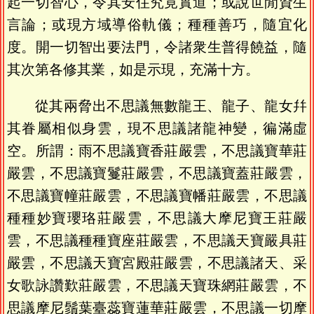
起一切智心，令其安住究竟實道；或說世閒資生
言論；或現方域導俗軌儀；種種善巧，隨宜化
度。開一切智出要法門，令諸衆生普得饒益，隨
其次第各修其業，如是示現，充滿十方。
從其兩脅出不思議無數龍王、龍子、龍女幷
其眷屬相似身雲，現不思議諸龍神變，徧滿虛
空。所謂：雨不思議寶香莊嚴雲，不思議寶華莊
嚴雲，不思議寶鬘莊嚴雲，不思議寶蓋莊嚴雲，
不思議寶幢莊嚴雲，不思議寶幡莊嚴雲，不思議
種種妙寶瓔珞莊嚴雲，不思議大摩尼寶王莊嚴
雲，不思議種種寶座莊嚴雲，不思議天寶嚴具莊
嚴雲，不思議天寶宮殿莊嚴雲，不思議諸天、采
女歌詠讚歎莊嚴雲，不思議天寶珠網莊嚴雲，不
思議摩尼鬚葉臺蕊寶蓮華莊嚴雲，不思議一切摩