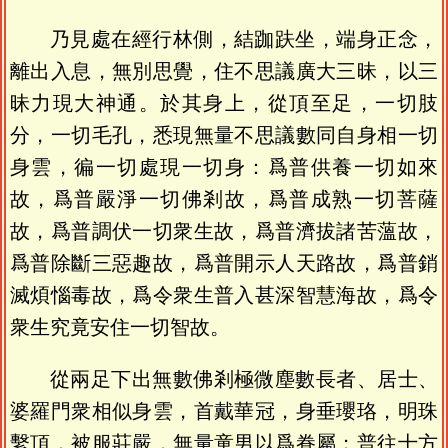
乃見處在經行林側，結跏趺坐，端身正念，
離出入息，無別思覺，住不思議廣大三昧，以三
昧力現大神通。於其身上，從頂至足，一切肢
分，一切毛孔，悉現無量不思議數同自身相一切
身雲，徧一切處現一切身：爲普供養一切如來
故，爲普嚴淨一切佛剎故，爲普成熟一切菩薩
故，爲普調伏一切衆生故，爲普濟拔諸苦薀故，
爲普除斷三惡趣故，爲普開示人天路故，爲普銷
滅煩惱毒故，爲令衆生普入甚深智慧海故，爲令
衆生究竟安住一切智故。
從兩足下出無數佛剎極微塵數長者、居士、
婆羅門衆相似身雲，首戴華冠，身垂瓔珞，明珠
繫頂，被服莊嚴，無量童男以爲眷屬；普往十方