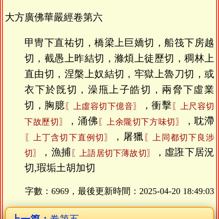
大方廣佛華嚴經卷第六
甲冑下直祐切，橋梁上巨嬌切，船筏下房越
切，截愚上昨結切，滌煩上徒歷切，稠林上
直由切，涅槃上奴結切，牢獄上魯刀切，或
衣下於旣切，澡甁上子皓切，兩脅下虛業
切，胸臆
，衝擊
〖上虛容切下億音〗
〖上尺容切
，涌佛
，耽滯
下故歷切〗
〖上余隴切下方味切〗
，屠獵
〖上丁含切下直例切〗
〖上同都切下良涉
，漁捕
，虛誑下居況
切〗
〖上語居切下薄故切〗
切,瑕垢土胡加切
字數：6969，最後更新時間：
2025-04-20 18:49:03