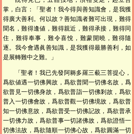
掌，白言：「聖者！我今得與善知識會，是我獲
得廣大善利。何以故？善知識者難可出現，難得
聞名，難得逢値，難得親近，難得承接，難得同
住，難得奉事，難令喜悅，難蒙開曉，難得隨
逐。我今會遇眞善知識，是我獲得最勝善利，如
是展轉難中之難。」
「聖者！我已先發阿耨多羅三藐三菩提心，
爲欲値遇一切佛興故，爲欲普聞一切佛名故，爲
欲普見一切佛身故，爲欲普詣一切佛剎故，爲欲
普入一切佛會故，爲欲普觀一切佛境故，爲欲普
知一切佛意故，爲欲普受一切佛記故，爲欲普承
一切佛力故，爲欲普事一切諸佛故，爲欲證悟一
切佛法故，爲欲隨順一切佛心故，爲欲圓滿一切