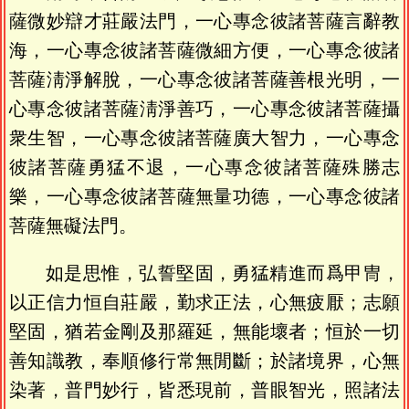
薩微妙辯才莊嚴法門，一心專念彼諸菩薩言辭教
海，一心專念彼諸菩薩微細方便，一心專念彼諸
菩薩淸淨解脫，一心專念彼諸菩薩善根光明，一
心專念彼諸菩薩淸淨善巧，一心專念彼諸菩薩攝
衆生智，一心專念彼諸菩薩廣大智力，一心專念
彼諸菩薩勇猛不退，一心專念彼諸菩薩殊勝志
樂，一心專念彼諸菩薩無量功德，一心專念彼諸
菩薩無礙法門。
如是思惟，弘誓堅固，勇猛精進而爲甲冑，
以正信力恒自莊嚴，勤求正法，心無疲厭；志願
堅固，猶若金剛及那羅延，無能壞者；恒於一切
善知識教，奉順修行常無閒斷；於諸境界，心無
染著，普門妙行，皆悉現前，普眼智光，照諸法