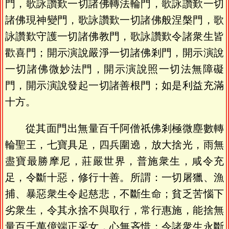
門，歌詠讚歎一切諸佛轉法輪門，歌詠讚歎一切
諸佛現神變門，歌詠讚歎一切諸佛般涅槃門，歌
詠讚歎守護一切諸佛教門，歌詠讚歎令諸衆生皆
歡喜門；開示演說嚴淨一切諸佛剎門，開示演說
一切諸佛微妙法門，開示演說照一切法無障礙
門，開示演說發起一切諸善根門；如是利益充滿
十方。
從其面門出無量百千阿僧祇佛剎極微塵數轉
輪聖王，七寶具足，四兵圍遶，放大捨光，雨無
盡寶最勝摩尼，莊嚴世界，普施衆生，咸令充
足，令斷十惡，修行十善。所謂：一切屠獵、漁
捕、暴惡衆生令起慈悲，不斷生命；貧乏苦惱下
劣衆生，令其永捨不與取行，常行惠施，能捨無
量百千萬億端正采女，心無吝惜；令諸衆生永斷