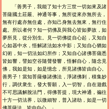
「善男子，我能了知十方三世一切如來及諸
菩薩國土莊嚴、神通等事，無所從來亦無所去，
無有行處亦無住處，亦知己身無去無來，無行住
處。所以者何？知一切佛及與我心皆如夢故，如
夢所見，從分別生。見一切佛從自心起，又知自
心如器中水，悟解諸法如水中影；又知自心猶如
幻術，知一切法如幻所作；又知自心諸佛菩薩悉
皆如響，譬如空谷隨聲發響，悟解自心，隨念見
佛，我如是知，如是憶念，所見諸佛皆由自心。
善男子！當知菩薩修諸佛法，淨諸佛剎，積集妙
行，調伏衆生，發大誓願，入一切智，自在遊戲
不可思議解脫法門，得佛菩提，現大神通，徧往
十方一切法界，以微細智，普入諸劫，如是一切
佛菩薩法，皆由自心。」