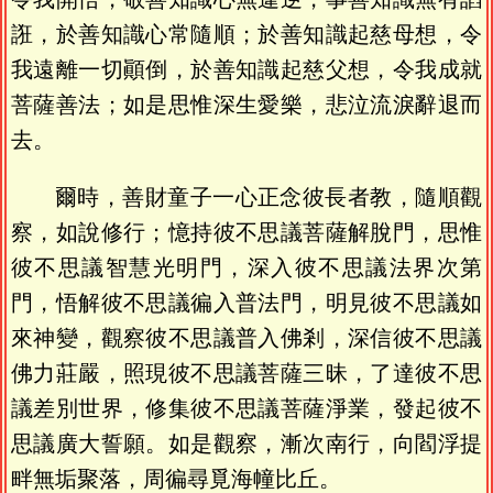
誑，於善知識心常隨順；於善知識起慈母想，令
我遠離一切顚倒，於善知識起慈父想，令我成就
菩薩善法；如是思惟深生愛樂，悲泣流淚辭退而
去。
爾時，善財童子一心正念彼長者教，隨順觀
察，如說修行；憶持彼不思議菩薩解脫門，思惟
彼不思議智慧光明門，深入彼不思議法界次第
門，悟解彼不思議徧入普法門，明見彼不思議如
來神變，觀察彼不思議普入佛剎，深信彼不思議
佛力莊嚴，照現彼不思議菩薩三昧，了達彼不思
議差別世界，修集彼不思議菩薩淨業，發起彼不
思議廣大誓願。如是觀察，漸次南行，向閻浮提
畔無垢聚落，周徧尋覓海幢比丘。