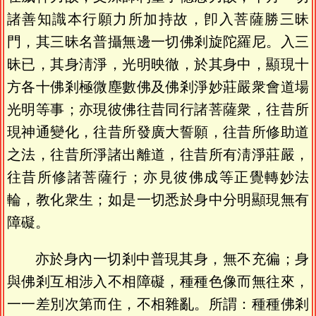
諸善知識本行願力所加持故，卽入菩薩勝三昧
門，其三昧名普攝無邊一切佛剎旋陀羅尼。入三
昧已，其身淸淨，光明映徹，於其身中，顯現十
方各十佛剎極微塵數佛及佛剎淨妙莊嚴衆會道場
光明等事；亦現彼佛往昔同行諸菩薩衆，往昔所
現神通變化，往昔所發廣大誓願，往昔所修助道
之法，往昔所淨諸出離道，往昔所有淸淨莊嚴，
往昔所修諸菩薩行；亦見彼佛成等正覺轉妙法
輪，教化衆生；如是一切悉於身中分明顯現無有
障礙。
亦於身內一切剎中普現其身，無不充徧；身
與佛剎互相涉入不相障礙，種種色像而無往來，
一一差別次第而住，不相雜亂。所謂：種種佛剎