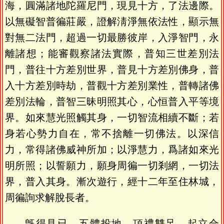
海，圓滿諸地陀羅尼門，現見十方，了法邊際。
以無礙智普徧莊嚴，證解淸淨無依法性，顯示無
對無二法門，超過一切最勝彼岸，入淨智門，永
離諸想；能審觀察諸法實際，普知三世差別法
門，普往十方差別世界，普見十方差別佛身，普
入十方差別時劫，普觀十方差別業性，普轉諸佛
差別法輪，普智三昧明照其心，心恒普入平等境
界。如來慧光照觸其身，一切智流相續不斷；若
身若心勢力自在，常不捨離一切佛法。以深信
力，常得諸佛威神所加；以淨慧力，爲諸如來光
明所照；以誓願力，願身周徧一切剎網，一切法
界，普入其身。漸次遊行，經十二年至住林城，
周徧詢求解脫長者。
旣得見已，五體投地，頂禮雙足，起立合