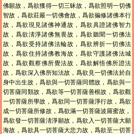
佛願故，爲欲獲得一切三昧故，爲欲照明一切佛
智故，爲欲莊嚴一切佛會故，爲欲徧修諸佛本行
故，爲欲現見諸佛神通故，爲欲具證諸佛智力
故，爲欲淸淨諸佛無畏故，爲欲聽聞一切佛法
故，爲欲受持諸佛法輪故，爲欲辨折一切佛法
故，爲欲住持諸佛教海故，爲欲守護諸佛法城
故，爲欲觀察佛所覺法故，爲欲解悟佛所證法
故，爲欲深入佛所知法故，爲欲見一切佛法於自
身中出生故，爲欲與一切菩薩同體故，爲欲與一
切菩薩同類故，爲欲等一切菩薩善根故，爲欲觀
一切菩薩所學故，爲欲同一切菩薩淨行故，爲欲
成一切菩薩所修故，爲欲滿一切菩薩波羅蜜故，
爲欲發一切菩薩淸淨願故，爲欲入一切菩薩大願
海故，爲欲具一切菩薩大悲力故，爲欲至一切菩