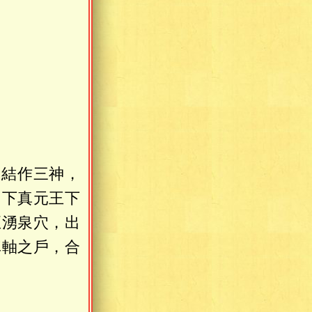
，結作三神，
，下真元王下
至湧泉穴，出
車軸之戶，合