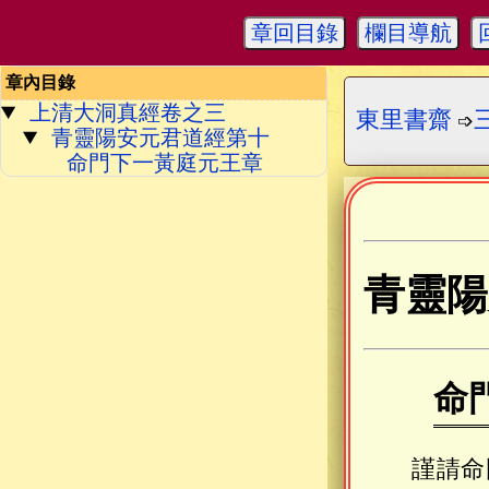
章回目錄
欄目導航
章內目錄
上清大洞真經卷之三
東里書齋
➩
青靈陽安元君道經第十
命門下一黃庭元王章
青靈陽
命
謹請命