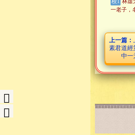
林虛
一老子，
上一篇：
素君道經
中一