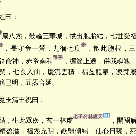
經曰：
扇八炁，鼓輪三華城，拔出胞胎結，七世受
，長守帝一營，九徊七度
，散此胞根，
符命神，赤帝南和
，握節上遷，併我魂魄
契，七玄入仙，慶流雲積，福盈龍泉，凌梵
籍已明，五炁合延。
魔玉清王祝曰：
結，生此眾疾，玄一林虛
，開關
精盈溢，福炁充明，旤翳傾竭，仙心日臻，