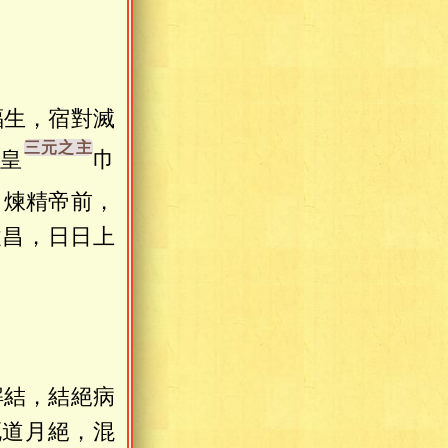
福生，宿對滅
三皇
巾
，煉精帝前，
履昌，日日上
解結，結絕病
死道月絕，混