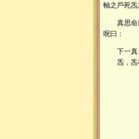
軸之戶死炁
真思命
呪曰：
下一真
炁，炁