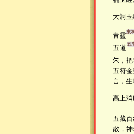
大洞玉
青靈
五道
朱，把
五符金
言，生
高上消
五藏百
散，神