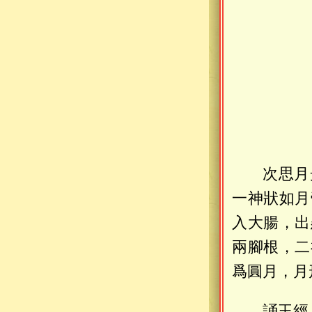
次思月
一神狀如月
入大腸，出
兩腳根，二
爲圓月，月
誦玉經