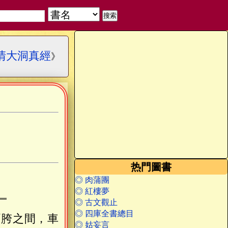
清大洞真經
》
热門圖書
◎ 肉蒲團
◎ 紅樓夢
◎ 古文觀止
◎ 四庫全書總目
兩胯之間，車
◎ 姑妄言