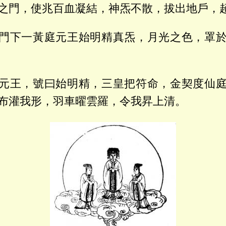
之門，使兆百血凝結，神炁不散，拔出地戶，
門下一黃庭元王始明精真炁，月光之色，罩
元王，號曰始明精，三皇把符命，金契度仙
布灌我形，羽車曜雲羅，令我昇上清。