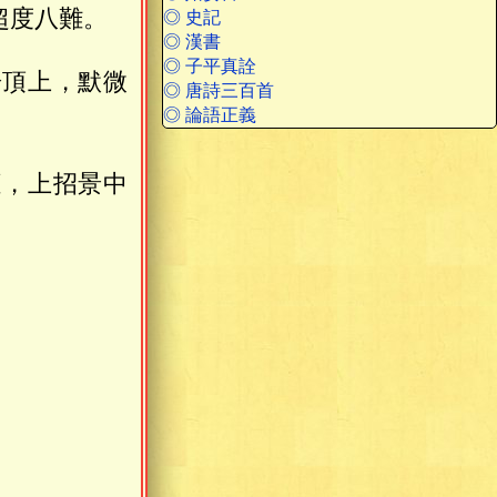
超度八難。
◎ 史記
◎ 漢書
◎ 子平真詮
於頂上，默微
◎ 唐詩三百首
◎ 論語正義
庭，上招景中