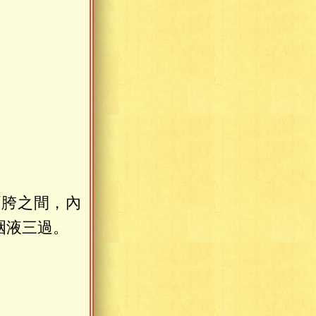
兩胯之間，內
咽液三過。