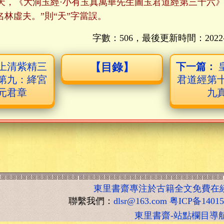
天，《大洞玉經·小有玉真萬華先生圖玉君道經第三十六》
名林虛夫。”則“天”字當誤。
字數：506，最後更新時間：
2022
上清紫精三
【目錄】
下一篇：
第九：絳宮
君道經第
元君章
九
東里書齋專注於古籍全文免費在
聯繫我們：
dlsr@163.com
粤ICP备1401
東里書齋-站點欄目導