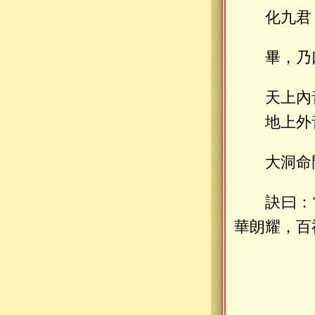
化九君
畢，乃
天上內
地上外
大洞命
訣曰：
華朗耀，百