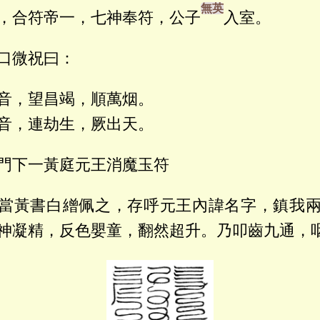
，合符帝一，七神奉符，公子
入室。
口微祝曰：
音，望昌竭，順萬烟。
音，連劫生，厥出天。
門下一黃庭元王消魔玉符
當黃書白繒佩之，存呼元王內諱名字，鎮我
神凝精，反色嬰童，翻然超升。乃叩齒九通，