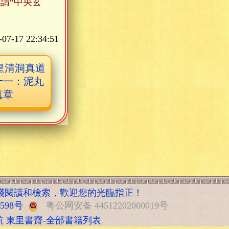
謂“中央玄
-07-17 22:34:51
皇清洞真道
十一：泥丸
真章
綫閱讀和檢索，歡迎您的光臨指正！
5598号
粤公网安备 44512202000019号
航
東里書齋-全部書籍列表