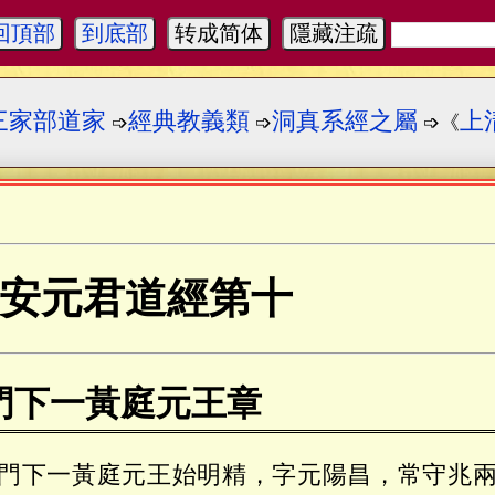
回頂部
到底部
转成简体
隱藏注疏
三家部道家
經典教義類
洞真系經之屬
上
➩
➩
➩《
安元君道經第十
門下一黃庭元王章
門下一黃庭元王始明精，字元陽昌，常守兆