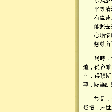
示我汲
平等清
有緣速
能照去
心垢惱
慈尊所
爾時，
鑪，從容雅
幸，得預斯
尊，賜垂訓
於是，
疑悟，末世