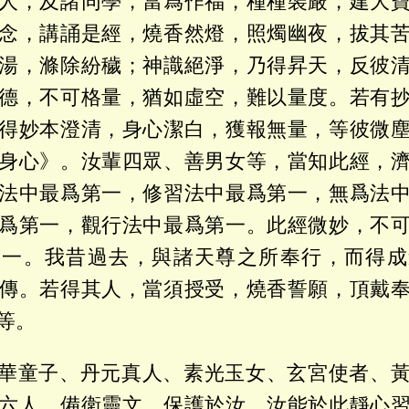
人，及諸同學，當爲作福，種種裝嚴，建大
念，講誦是經，燒香然燈，照燭幽夜，拔其
湯，滌除紛穢；神識絕淨，乃得昇天，反彼
德，不可格量，猶如虛空，難以量度。若有
得妙本澄清，身心潔白，獲報無量，等彼微
身心》。汝輩四眾、善男女等，當知此經，
法中最爲第一，修習法中最爲第一，無爲法
爲第一，觀行法中最爲第一。此經微妙，不
第一。我昔過去，與諸天尊之所奉行，而得成
傳。若得其人，當須授受，燒香誓願，頂戴
等。
華童子、丹元真人、素光玉女、玄宮使者、
六人，備衛靈文，保護於汝。汝能於此靜心