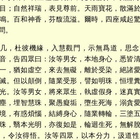
目；自然祥瑞，表見尊前。天雨寶花，散滿
鳴。百和神香，芬馥流溢。爾時，四座咸起
問。
几，杜彼機緣，入慧觀門，示無爲道，思念
音，告四眾曰：汝等男女，本地身心，悉皆
一，猶如虛空，來去無礙，離於受染，絕諸
滅。但以顛倒，隨業受形，譬如明珠，恒埋
光。汝等男女，將來眾生，執虛假身，迷真
塵，埋智慧珠，聚愚癡垢，墮生死海，溺貪
境，有惑煩惱，結縛身心，隨業轉輪，三塗
珠，翳本光明，亦復如是，輪迴生死，無解
門，令汝得悟。汝等四眾，以本分力，汲道性