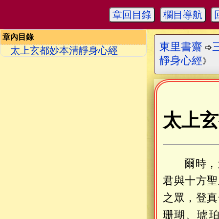
章回目錄
欄目導航
章內目錄
東里書齋
➩
太上玄都妙本清靜身心經
靜身心經
》
太上玄
爾時，
君與十方聖
之眾，登真
珊瑚、琥