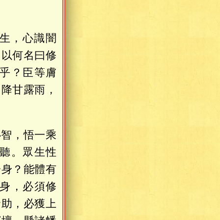
生，心識闇
，以何名曰修
乎？臣等膚
，降甘露雨，
心智，悟一乘
聽。眾生性
一身？能體有
身，必須修
資助，必獲上