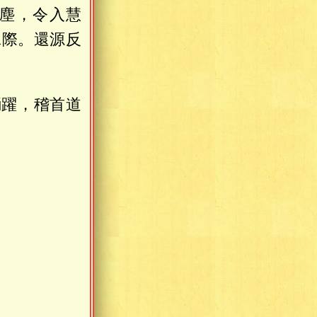
塵，令入慧
二際。還源反
踊躍，稽首道