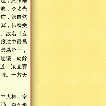
寶壇，懸諸幡
苦爽，令睹光
清虛，歸自然
抄寫，供養受
塵。故名《玄
濟度法中最爲
中最爲第一，
可思議，於餘
道。汝宜寶
奉持。十方天
黃中大神，率
習誦，存念形