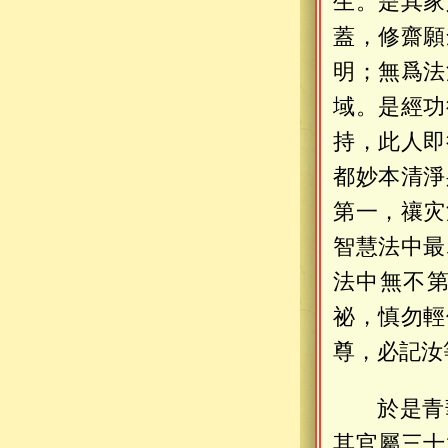
生。是其家
蓋，修齋願
明；無爲法
域。是經功
持，此人即
都妙本清淨
第一，禳灾
智慧法中最
法中無不
祕，慎勿輕
尊，必記汝
於是青
其官屬三十