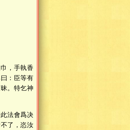
衣巾，手執香
尊曰：臣等有
蒙昧。特乞神
於此法會爲决
所不了，恣汝