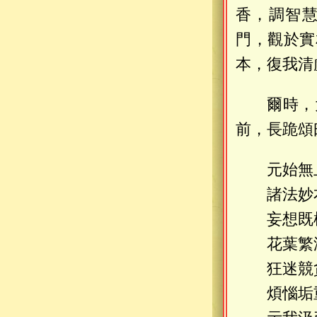
香，調智
門，觀於實
本，復我清
爾時，
前，長跪頌
元始無
諸法妙
妄想既
花葉繁
狂迷競
煩惱垢