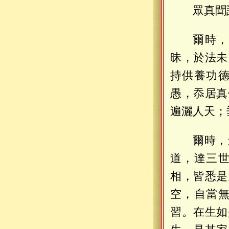
眾真聞
爾時，
昧，於法未
持供養功
愚，忝居真
遍灑人天；
爾時，
道，達三
相，皆悉是
空，自當
習。在生如