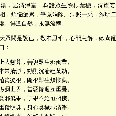
慧湯，居清淨室，爲諸眾生除根葉穢，洗虛妄
相。煩惱漏累，畢竟消除。洞照一乘，深明
虛。得道自然，永無流轉。
大眾聞是說已，敬奉思惟，心開意解，歡喜
曰：
上大慈尊，善說眾生邪倒業。
本常清淨，動則沉淪經萬劫。
植貪癡根，隨根即生煩惱葉。
滋彌世界，善惡輪迴互重疊。
貪邪僞果，子果不絕恒相接。
重覆明珠，身心臭穢乖清淨。