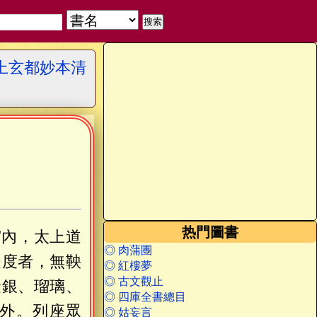
上玄都妙本清
热門圖書
宮內，太上道
◎ 肉蒲團
受度者，無鞅
◎ 紅樓夢
◎ 古文觀止
金銀、瑠璃、
◎ 四庫全書總目
外。列座眾
◎ 姑妄言