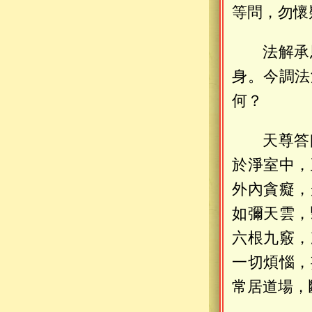
等問，勿懷
法解承
身。今調法
何？
天尊答
於淨室中，
外內貪癡，
如彌天雲，
六根九竅，
一切煩惱，
常居道場，