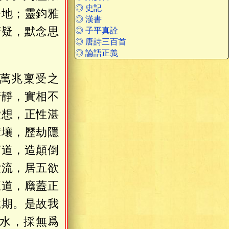
◎ 史記
於地；靈鈞雅
◎ 漢書
驚疑，默念思
◎ 子平真詮
◎ 唐詩三百首
◎ 論語正義
萬兆稟受之
清靜，實相不
愛想，正性湛
糞壤，歷劫隱
實道，造顛倒
愛流，居五欲
五道，廕蓋正
脫期。是故我
水，採無爲