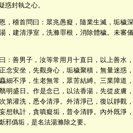
疑惑封執之心。
恩，稽首問曰：眾兆愚癡，隨業生滅，垢穢
湯，建清淨室，洗滌罪根，消除體穢。未審
曰：善男子，汝等常用月十直日，以上善水
正念安坐，先觀身心，垢穢聚積，無量迷惑
麤細不淨，生老無常，眾苦結縛。三業障道
翳明盛日。作是念已，以法香湯，先從皮膚
次第灌洗，悉令清淨。外清淨已，復以靜觀
妄想執計，貪嗔癡垢，普令清靜。內外既淨
斷邪僞垢，是名法湯滌除之要。