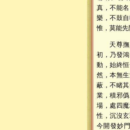
真，不能名
樂，不鼓自
惟，莫能先
天尊撫
初，乃發鴻
動，始終恒
然，本無生
蔽，不睹其
業，積邪僞
場，處四魔
性，沉沒玄
今開發妙