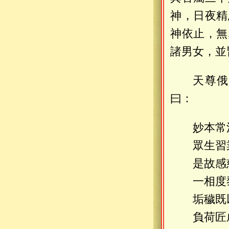
神，日夜精
神依止，無
諸男女，並
天尊俄
曰：
妙本常
眾生習
是故感
一相度
垢穢既
負荷匠