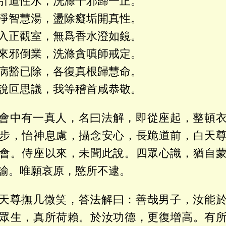
引道性水，洗滌千邪歸一正。
淨智慧湯，盪除癡垢開真性。
入正觀室，無爲香水澄如鏡。
來邪倒業，洗滌貪嗔師戒定。
病豁已除，各復真根歸慧命。
說叵思議，我等稽首咸恭敬。
會中有一真人，名曰法解，即從座起，整頓
步，怡神息慮，攝念安心，長跪道前，白天
會。侍座以來，未聞此說。四眾心識，猶自
諭。唯願哀原，愍所不逮。
天尊撫几微笑，答法解曰：善哉男子，汝能
眾生，真所荷賴。於汝功德，更復增高。有