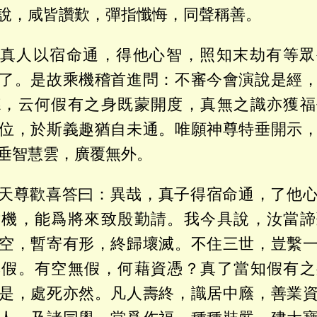
說，咸皆讚歎，彈指懺悔，同聲稱善。
真人以宿命通，得他心智，照知末劫有等眾
了。是故乘機稽首進問：不審今會演說是經
德，云何假有之身既蒙開度，真無之識亦獲福
位，於斯義趣猶自未通。唯願神尊特垂開示
垂智慧雲，廣覆無外。
天尊歡喜答曰：異哉，真子得宿命通，了他
世機，能爲將來致殷勤請。我今具說，汝當諦
空，暫寄有形，終歸壞滅。不住三世，豈繫
無假。有空無假，何藉資憑？真了當知假有之
是，處死亦然。凡人壽終，識居中廕，善業