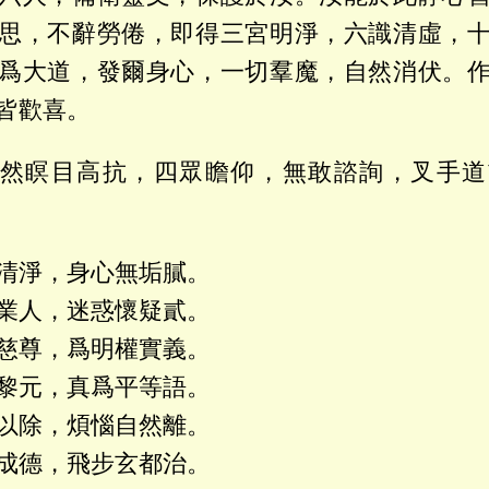
思，不辭勞倦，即得三宮明淨，六識清虛，
爲大道，發爾身心，一切羣魔，自然消伏。
皆歡喜。
然瞑目高抗，四眾瞻仰，無敢諮詢，叉手道
清淨，身心無垢膩。
業人，迷惑懷疑貳。
慈尊，爲明權實義。
黎元，真爲平等語。
以除，煩惱自然離。
成德，飛步玄都治。