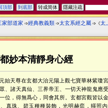
回頂部
到底部
转成简体
隱藏注疏
三家部道家
經典教義類
太玄系經之屬
太
➩
➩
➩《
都妙本清靜身心經
元始天尊在玄都大治元陽上觀七寶華林紫瓊
眾、諸天真仙、三界帝王、一切天神龍鬼應
一位，得無爲心，同會其所。玄都宮觀皆以
珀、真珠、碧玉種種裝飾，光明赫弈，暎照內