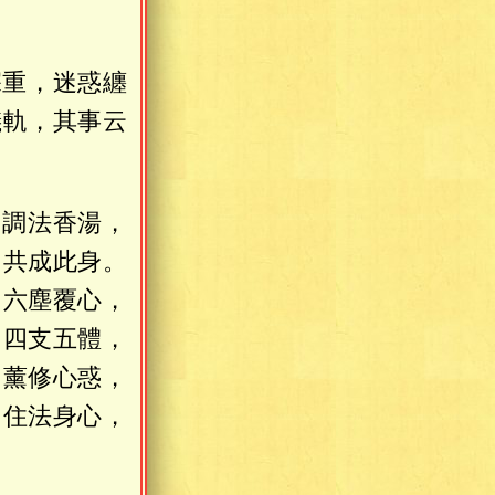
深重，迷惑纏
儀軌，其事云
，調法香湯，
，共成此身。
，六塵覆心，
，四支五體，
，薰修心惑，
，住法身心，