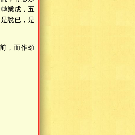
十轉業成，五
作是說已，是
前，而作頌