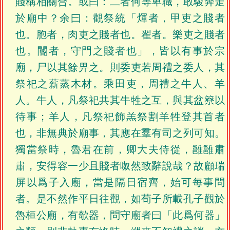
賤稱相關合。或曰：二者何等卑職，敢駿奔走
於廟中？余曰：觀祭統「煇者，甲吏之賤者
也。胞者，肉吏之賤者也。翟者。樂吏之賤者
也。閽者，守門之賤者也」，皆以有事於宗
廟，尸以其餘畀之。則委吏若周禮之委人，其
祭祀之薪蒸木材。乘田吏，周禮之牛人、羊
人。牛人，凡祭祀共其牛牲之互，與其盆簝以
待事；羊人，凡祭祀飾羔祭割羊牲登其首者
也，非無典於廟事，其應在羣有司之列可知。
獨當祭時，魯君在前，卿大夫侍從，雝雝肅
肅，安得容一少且賤者呶然致辭說哉？故顧瑞
屏以爲子入廟，當是隔日宿齊，始可每事問
者。是不然作平日往觀，如荀子所載孔子觀於
魯桓公廟，有欹器，問守廟者曰「此爲何器」