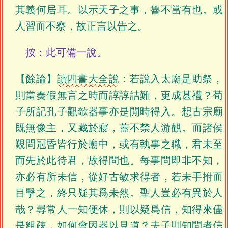
其義何居耳。以示天子之事，魯不當有也。或
人習而不察，故正言以告之。
按：此可備一說。
【餘論】
讀四書大全說
：若說入太廟是助祭，
則當奏假無言之時而諄諄詰難，更成甚禮？荀
子所記孔子觀欹器事亦是閒時得入。想古宗廟
既無像主，又藏於寢，蓋不禁人游觀。而諸侯
覲問冠昏皆行於廟中，或有執事之職，君未至
而先於此待君，故得問也。每事問即非不知，
亦必有所未信，從好古敏求得者，若未手拊而
目擊之，終只疑其爲未然。聖人豈必有異於人
哉？尋常人一知便休，則以疑爲信，知得來儘
是粗疎，如何會因器以見道？夫子則知問者信