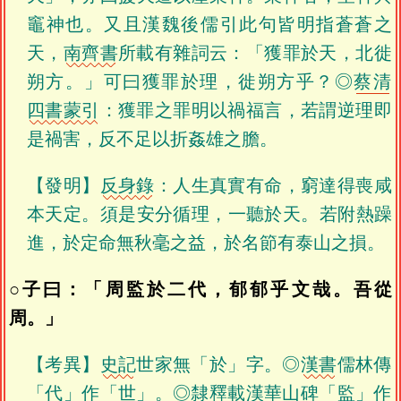
竈神也。又且漢魏後儒引此句皆明指蒼蒼之
天，
南齊書
所載有雜詞云：「獲罪於天，北徙
朔方。」可曰獲罪於理，徙朔方乎？◎
蔡清
四書蒙引
：獲罪之罪明以禍福言，若謂逆理即
是禍害，反不足以折姦雄之膽。
【發明】
反身錄
：人生真實有命，窮達得喪咸
本天定。須是安分循理，一聽於天。若附熱躁
進，於定命無秋毫之益，於名節有泰山之損。
○子曰：「周監於二代，郁郁乎文哉。吾從
周。」
【考異】
史記
世家無「於」字。◎
漢書
儒林傳
「代」作「世」。◎
隸釋
載
漢華山碑
「監」作