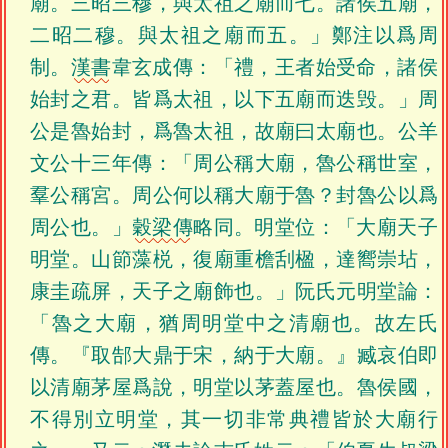
廟。三昭三穆，與太祖之廟而七。諸侯五廟，
二昭二穆。與太祖之廟而五。」鄭注以爲周
制。
漢書
韋玄成傳：「禮，王者始受命，諸侯
始封之君。皆爲太祖，以下五廟而迭毁。」周
公是魯始封，爲魯太祖，故廟曰太廟也。公羊
文公十三年傳：「周公稱大廟，魯公稱世室，
羣公稱宮。周公何以稱大廟于魯？封魯公以爲
周公也。」
穀梁傳
略同。明堂位：「大廟天子
明堂。山節藻棁，復廟重檐刮楹，達嚮崇坫，
康圭疏屏，天子之廟飾也。」阮氏元明堂論：
「魯之大廟，猶周明堂中之清廟也。故左氏
傳。『取郜大鼎于宋，納于大廟。』臧哀伯即
以清廟茅屋爲說，明堂以茅蓋屋也。魯侯國，
不得別立明堂，其一切非常典禮皆於大廟行