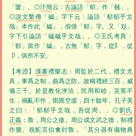
「鑒」。◎
汗簡
云：
古論語
「郁」作「戫」。
◎
說文繫傳
「㦽」字下云：論語「郁郁乎文
哉」本作此「㦽」，假借「郁」字。又「彣」
字下引論語「㦽㦽乎文哉」。◎王氏考異：
「郁」當作「㦽」，古無「郁」字，從阝，從
卩，俱所不安。
【考證】
漢書
禮樂志：周監於二代，禮文尤
具，事爲之制，曲爲之防。故稱禮經三百，威
儀三千。於是教化浹洽，民用和睦，災害不
生，禍亂不作，囹圄空虛，四十餘年。孔子美
之曰：「郁郁乎文哉，吾從周。」◎
劉氏
正義
；魯，周公之後。周公成文武之德，制禮
作樂。祝鮀言伯禽封魯，「其分器有備物典