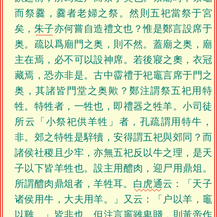
而祭爨，爨者老婦之祭。然則五祀當祭于宮
矣，
朱子
亦何嘗自造禮文也？惟是鄭言設席于
奥。疏以爲廟門之奥，則不然。蓋廟之奥，廟
主在焉，必不可以設神席。若後寢之奧，衣冠
藏焉，恐亦非是。古中霤禮于祀竈言席于門之
奥，其諸皆門堂之奥歟？鄭注謂祭五祀用特
牲。特牲者，一牲也，即禮器之牲羊。小司徒
所云「小祭祀供羊牲」者，孔疏謂用特牛，
非。郊之特牲是騂犢，安得謂五祀與郊同？而
諸侯社稷且少牢，亦無五祀反以牛之理，是天
子以下皆羊牲也。設主用醴肉，迎尸用鼎俎。
所謂醴肉鼎俎者，羊牲耳。
白虎通
云：「天子
诸侯用牛，大夫用羊。」又云：「户以羊，竈
以雞。」皆非也。但注言竈雖卑賤，則黃帝作