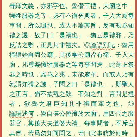
尋繹文義，亦邪字也。魯僭王禮，大廟之中，
犧牲服器之等，必有不循舊典者，子入大廟每
事問，所以諷也。或人不論其旨，反有孰爲知
禮之譏，故子曰「是禮也」，猶云是禮邪，乃
反詰之辭，正見其非禮矣。◎
論語別記
：魯用
禘禮始自周公廟，其後羣公廟皆有禘。子入大
廟，凡禮樂犧牲服器之等每事問焉，此薄正祭
器之時也，雖爲之兆，未能遽革。而或人乃有
孰謂知禮之譏，子聞之曰「是禮也」，斯聖人
之正言，猶不欲觀之歎、不知之對，言問是禮
者，欲魯之君臣知其非禮而革之也。◎
論語述何
：魯自僖公僭禘於大廟，用四代之服
器官，其後大夫遂僭大禮。每事問者，不斥言
其僭，若爲勿知而問之，若曰此事昉於何時，