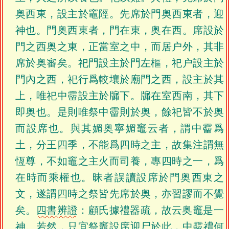
奥西東，設主於竈陘。先席於門奥西東者，迎
神也。門奥西東者，門在東，奥在西。席設於
門之西奥之東，正當室之中，而居户外，其非
席於奥審矣。祀門設主於門左樞，祀户設主於
門內之西，祀行爲較壤於廟門之西，設主於其
上，唯祀中霤設主於牖下。牖在室西南，其下
即奥也。是則唯祭中霤則於奥，餘祀皆不於奥
而設席也。與其媚奥寧媚竈云者，謂中霤爲
土，分王四季，不能爲四時之主，故集注謂無
恆尊，不如竈之主火而司養，專四時之一，爲
在時而乘權也。昧者誤讀設席於門奥西東之
文，遂謂四時之祭皆先席於奥，亦習謬而不覺
矣。
四書辨證
：顧氏據禮器疏，故云奥竈是一
神。若然，只宜祭竈設席迎尸於此，中霤禮何