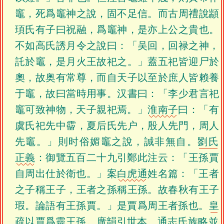
竈，死爲竈神之說，固不足信。而古周禮說顓
頊氏有子曰祝融，爲竈神，是亦上公之貴也。
不如高氏誘月令之說曰：「吴回，回禄之神，
託於竈，是月火王故祀之。」蓋五祀皆迎尸於
奧，故奥有常尊，而自天子以至於庶人皆赖養
于竈，故曰當時用事。汉書曰：「李少君言祀
竈可致神物，天子親祀焉。」
淮南子
曰：「有
虞氏祀先中霤，夏后氏先户，殷人先門，周人
先竈。」則时俗媚竈之說，誠非無自。
劉氏
正義
：御覽五百二十九引鄭此注云：「王孫賈
自周出仕於衛也。」案
白虎通
姓名篇：「王者
之子稱王子，王者之孫稱王孫。故春秋有王子
瑕。論語有王孫賈。」是賈爲周王者孫也。
皇
疏
以賈爲靈王孫。
廣韻
引
世本
、
通志
氏族略並