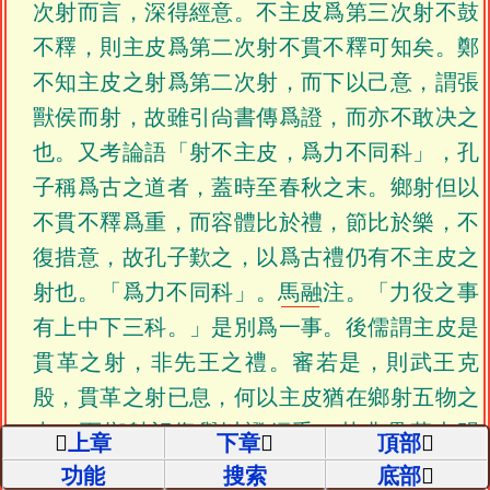
次射而言，深得經意。不主皮爲第三次射不鼓
不釋，則主皮爲第二次射不貫不釋可知矣。鄭
不知主皮之射爲第二次射，而下以己意，謂張
獸侯而射，故雖引尙書傳爲證，而亦不敢决之
也。又考論語「射不主皮，爲力不同科」，孔
子稱爲古之道者，蓋時至春秋之末。鄉射但以
不貫不釋爲重，而容體比於禮，節比於樂，不
復措意，故孔子歎之，以爲古禮仍有不主皮之
射也。「爲力不同科」。
馬融
注。「力役之事
有上中下三科。」是別爲一事。後儒謂主皮是
貫革之射，非先王之禮。審若是，則武王克
殷，貫革之射已息，何以主皮猶在鄉射五物之
中？而鄉射記復舉以證經乎？其非貫革也明
上章
下章
頂部
矣。或謂鄉射記云「主皮之射者，勝者又射，
功能
搜索
底部