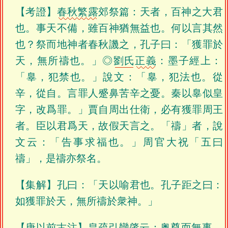
【考證】
春秋繁露
郊祭篇：天者，百神之大君
也。事天不備，雖百神猶無益也。何以言其然
也？祭而地神者春秋譏之，孔子曰：「獲罪於
天，無所禱也。」◎
劉氏
正義
：墨子經上：
「辠，犯禁也。」說文：「辠，犯法也。從
辛，從自。言罪人蹙鼻苦辛之憂。秦以辠似皇
字，改爲罪。」賈自周出仕衛，必有獲罪周王
者。臣以君爲天，故假天言之。「禱」者，說
文云：「告事求福也。」周官大祝「五曰
禱」，是禱亦祭名。
【集解】孔曰：「天以喻君也。孔子距之曰：
如獲罪於天，無所禱於衆神。」
【唐以前古注】
皇
疏
引
欒肇
云：奥尊而無事，