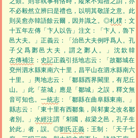
之類。則非執事有恪時，縱來不知禮之誚，亦
不必毅然立辨曰是禮也，以明其敬謹之意。此
則吴愈亦韓語餘云爾，因并識之。◎
札樸
：文
十五年左傳「卞人以告」注文：「卞人，魯下
邑大夫。」正義云：「治邑大夫例呼爲人。孔
子父爲鄹邑大夫，謂之鄹人。」沈欽韓
左傳補注
：
史記
正義引括地志云：「故鄒城在
兗州泗水縣東南六十里，昌平山在泗水縣南六
十里。」輿地志云：「鄒縣西界闕里，有尼丘
山。」此「莝城」應是「鄒城」之誤，釋文無
音可知也。
一統志
：「鄒縣在曲阜縣東南。」
縣志云：「東十里有西鄒集，與邾婁之改名鄒
者別。」
水經注
謂「邾國，叔梁之邑，孔子生
於此」者，誤。◎
劉氏
正義
：王制：「天子七