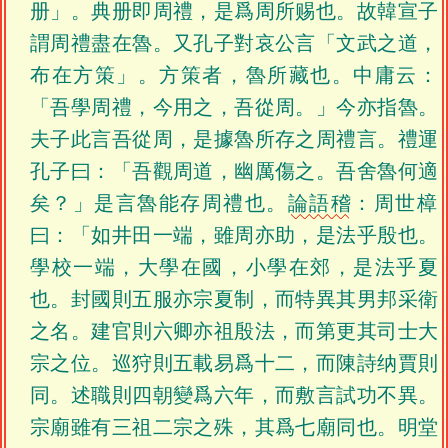
册」。典册即周禮，是爲周所赐也。故韓宣子
謂周禮盡在魯。又孔子對哀公言「文武之道，
布在方策」。方策者，魯所藏也。中庸云：
「吾學周禮，今用之，吾從周。」今亦指魯。
夫子此言吾從周，是據魯所存之周禮言。禮運
孔子曰：「吾觀周道，幽厲傷之。吾舍魯何適
矣？」是言魯能存周禮也。
論語稽
：周世樟
曰：「如井田一端，雖周亦助，是法乎殷也。
學校一端，大學在國，小學在郊，是法乎夏
也。封國則五服亦宗夏制，而特異其男邦采衛
之名。建官則六卿亦祖殷法，而第更其司士大
宗之位。巡狩則五載易爲十二，而陳詩纳賈則
同。述職則四朝變爲六年，而敷言試功不異。
宗廟雖有三祖二宗之殊，其爲七廟同也。明堂