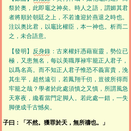
祭於奥，此即竈之神矣。時人之語，謂媚其君
者將順於朝廷之上，不若逢迎於燕退之時也。
注以奥比君，以竈比權臣，本一神也。析而二
之，未合語意。
【發明】
反身錄
：古來權奸憑藉寵靈，勢位已
極，又患無名，每以美職厚禄牢籠正人君子，
以爲名高。而不知正人君子惟恐不義富貴，浼
其生平，超然遠引，若鳳翔千仞，豈彼所得而
牢籠之哉？學者於此處須慎之又慎，所謂風急
天寒夜，纔看當門定脚人。若此處一錯，一失
脚便成千古憾矣。
子曰：「不然。獲罪於天，無所禱也。」