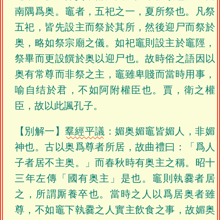
南隅爲奥。竈者，五祀之一，夏所祭也。凡祭
五祀，皆先設主而祭於其所，然後迎尸而祭於
奥，略如祭宗廟之儀。如祀竈則設主於竈陘，
祭畢而更設饌於奥以迎尸也。故時俗之語因以
奥有常尊而非祭之主，竈雖卑賤而當時用事，
喻自结於君，不如阿附權臣也。賈，衛之權
臣，故以此諷孔子。
【別解一】
羣經平議
：媚奥媚竈皆媚人，非媚
神也。古以奥爲尊者所居，故曲禮曰：「爲人
子者居不主奥。」而春秋時有奥主之稱。昭十
三年左傳「國有奥主」是也。竈則執爨者居
之，所謂厮養卒也。當時之人以爲居奥者雖
尊，不如竈下執爨之人實主飲食之事，故媚奥