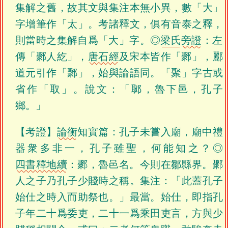
集解之舊，故其文與集注本無小異，數「大」
字增筆作「太」。考諸釋文，俱有音泰之釋，
則當時之集解自爲「大」字。◎
梁氏
旁證
：左
傳「鄹人紇」，
唐石經
及宋本皆作「鄹」，酈
道元引作「鄹」，始與論語同。「聚」字古或
省作「取」。說文：「郰，魯下邑，孔子
鄉。」
【考證】
論衡
知實篇：孔子未嘗入廟，廟中禮
器衆多非一，孔子雖聖，何能知之？◎
四書釋地續
：鄹，魯邑名。今則在鄒縣界。鄹
人之子乃孔子少賤時之稱。集注：「此蓋孔子
始仕之時入而助祭也。」最當。始仕，即指孔
子年二十爲委吏，二十一爲乘田吏言，方與少