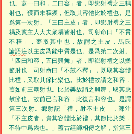
也。蓋一曰和，二曰容」者，即鄉射禮之三耦
射也。獲而未釋獲，但取其容體比於禮也。是
爲第一次射。「三曰主皮」者，即鄉射禮之三
耦及賓主人大夫衆耦皆射也。司射命曰「不貫
不釋」，蓋取其中也，故謂之主皮，馬氏
論語注
以主皮爲能中質是也。是爲第二次射。
「四曰和容，五曰興舞」者，即鄉射禮之以樂
節射也。司射命曰「不鼓不釋」，既取其容體
比禮，又取其節比樂也。比於禮故謂之和容，
蓋如前三耦射也。比於樂故謂之興舞，取其應
鼓節也。故前已言和容，此復言和容也。是謂
第三次射。鄉射記「禮，射不主皮」，鄭注
「不主皮者，貴其容體比於禮，其節比於樂，
不待中爲雋也。」蓋古經師相傳之解，指第三