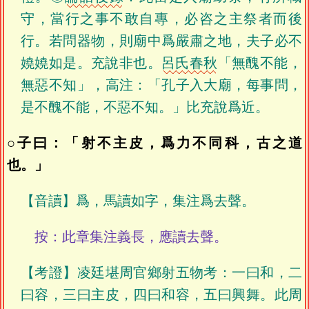
守，當行之事不敢自專，必咨之主祭者而後
行。若問器物，則廟中爲嚴肅之地，夫子必不
嬈嬈如是。充說非也。
呂氏春秋
「無醜不能，
無惡不知」，高注：「孔子入大廟，每事問，
是不醜不能，不惡不知。」比充說爲近。
○子曰：「射不主皮，爲力不同科，古之道
也。」
【音讀】爲，馬讀如字，集注爲去聲。
按：此章集注義長，應讀去聲。
【考證】凌廷堪周官鄉射五物考：一曰和，二
曰容，三曰主皮，四曰和容，五曰興舞。此周