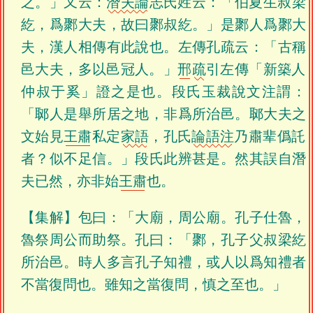
之。」又云：
潛夫論
志氏姓云：「伯夏生叔梁
紇，爲鄹大夫，故曰鄹叔紇。」是鄹人爲鄹大
夫，漢人相傳有此說也。左傳孔疏云：「古稱
邑大夫，多以邑冠人。」
邢
疏
引左傳「新築人
仲叔于奚」證之是也。段氏玉裁說文注謂：
「郰人是舉所居之地，非爲所治邑。郰大夫之
文始見
王肅
私定
家語
，孔氏
論語注
乃肅辈僞託
者？似不足信。」段氏此辨甚是。然其誤自潛
夫已然，亦非始
王肅
也。
【集解】包曰：「大廟，周公廟。孔子仕魯，
魯祭周公而助祭。孔曰：「鄹，孔子父叔梁紇
所治邑。時人多言孔子知禮，或人以爲知禮者
不當復問也。雖知之當復問，慎之至也。」