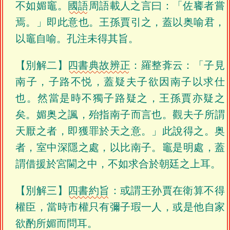
不如媚竈。
國語
周語載人之言曰：「佐饔者嘗
焉。」即此意也。王孫賈引之，蓋以奥喻君，
以竈自喻。孔注未得其旨。
【別解二】
四書典故辨正
：羅整葊云：「子見
南子，子路不悦，蓋疑夫子欲因南子以求仕
也。然當是時不獨子路疑之，王孫賈亦疑之
矣。媚奥之諷，殆指南子而言也。觀夫子所謂
天厭之者，即獲罪於天之意。」此說得之。奥
者，室中深隱之處，以比南子。竈是明處，蓋
謂借援於宮閫之中，不如求合於朝廷之上耳。
【別解三】
四書約旨
：或謂王孙賈在衛算不得
權臣，當時市權只有彌子瑕一人，或是他自家
欲酌所媚而問耳。