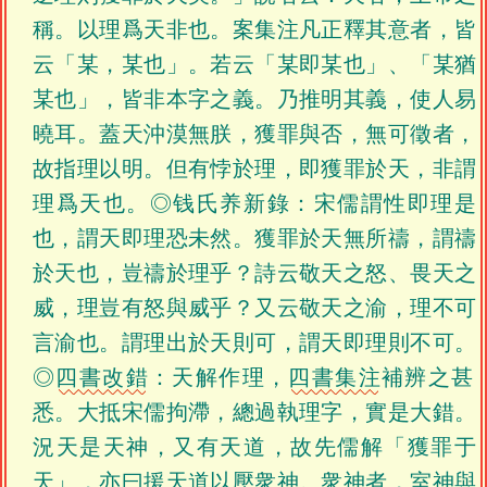
稱。以理爲天非也。案集注凡正釋其意者，皆
云「某，某也」。若云「某即某也」、「某猶
某也」，皆非本字之義。乃推明其義，使人易
曉耳。蓋天沖漠無朕，獲罪與否，無可徵者，
故指理以明。但有悖於理，即獲罪於天，非謂
理爲天也。◎钱氏养新錄：宋儒謂性即理是
也，謂天即理恐未然。獲罪於天無所禱，謂禱
於天也，豈禱於理乎？詩云敬天之怒、畏天之
威，理豈有怒與威乎？又云敬天之渝，理不可
言渝也。謂理出於天則可，謂天即理則不可。
◎
四書改錯
：天解作理，
四書集注
補辨之甚
悉。大抵宋儒拘滯，總過執理字，實是大錯。
況天是天神，又有天道，故先儒解「獲罪于
天」，亦曰援天道以壓衆神。衆神者，室神與