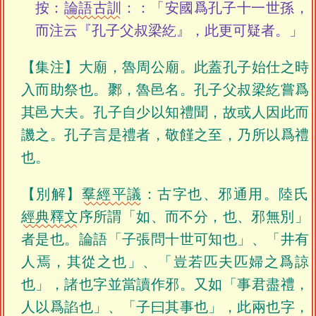
按：
論語古訓
：：「安國爲孔子十一世孫，
而注云『孔子父叔梁紇』，此更可疑者。」
【集注】大廟，魯周公廟。此蓋孔子始仕之時
入而助祭也。鄹，魯邑名。孔子父叔梁紇嘗爲
其邑大夫。孔子自少以知禮聞，故或人因此而
譏之。孔子言是禮者，敬饉之至，乃所以爲禮
也。
【別解】
羣經平議
：古字也、邪通用。陸氏
經典釋文
序所謂「如、而不分，也、邪無別」
者是也。論語「子張問十世可知也」、「井有
人焉，其從之也」、「豈若匹夫匹婦之爲諒
也」，諸也字並當讀作邪。又如「事君盡禮，
人以爲諂也」、「子曰其事也」，此兩也字，