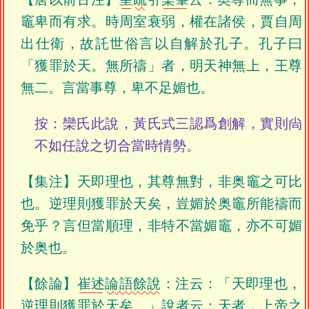
竈卑而有求。時周室衰弱，權在諸侯，賈自周
出仕衛，故託世俗言以自解於孔子。孔子曰
「獲罪於天。無所禱」者，明天神無上，王尊
無二。言當事尊，卑不足媚也。
按：欒氏此說，黃氏式三認爲創解，實則尙
不如任說之切合當時情勢。
【集注】天即理也，其尊無對，非奥竈之可比
也。逆理則獲罪於天矣，豈媚於奥竈所能禱而
免乎？言但當順理，非特不當媚竈，亦不可媚
於奥也。
【餘論】
崔述
論語餘說
：注云：「天即理也，
逆理則獲罪於天矣。」說者云：天者，上帝之