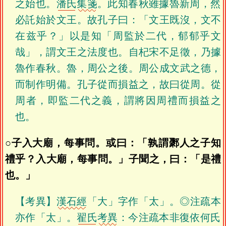
之始也。
潘氏
集箋
。此知春秋雖據魯新周，然
必託始於文王。故孔子曰：「文王既沒，文不
在兹乎？」以是知「周監於二代，郁郁乎文
哉」，謂文王之法度也。自杞宋不足徵，乃據
魯作春秋。魯，周公之後。周公成文武之德，
而制作明備。孔子從而損益之，故曰從周。從
周者，即監二代之義，謂將因周禮而損益之
也。
○子入大廟，每事問。或曰：「孰謂鄹人之子知
禮乎？入大廟，每事問。」子聞之，曰：「是禮
也。」
【考異】
漢石經
「大」字作「太」。◎注疏本
亦作「太」。
翟氏
考異
：今注疏本非復依何氏