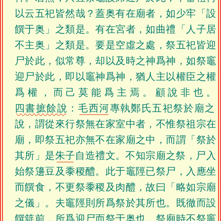
以云五祀皆然哉？蓋奥有在廟者，如少牢「設
饌于奥」之類是。有在宮者，如曲禮「人子居
不主奥」之類是。要是空虛之處，祭五祀皆迎
尸於此，似常尊，却以及時之神爲神，如祭竈
迎尸於此，即以竈神爲神，猶人主以權臣之權
爲權，而己莫能爲主焉。顧說非也。
四書摭餘說
：
毛西河
專執鄭氏五祀祭於廟之
說，謂從來行祭無在家室中者，不惟祭祖宗在
廟，即祭五祀亦無不在家廟之中，而謂「祭於
其所」是
朱子
自造禮文。不知宗廟之祭，尸入
始祭籩豆及黍稷醴。此于竈陘已祭尸，入應坐
而饌食，不更祭黍稷及肉醴，故曰「略如宗廟
之儀」。夫竈陘則所爲祭於其所也。既徹而設
饌筵前，所爲迎尸而祭于奥也。祭廟時不祭竈