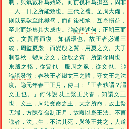
制，與氣數相爲始終。而前後相爲損益，固非
一人一日之所能致也。三代之禮。至周大備，
則以氣數至此極盛，而前後相承，互爲損益，
至此而始集其大成也。◎
論語述何
：正朔三而
改，文質再而復，如循環也。故王者必通三
統，周監夏殷，而變殷之質，用夏之文。夫子
制春秋，變周之文，從殷之質，所謂從周也。
乘殷之輅，從質也。服周之冕，從文也。◎
論語發微
：春秋王者繼文王之體，守文王之法
度。隐元年春王正月，傳曰：「王者孰謂？謂
文王也。」
何休
說以上繫王於春，知謂文王
也。文王，周始受命之王。天之所命，故上繫
天端，方陳受命制正月，故叚以爲王法。不言
諡者，法其生，不法其死，與後王共之，人道