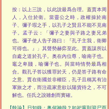
按：以上三說，以此說最爲合理。蓋賈本周
人，入仕於衛。當靈公之時，政權操於南
子、彌子瑕之手，以孔子之賢且不能不見南
子。孟子云：「彌子之妻與子路之妻兄弟
也。彌子使人告子路曰：『孔子主我，衛卿
可得也。』」其聲勢赫弈至此。賈蓋謀所以
自處之道於孔子。奥在內位尊，喻南子也。
竈之卑賤，喻彌子也。與當時情勢最爲相
合。觀孔子答以獲罪於天，仍是答子路有命
之意。賈在衛國並非權臣，孔子且稱其有治
軍旅之才，而注疏家意欲以陽貨待之，不可
解也。任氏之說雖創而實確。
【餘論】
日知錄
：奥何神哉？如祀竈則迎尸而