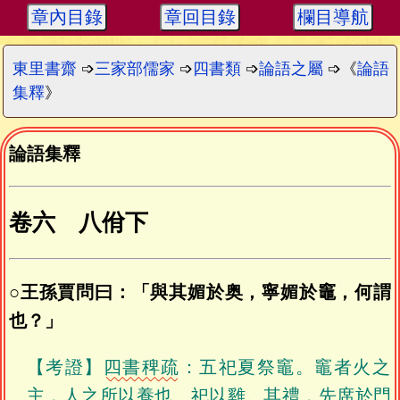
章內目錄
章回目錄
欄目導航
東里書齋
➩
三家部儒家
➩
四書類
➩
論語之屬
➩《
論語
集釋
》
論語集釋
卷六 八佾下
○王孫賈問曰：「與其媚於奥，寧媚於竈，何謂
也？」
【考證】
四書稗疏
：五祀夏祭竈。竈者火之
主，人之所以養也。祀以雞。其禮，先席於門