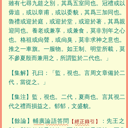
雖有七尋九筵之別，其爲五室同也。冠禮或以
毋追，或以章甫，或以委貌，其爲三加同也。
魯禮或迎於庭，或迎於堂，或迎於著，其爲親
迎同也。養老或兼享，或兼食，莫非別年之心
也。格祖或尙聲，或尙臭，莫非求神之意也。
推之一車旗。一服物。如王制、明堂所載，莫
不參夏殷而兼用之，所謂監於二代也。」
【集解】孔曰：「監，視也。言周文章備於二
代，當從之。」
【集注】監，視也。二代，夏商也。言其視二
代之禮而損益之。郁郁，文盛貌。
【餘論】
輔廣
論語答問
：先王之
經正錄
引