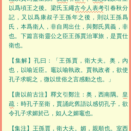
以爲頃王之後。梁氏玉繩
古今人表考
引春秋分
記，又以爲康叔子王孫年之後，則以王孫爲
氏，本爲衛人，非自周出仕，與鄭氏異義，非
也。下篇言衛靈公之臣王孫賈治軍旅，是賈仕
衛也。
【集解】孔曰：「王孫賈，衛大夫。奥，內
也，以喻近臣。竈以喻執政。賈執政者，欲使
孔子求昵之，微以世俗之言感動之也。」
【唐以前古注】釋文引鄭注：奥，西南隅。
皇
疏
：時孔子至衛，賈誦此舊語以感切孔子，欲
令孔子求媚於己，如人之媚竈也。
【集注】王孫賈，衛大夫。媚，親順也。室西