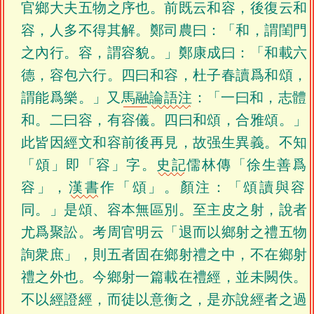
官鄉大夫五物之序也。前既云和容，後復云和
容，人多不得其解。鄭司農曰：「和，謂閨門
之內行。容，謂容貌。」鄭康成曰：「和載六
德，容包六行。四曰和容，杜子春讀爲和頌，
謂能爲樂。」又
馬融
論語注
：「一曰和，志體
和。二曰容，有容儀。四曰和頌，合雅頌。」
此皆因經文和容前後再見，故强生異義。不知
「頌」即「容」字。
史記
儒林傳「徐生善爲
容」，
漢書
作「頌」。顏注：「頌讀與容
同。」是頌、容本無區別。至主皮之射，說者
尤爲聚訟。考周官明云「退而以鄉射之禮五物
詢衆庶」，則五者固在鄉射禮之中，不在鄉射
禮之外也。今鄉射一篇載在禮經，並未闕佚。
不以經證經，而徒以意衡之，是亦說經者之過