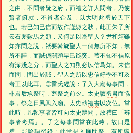
之由，不問者疑之府，而禮之許人問者，乃使
賢者俯就，不肖者企及，以大明此禮於天下
也。若已知已信而故作謹縟之狀，此正
朱子
所
云石慶數馬之類，又何足以爲聖人？尹和靖雖
知亦問之說，祇要斡旋聖人一個無所不知，無
所不謹，而誠僞關頭早巳鶻突。蓋不知不信原
有深淺之分，而聖人之知則必以信爲知。未信
而問，問出於誠，聖人之所以忠信好學不可及
者正以此耳。◎雷氏經說：子入大廟每事問，
非君后承祭時，蓋祭之前夕。太史讀
禮書
而協
事，祭之日夙興入廟。太史執
禮書
以次位。當
此時，凡執事者皆可向太史辨問，故禮曰「辨
事者考焉」。子之每事問當在此時，故曰是
禮。◎
論語後錄
：此當是入廟助祭，有所職