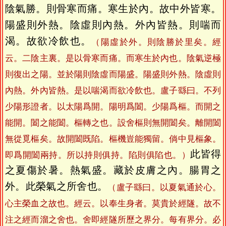
陰氣勝。則骨寒而痛。寒生於內。故中外皆寒。
陽盛則外熱。陰虛則內熱。外內皆熱。則喘而
渴。故欲冷飲也。
（陽虛於外。則陰勝於里矣。經
云。二陰主裏。是以骨寒而痛。而寒生於內也。陰氣逆極
則復出之陽。並於陽則陰虛而陽盛。陽盛則外熱。陰虛則
內熱。外內皆熱。是以喘渴而欲冷飲也。盧子繇曰。不列
少陽形證者。以太陽爲開。陽明爲闔。少陽爲樞。而開之
能開。闔之能闔。樞轉之也。設舍樞則無開闔矣。離開闔
無從覓樞矣。故開闔既陷。樞機豈能獨留。倘中見樞象。
此皆得
即爲開闔兩持。所以持則俱持。陷則俱陷也。）
之夏傷於暑。熱氣盛。藏於皮膚之內。腸胃之
外。此榮氣之所舍也。
（盧子繇曰。以夏氣通於心。
心主榮血之故也。經云。以奉生身者。莫貴於經隧。故不
注之經而溜之舍也。舍即經隧所歷之界分。每有界分。必