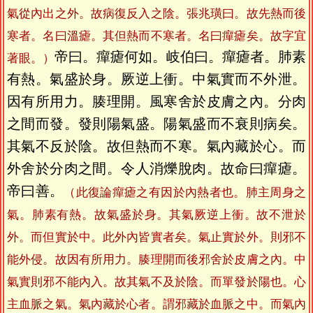
氣從內出之外。故病復反入之陰。張兆璜曰。故先熱而後
寒者。名曰溫瘧。其但熱而不寒者。名曰癉瘧矣。故字宜
帝曰。癉瘧何如。岐伯曰。癉瘧者。肺素
著眼。）
有熱。氣盛於身。厥逆上衝。中氣實而不外泄。
因有所用力。腠理開。風寒舍於皮膚之內。分肉
之間而發。發則陽氣盛。陽氣盛而不衰則病矣。
其氣不反於陰。故但熱而不寒。氣內藏於心。而
外舍於分肉之間。令人消爍脫肉。故命曰癉瘧。
帝曰善。
（此復論癉瘧之有因於內熱者也。肺主周身之
氣。肺素有熱。故氣盛於身。其氣厥逆上衝。故不泄於
外。而但實於中。此外內皆實者矣。氣止實於外。則邪不
能外侵。故因有所用力。腠理開而後邪舍於皮膚之內。中
氣實則邪不能內入。故其氣不及於陰。而單發於陽也。心
主血脈之氣。氣內藏於心者。謂邪藏於血脈之中。而氣內