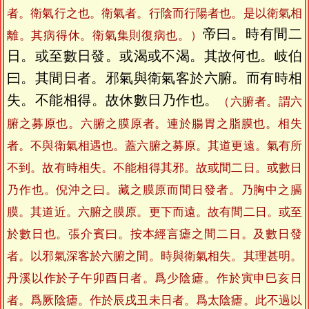
者。衛氣行之也。衛氣者。行陰而行陽者也。是以衛氣相
帝曰。時有間二
離。其病得休。衛氣集則復病也。）
日。或至數日發。或渴或不渴。其故何也。岐伯
曰。其間日者。邪氣與衛氣客於六腑。而有時相
失。不能相得。故休數日乃作也。
（六腑者。謂六
腑之募原也。六腑之膜原者。連於腸胃之脂膜也。相失
者。不與衛氣相遇也。蓋六腑之募原。其道更遠。氣有所
不到。故有時相失。不能相得其邪。故或間二日。或數日
乃作也。倪沖之曰。藏之膜原而間日發者。乃胸中之膈
膜。其道近。六腑之膜原。更下而遠。故有間二日。或至
於數日也。張介賓曰。按本經言瘧之間二日。及數日發
者。以邪氣深客於六腑之間。時與衛氣相失。其理甚明。
丹溪以作於子午卯酉日者。爲少陰瘧。作於寅申巳亥日
者。爲厥陰瘧。作於辰戌丑未日者。爲太陰瘧。此不過以