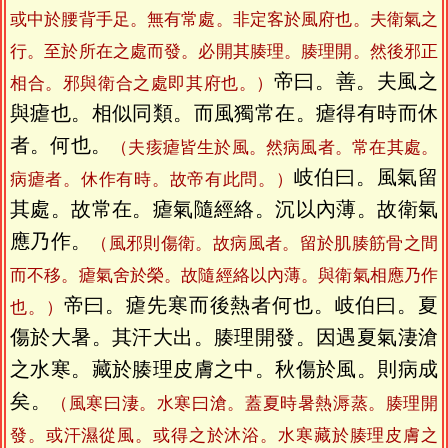
或中於腰背手足。無有常處。非定客於風府也。夫衛氣之
行。至於所在之處而發。必開其腠理。腠理開。然後邪正
帝曰。善。夫風之
相合。邪與衛合之處即其府也。）
與瘧也。相似同類。而風獨常在。瘧得有時而休
者。何也。
（夫痎瘧皆生於風。然病風者。常在其處。
岐伯曰。風氣留
病瘧者。休作有時。故帝有此問。）
其處。故常在。瘧氣隨經絡。沉以內薄。故衛氣
應乃作。
（風邪則傷衛。故病風者。留於肌腠筋骨之間
而不移。瘧氣舍於榮。故隨經絡以內薄。與衛氣相應乃作
帝曰。瘧先寒而後熱者何也。岐伯曰。夏
也。）
傷於大暑。其汗大出。腠理開發。因遇夏氣淒滄
之水寒。藏於腠理皮膚之中。秋傷於風。則病成
矣。
（風寒曰淒。水寒曰滄。蓋夏時暑熱溽蒸。腠理開
發。或汗濕從風。或得之於沐浴。水寒藏於腠理皮膚之