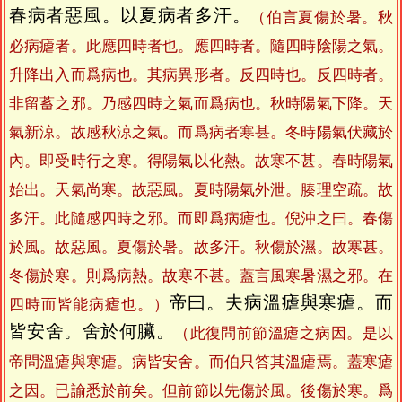
春病者惡風。以夏病者多汗。
（伯言夏傷於暑。秋
必病瘧者。此應四時者也。應四時者。隨四時陰陽之氣。
升降出入而爲病也。其病異形者。反四時也。反四時者。
非留蓄之邪。乃感四時之氣而爲病也。秋時陽氣下降。天
氣新涼。故感秋涼之氣。而爲病者寒甚。冬時陽氣伏藏於
內。即受時行之寒。得陽氣以化熱。故寒不甚。春時陽氣
始出。天氣尚寒。故惡風。夏時陽氣外泄。腠理空疏。故
多汗。此隨感四時之邪。而即爲病瘧也。倪沖之曰。春傷
於風。故惡風。夏傷於暑。故多汗。秋傷於濕。故寒甚。
冬傷於寒。則爲病熱。故寒不甚。蓋言風寒暑濕之邪。在
帝曰。夫病溫瘧與寒瘧。而
四時而皆能病瘧也。）
皆安舍。舍於何臟。
（此復問前節溫瘧之病因。是以
帝問溫瘧與寒瘧。病皆安舍。而伯只答其溫瘧焉。蓋寒瘧
之因。已諭悉於前矣。但前節以先傷於風。後傷於寒。爲