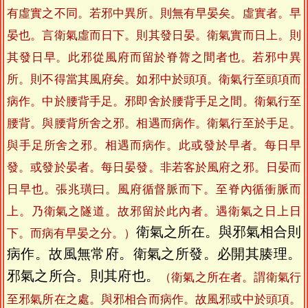
有虛實之不同。若邪中異所。則無有早晏矣。虛實者。早
晏也。言衛氣虛而日下。則其發日晏。衛氣實而日上。則
其發日早。此邪從風府而留於脊膂之間者也。若邪中異
所。則不得當其風府矣。如邪中於頭項。衛氣行至頭項而
病作。中於腰背手足。邪即舍於腰背手足之間。衛氣行至
腰背。與腰背所舍之邪。相遇而病作。衛氣行至於手足。
與手足所舍之邪。相遇而病作。此或發於早者。每日早
發。或發於晏者。每日晏發。非若客於風府之邪。日晏而
日早也。張兆璜曰。風府循督脈而下。至脊內循衝脈而
上。乃衛氣之隧道。故邪留於此內者。遇衛氣之日上日
衛氣之所在。與邪氣相合則
下。而病有早晏之分。）
病作。故風無常府。衛氣之所發。必開其腠理。
邪氣之所合。則其府也。
（衛氣之所在者。謂衛氣行
至邪氣所在之處。與邪相合而病作。故風邪或中於頭項。