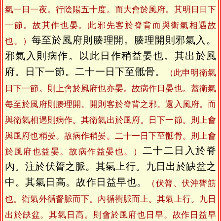
氣一日一夜。行陰陽五十度。而大會於風府。其明日日下
一節。故其作也晏。此邪先客於脊背而與衛氣相遇故
每至於風府則腠理開。腠理開則邪氣入。
也。）
邪氣入則病作。以此日作稍益晏也。其出於風
府。日下一節。二十一日下至骶骨。
（此申明衛氣
日下一節。則上會於風府也亦晏。故病作日晏也。蓋衛氣
每至於風府則腠理開。開則客於脊背之邪。還入風府。而
與衛氣相遇則病作。其衛氣出於風府。日下一節。則上會
與風府也稍晏。故病作稍晏。二十一日下至骶骨。則上會
二十二日入於脊
於風府也益晏。故病作益晏也。）
內。注於伏膂之脈。其氣上行。九日出於缺盆之
中。其氣日高。故作日益早也。
（伏膂、伏沖膂筋
也。衛氣外循督脈而下。內循衝脈而上。其氣上行。九日
出於缺盆。其氣日高。則會於風府也日早。故作日益早