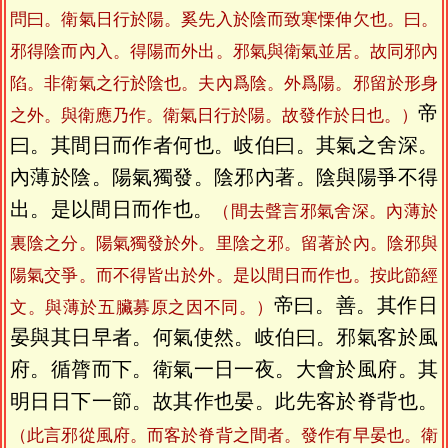
問曰。衛氣日行於陽。奚先入於陰而致寒慄伸欠也。曰。
邪得陰而內入。得陽而外出。邪氣與衛氣並居。故同邪內
陷。非衛氣之行於陰也。夫內爲陰。外爲陽。邪留於形身
帝
之外。與衛應乃作。衛氣日行於陽。故發作於日也。）
曰。其間日而作者何也。岐伯曰。其氣之舍深。
內薄於陰。陽氣獨發。陰邪內著。陰與陽爭不得
出。是以間日而作也。
（間去聲言邪氣舍深。內薄於
裏陰之分。陽氣獨發於外。里陰之邪。留著於內。陰邪與
陽氣交爭。而不得皆出於外。是以間日而作也。按此節經
帝曰。善。其作日
文。與薄於五臟募原之因不同。）
晏與其日早者。何氣使然。岐伯曰。邪氣客於風
府。循膂而下。衛氣一日一夜。大會於風府。其
明日日下一節。故其作也晏。此先客於脊背也。
（此言邪從風府。而客於脊背之間者。發作有早晏也。衛