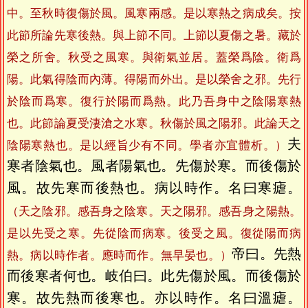
中。至秋時復傷於風。風寒兩感。是以寒熱之病成矣。按
此節所論先寒後熱。與上節不同。上節以夏傷之暑。藏於
榮之所舍。秋受之風寒。與衛氣並居。蓋榮爲陰。衛爲
陽。此氣得陰而內薄。得陽而外出。是以榮舍之邪。先行
於陰而爲寒。復行於陽而爲熱。此乃吾身中之陰陽寒熱
也。此節論夏受淒滄之水寒。秋傷於風之陽邪。此論天之
夫
陰陽寒熱也。是以經旨少有不同。學者亦宜體析。）
寒者陰氣也。風者陽氣也。先傷於寒。而後傷於
風。故先寒而後熱也。病以時作。名曰寒瘧。
（天之陰邪。感吾身之陰寒。天之陽邪。感吾身之陽熱。
是以先受之寒。先從陰而病寒。後受之風。復從陽而病
帝曰。先熱
熱。病以時作者。應時而作。無早晏也。）
而後寒者何也。岐伯曰。此先傷於風。而後傷於
寒。故先熱而後寒也。亦以時作。名曰溫瘧。