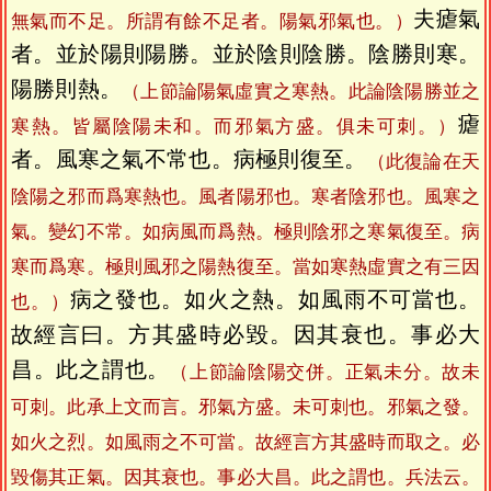
夫瘧氣
無氣而不足。所謂有餘不足者。陽氣邪氣也。）
者。並於陽則陽勝。並於陰則陰勝。陰勝則寒。
陽勝則熱。
（上節論陽氣虛實之寒熱。此論陰陽勝並之
瘧
寒熱。皆屬陰陽未和。而邪氣方盛。俱未可刺。）
者。風寒之氣不常也。病極則復至。
（此復論在天
陰陽之邪而爲寒熱也。風者陽邪也。寒者陰邪也。風寒之
氣。變幻不常。如病風而爲熱。極則陰邪之寒氣復至。病
寒而爲寒。極則風邪之陽熱復至。當如寒熱虛實之有三因
病之發也。如火之熱。如風雨不可當也。
也。）
故經言曰。方其盛時必毀。因其衰也。事必大
昌。此之謂也。
（上節論陰陽交併。正氣未分。故未
可刺。此承上文而言。邪氣方盛。未可刺也。邪氣之發。
如火之烈。如風雨之不可當。故經言方其盛時而取之。必
毀傷其正氣。因其衰也。事必大昌。此之謂也。兵法云。