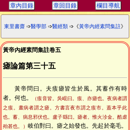
章內目錄
章回目錄
欄目導航
東里書齋
➩
醫學部
➩
醫經類
➩《
黃帝內經素問集註
》
黃帝內經素問集註卷五
瘧論篇第三十五
黃帝問曰。夫痎瘧皆生於風。其蓄作有時
者。何也。
（痎音皆。吳崐曰。痎、亦瘧也。夜病者謂
之痎。晝病者謂之瘧。方書言夜市謂之痎市。蓋本乎此
也。蓄、病息邪伏也。盧子繇曰。瘧者。惟火沴金。酷虐
岐伯對曰。瘧之始發也。先起於毫毛。
殆甚也。）