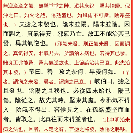
無迎逢逢之氣。無擊堂堂之陣。避其來銳。擊其惰歸。倪
沖之曰。如火之烈。陽熱盛也。如風雨不可當。陰寒盛
夫瘧之未發也。陰未並陽。陽未並陰。因
也。）
而調之。真氣得安。邪氣乃亡。故工不能治其已
發。爲其氣逆也。
（邪氣未發。則正氣未亂。因而調
之。真氣得安。邪氣乃去。所謂治未病也。若待其已發。
雖良工弗能爲。爲其氣逆故也。上節論治其已衰。此先治
帝曰。善。攻之奈何。早晏何如。
其未發。）
（早
岐伯曰。瘧之
者。謂病之未發。晏者。謂病之已衰。）
且發也。陰陽之且移也。必從四末始也。陽已
傷。陰從之。故先其時。堅束其處。令邪氣不得
入。陰氣不得出。審候見之。在孫絡盛堅而血
者。皆取之。此真往而未得並者也。
（此申明治未
病之法也。且者。未定之辭。言瘧之將發。陰陽之將移。