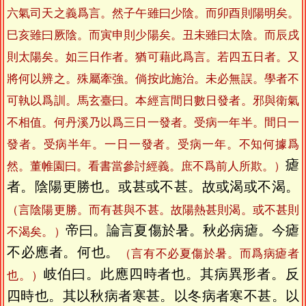
六氣司天之義爲言。然子午雖曰少陰。而卯酉則陽明矣。
巳亥雖曰厥陰。而寅申則少陽矣。丑未雖曰太陰。而辰戌
則太陽矣。如三日作者。猶可藉此爲言。若四五日者。又
將何以辨之。殊屬牽強。倘按此施治。未必無誤。學者不
可執以爲訓。馬玄臺曰。本經言間日數日發者。邪與衛氣
不相值。何丹溪乃以爲三日一發者。受病一年半。間日一
發者。受病半年。一日一發者。受病一年。不知何據爲
瘧
然。董帷園曰。看書當參討經義。庶不爲前人所欺。）
者。陰陽更勝也。或甚或不甚。故或渴或不渴。
（言陰陽更勝。而有甚與不甚。故陽熱甚則渴。或不甚則
帝曰。論言夏傷於暑。秋必病瘧。今瘧
不渴矣。）
不必應者。何也。
（言有不必夏傷於暑。而爲病瘧者
岐伯曰。此應四時者也。其病異形者。反
也。）
四時也。其以秋病者寒甚。以冬病者寒不甚。以