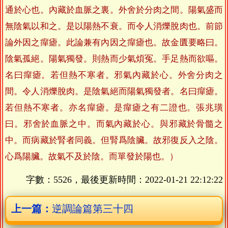
通於心也。內藏於血脈之裏。外舍於分肉之間。陽氣盛而
無陰氣以和之。是以陽熱不衰。而令人消爍脫肉也。前節
論外因之癉瘧。此論兼有內因之癉瘧也。故金匱要略曰。
陰氣孤絕。陽氣獨發。則熱而少氣煩冤。手足熱而欲嘔。
名曰癉瘧。若但熱不寒者。邪氣內藏於心。外舍分肉之
間。令人消爍脫肉。是陰氣絕而陽氣獨發者。名曰癉瘧。
若但熱不寒者。亦名癉瘧。是癉瘧之有二證也。張兆璜
曰。邪舍於血脈之中。而氣內藏於心。與邪藏於骨髓之
中。而病藏於腎者同義。但腎爲陰臟。故邪復反入之陰。
心爲陽臟。故氣不及於陰。而單發於陽也。）
字數：5526，最後更新時間：
2022-01-21 22:12:22
上一篇：
逆調論篇第三十四