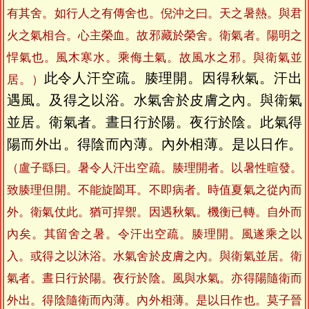
有其舍。如行人之有傳舍也。倪沖之曰。天之暑熱。與君
火之氣相合。心主榮血。故邪藏於榮舍。衛氣者。陽明之
悍氣也。風木寒水。乘侮土氣。故風水之邪。與衛氣並
此令人汗空疏。腠理開。因得秋氣。汗出
居。）
遇風。及得之以浴。水氣舍於皮膚之內。與衛氣
並居。衛氣者。晝日行於陽。夜行於陰。此氣得
陽而外出。得陰而內薄。內外相薄。是以日作。
（盧子繇曰。暑令人汗出空疏。腠理開者。以暑性暄發。
致腠理但開。不能旋闔耳。不即病者。時值夏氣之從內而
外。衛氣仗此。猶可捍禦。因遇秋氣。機衡已轉。自外而
內矣。其留舍之暑。令汗出空疏。腠理開。風遂乘之以
入。或得之以沐浴。水氣舍於皮膚之內。與衛氣並居。衛
氣者。晝日行於陽。夜行於陰。風與水氣。亦得陽隨衛而
外出。得陰隨衛而內薄。內外相薄。是以日作也。莫子晉