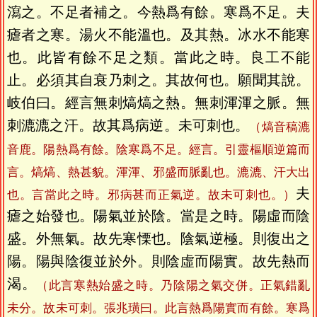
瀉之。不足者補之。今熱爲有餘。寒爲不足。夫
瘧者之寒。湯火不能溫也。及其熱。冰水不能寒
也。此皆有餘不足之類。當此之時。良工不能
止。必須其自衰乃刺之。其故何也。願聞其說。
岐伯曰。經言無刺熇熇之熱。無刺渾渾之脈。無
刺漉漉之汗。故其爲病逆。未可刺也。
（熇音稿漉
音鹿。陽熱爲有餘。陰寒爲不足。經言。引靈樞順逆篇而
言。熇熇、熱甚貌。渾渾、邪盛而脈亂也。漉漉、汗大出
夫
也。言當此之時。邪病甚而正氣逆。故未可刺也。）
瘧之始發也。陽氣並於陰。當是之時。陽虛而陰
盛。外無氣。故先寒慄也。陰氣逆極。則復出之
陽。陽與陰復並於外。則陰虛而陽實。故先熱而
渴。
（此言寒熱始盛之時。乃陰陽之氣交併。正氣錯亂
未分。故未可刺。張兆璜曰。此言熱爲陽實而有餘。寒爲