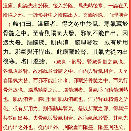
溫瘧。此論先出於陽。後入於陰。爲先熱後寒。一論在天
陰陽之邪。一論形身中之陰陽出入。文義雖殊。而理則合
岐伯曰。溫瘧者。得之冬中於風。寒氣藏於
一）
骨髓之中。至春則陽氣大發。邪氣不能自出。因
遇大暑。腦髓爍。肌肉消。腠理發泄。或有所用
力。邪氣與汗皆出。此病藏於腎。其氣先從內出
後寒。名曰溫瘧。
（藏真下於腎。腎藏骨髓之氣也。
冬氣通於腎。故邪藏於骨髓之中。而內與腎氣相合。夫至
春陽氣大發。而邪不能自出者。邪藏於骨髓之中。而氣行
骨外故也。腦爲精髓之海。腦髓爍者。暑氣盛而精髓爍熱
也。肌肉消者。腠理開而肌肉消疏也。汗乃腎藏精髓之所
化。或有所用力。則傷動其腎氣。是以所藏之邪。得與汗
共並而出矣。夫骨氣與腎氣相合。故病氣藏於腎。其氣先
從內出之外也。從內出外。則陰虛而陽盛。陽盛則熱矣。