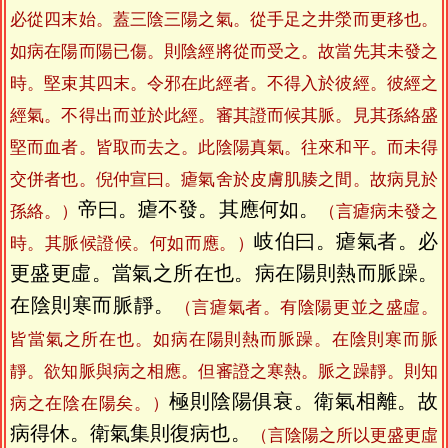
必從四末始。蓋三陰三陽之氣。從手足之井滎而更移也。
如病在陽而陽已傷。則陰經將從而受之。故當先其未發之
時。堅束其四末。令邪在此經者。不得入於彼經。彼經之
經氣。不得出而並於此經。審其證而候其脈。見其孫絡盛
堅而血者。皆取而去之。此陰陽真氣。往來和平。而未得
交併者也。倪仲宣曰。瘧氣舍於皮膚肌腠之間。故病見於
帝曰。瘧不發。其應何如。
孫絡。）
（言瘧病未發之
岐伯曰。瘧氣者。必
時。其脈候證候。何如而應。）
更盛更虛。當氣之所在也。病在陽則熱而脈躁。
在陰則寒而脈靜。
（言瘧氣者。有陰陽更並之盛虛。
皆當氣之所在也。如病在陽則熱而脈躁。在陰則寒而脈
靜。欲知脈與病之相應。但審證之寒熱。脈之躁靜。則知
極則陰陽俱衰。衛氣相離。故
病之在陰在陽矣。）
病得休。衛氣集則復病也。
（言陰陽之所以更盛更虛