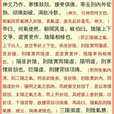
伸欠乃作。寒慄鼓頷。腰脊俱痛。寒去則內外皆
熱。頭痛如破。渴欲冷飲。
（伸欠、引伸而呵欠也。
衛氣同邪氣將入於陰。表氣虛。故先起於毫毛。伸欠。）
帝曰。何氣使然。願聞其道。岐伯曰。陰陽上下
交爭。虛實更作。陰陽相移也。
（邪正陰陽之氣。
上下出入。故交爭於上下也。病並於陰。則陰實而陽虛。
並於陽。則陽實而陰虛。是虛實更作。陰陽寒熱相移
陽並於陰。則陰實而陽虛。陽明虛。則寒
也。）
慄鼓頷也。巨陽虛。則腰背頭項痛。
（邪與衛氣內
薄。則三陽之氣。同並於陰矣。並於陰。則陰實於內。而
陽虛於外。陽明之氣主肌肉。而經脈交於頷下。是以寒慄
鼓頷。太陽之氣主表。而上升於頭。其經脈上會於腦。出
於項。下循背膂。故腰背頭項俱痛。馬蒔曰。陽氣陷則陰
三陽俱虛。則陰氣勝。
氣勝。經云。病痛者陰也。）