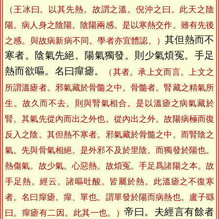
（王冰曰。以其先熱。故謂之溫。倪沖之曰。此天之陰
陽。病人身之陰陽。陰陽兩感。是以寒熱交作。雖有先後
其但熱而不
之感。與故病新病不同。學者亦宜體認。）
寒者。陰氣先絕。陽氣獨發。則少氣煩冤。手足
熱而欲嘔。名曰癉瘧。
（其者。承上文而言。上文之
所謂溫瘧者。邪氣藏於骨髓之中。骨髓者。腎藏之精氣所
生。故久而不去。則與腎氣相合。是以溫瘧之病氣藏於
腎。其氣先從內而出之外也。從內出之外。故陽病極而復
反入之陰。其但熱不寒者。邪氣藏於骨髓之中。而腎陰之
氣。先與骨氣相絕。是外邪不及於里陰。而獨發於陽也。
熱傷氣。故少氣。心惡熱。故煩冤。手足爲諸陽之本。故
手足熱。經云。諸嘔吐酸。皆屬於熱。此溫瘧之不復寒
者。名曰癉瘧。癉、單也。謂單發於陽而病熱也。盧子繇
帝曰。夫經言有餘者
曰。癉瘧有二因。此其一也。）