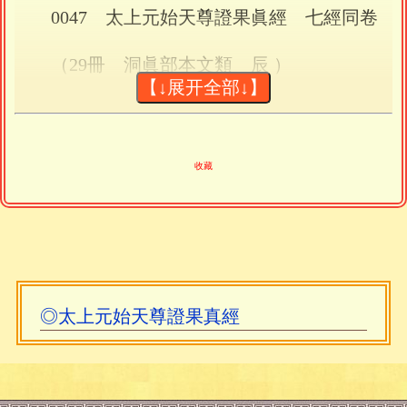
0047 太上元始天尊證果眞經 七經同卷
（29冊 洞眞部本文類 辰 ）
【↓展开全部↓】
此經僅二百餘字，託爲元始天尊爲諸仙上
聖演說。首述傳授和持誦此經者可得天神
侍衛，萬鬼銷寧。次錄經文，爲四言十二
收藏
句，大致言召神滅魔事；後 爲 “道言”，稱
誦經萬遍者，“生者長生，家門有慶。死者
幽魂出苦，身離惡趣”。
——以上摘自《道藏提要》第三次修訂本
◎太上元始天尊證果真經
（中國社會科學出版社，2005）。