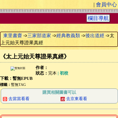
|
會員中心
欄目導航
東里書齋
➩
三家部道家
➩
經典教義類
➩
後出道經
➩太
上元始天尊證果真經
《
太上元始天尊證果真經
》
作者：
狀态：
完本
| 初校
下載：暫無EPUB
標籤：
暫無TAG
購買相關圖書可以
去當當看看
去京東看看